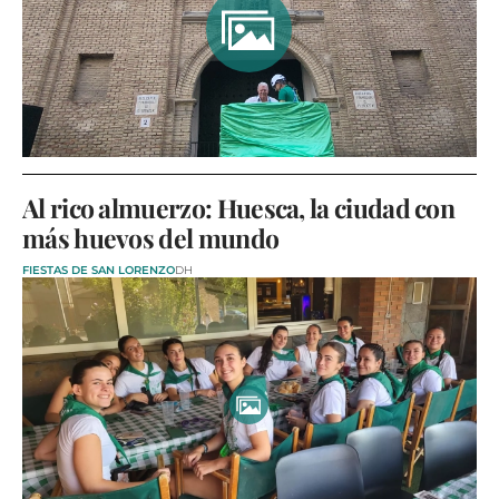
Al rico almuerzo: Huesca, la ciudad con
más huevos del mundo
FIESTAS DE SAN LORENZO
DH