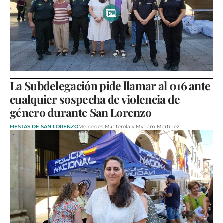
La Subdelegación pide llamar al 016 ante
cualquier sospecha de violencia de
género durante San Lorenzo
FIESTAS DE SAN LORENZO
Mercedes Manterola y Myriam Martínez