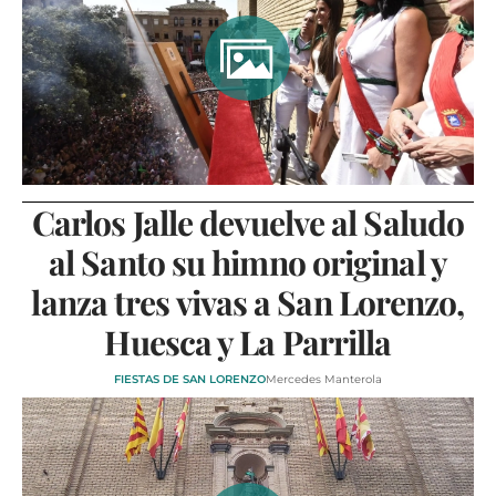
VÍDEOS
CONTACTAR
FIESTAS EN EL ALTO ARAGÓN
FIESTAS DE SAN LORENZO
AGENDA
CARTELERA
Carlos Jalle devuelve al Saludo
FARMACIAS
al Santo su himno original y
HORÓSCOPO
lanza tres vivas a San Lorenzo,
ESQUELAS
Huesca y La Parrilla
FIESTAS DE SAN LORENZO
Mercedes Manterola
CLUB DEL AMIGO MILITANTE
INICIAR SESIÓN