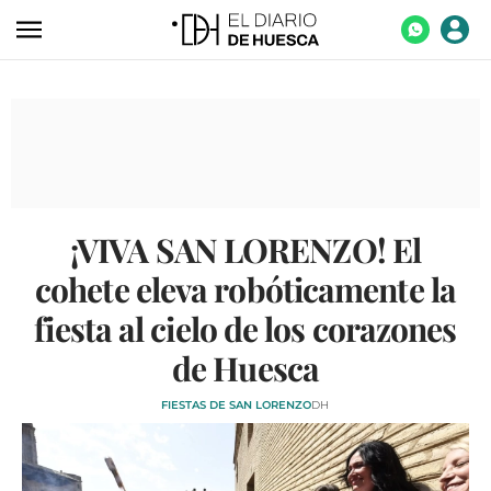
ACTUALIDAD
ECONOMÍA
TECNOLOGÍA
TURISMO
¡VIVA SAN LORENZO! El
AGROALIMENTACIÓN
cohete eleva robóticamente la
DEPORTES
fiesta al cielo de los corazones
CULTURA
de Huesca
SOCIEDAD
FIESTAS DE SAN LORENZO
DH
OPINIÓN
GALERÍAS