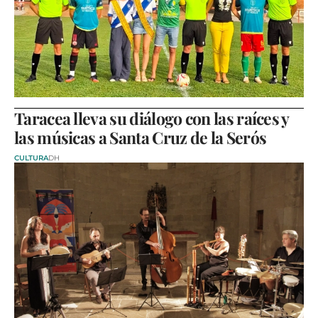
Taracea lleva su diálogo con las raíces y
las músicas a Santa Cruz de la Serós
CULTURA
DH