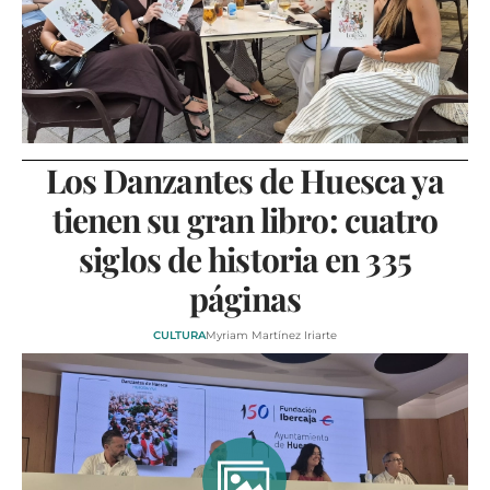
VÍDEOS
CONTACTAR
FIESTAS EN EL ALTO ARAGÓN
FIESTAS DE SAN LORENZO
AGENDA
Los Danzantes de Huesca ya
CARTELERA
tienen su gran libro: cuatro
FARMACIAS
siglos de historia en 335
HORÓSCOPO
páginas
ESQUELAS
CULTURA
Myriam Martínez Iriarte
CLUB DEL AMIGO MILITANTE
INICIAR SESIÓN