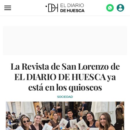
ACTUALIDAD
ECONOMÍA
TECNOLOGÍA
TURISMO
La Revista de San Lorenzo de
AGROALIMENTACIÓN
EL DIARIO DE HUESCA ya
DEPORTES
está en los quioscos
CULTURA
SOCIEDAD
SOCIEDAD
OPINIÓN
GALERÍAS