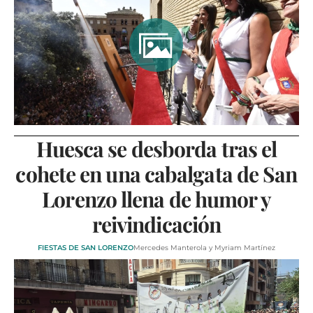
VÍDEOS
CONTACTAR
FIESTAS EN EL ALTO ARAGÓN
FIESTAS DE SAN LORENZO
AGENDA
CARTELERA
Huesca se desborda tras el
FARMACIAS
cohete en una cabalgata de San
HORÓSCOPO
Lorenzo llena de humor y
ESQUELAS
reivindicación
CLUB DEL AMIGO MILITANTE
FIESTAS DE SAN LORENZO
Mercedes Manterola y Myriam Martínez
INICIAR SESIÓN