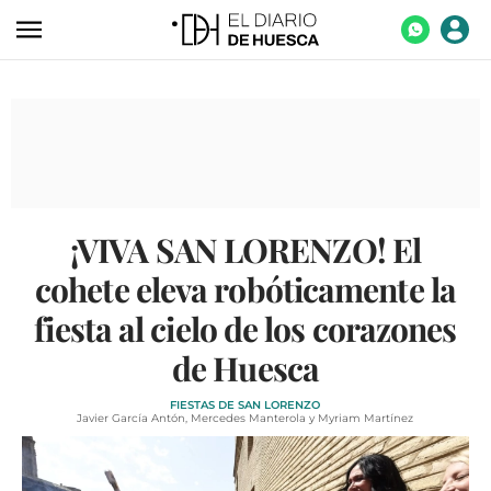
ACTUALIDAD
ECONOMÍA
TECNOLOGÍA
TURISMO
¡VIVA SAN LORENZO! El
AGROALIMENTACIÓN
cohete eleva robóticamente la
DEPORTES
fiesta al cielo de los corazones
CULTURA
de Huesca
SOCIEDAD
FIESTAS DE SAN LORENZO
OPINIÓN
Javier García Antón, Mercedes Manterola y Myriam Martínez
GALERÍAS