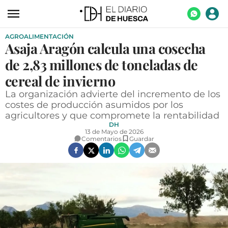
AGROALIMENTACIÓN
ACTUALIDAD
Asaja Aragón calcula una cosecha
ECONOMÍA
de 2,83 millones de toneladas de
TECNOLOGÍA
cereal de invierno
La organización advierte del incremento de los
TURISMO
costes de producción asumidos por los
agricultores y que compromete la rentabilidad
AGROALIMENTACIÓN
DH
13 de Mayo de 2026
DEPORTES
Comentarios
Guardar
CULTURA
SOCIEDAD
OPINIÓN
GALERÍAS