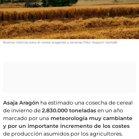
VÍDEOS
CONTACTAR
FIESTAS EN EL ALTO ARAGÓN
FIESTAS DE SAN LORENZO
Buenas noticias para el cereal aragonés y oscense Foto: Joaquín Santafé
AGENDA
CARTELERA
FARMACIAS
HORÓSCOPO
ESQUELAS
Asaja Aragón
ha estimado una cosecha de cereal
CLUB DEL AMIGO MILITANTE
de invierno de
2.830.000 toneladas
en un año
marcado por una
meteorología muy cambiante
INICIAR SESIÓN
y por un importante incremento de los costes
de producción asumidos por los agricultores.