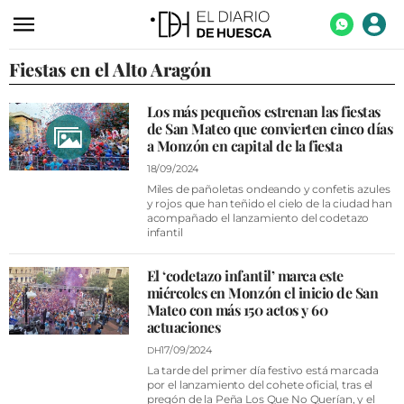
Fiestas en el Alto Aragón
ACTUALIDAD
ECONOMÍA
Los más pequeños estrenan las fiestas
de San Mateo que convierten cinco días
TECNOLOGÍA
a Monzón en capital de la fiesta
TURISMO
18/09/2024
Miles de pañoletas ondeando y confetis azules
AGROALIMENTACIÓN
y rojos que han teñido el cielo de la ciudad han
acompañado el lanzamiento del codetazo
infantil
DEPORTES
CULTURA
El ‘codetazo infantil’ marca este
miércoles en Monzón el inicio de San
SOCIEDAD
Mateo con más 150 actos y 60
actuaciones
OPINIÓN
17/09/2024
DH
GALERÍAS
La tarde del primer día festivo está marcada
por el lanzamiento del cohete oficial, tras el
pregón de la Peña Los Que No Querían, y el