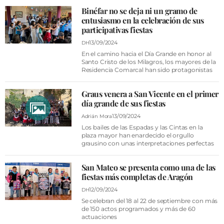
Binéfar no se deja ni un gramo de
entusiasmo en la celebración de sus
participativas fiestas
13/09/2024
DH
En el camino hacia el Día Grande en honor al
Santo Cristo de los Milagros, los mayores de la
Residencia Comarcal han sido protagonistas
Graus venera a San Vicente en el primer
día grande de sus fiestas
13/09/2024
Adrián Mora
Los bailes de las Espadas y las Cintas en la
plaza mayor han enardecido el orgullo
grausino con unas interpretaciones perfectas
San Mateo se presenta como una de las
fiestas más completas de Aragón
12/09/2024
DH
Se celebran del 18 al 22 de septiembre con más
de 150 actos programados y más de 60
actuaciones