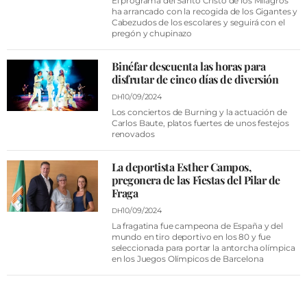
El programa del Santo Cristo de los Milagros
ha arrancado con la recogida de los Gigantes y
Cabezudos de los escolares y seguirá con el
pregón y chupinazo
Binéfar descuenta las horas para
disfrutar de cinco días de diversión
10/09/2024
DH
Los conciertos de Burning y la actuación de
Carlos Baute, platos fuertes de unos festejos
renovados
La deportista Esther Campos,
pregonera de las Fiestas del Pilar de
Fraga
10/09/2024
DH
La fragatina fue campeona de España y del
mundo en tiro deportivo en los 80 y fue
seleccionada para portar la antorcha olímpica
en los Juegos Olímpicos de Barcelona