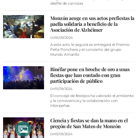
VÍDEOS
desfile de carrozas
CONTACTAR
Monzón acoge en sus actos prefiestas la
FIESTAS EN EL ALTO ARAGÓN
paella solidaria a beneficio de la
Asociación de Alzhéimer
FIESTAS DE SAN LORENZO
16/09/2024
DH
A este acto le seguirá se entregará el Premio
AGENDA
Peña Ponchera y el concierto del grupo
Mundo Amarillo
CARTELERA
FARMACIAS
Binéfar pone en broche de oro a unas
fiestas que han contado con gran
HORÓSCOPO
participación de público
15/09/2024
DH
ESQUELAS
El concejal de festejos ha valorado el ambiente
y la convivencia y la colaboración con
Interpeñas
CLUB DEL AMIGO MILITANTE
Ciencia y fiestas se dan la mano en el
INICIAR SESIÓN
pregón de San Mateo de Monzón
15/09/2024
DH