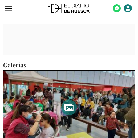
ACTUALIDAD
ECONOMÍA
TECNOLOGÍA
TURISMO
Galerías
AGROALIMENTACIÓN
DEPORTES
CULTURA
SOCIEDAD
OPINIÓN
GALERÍAS