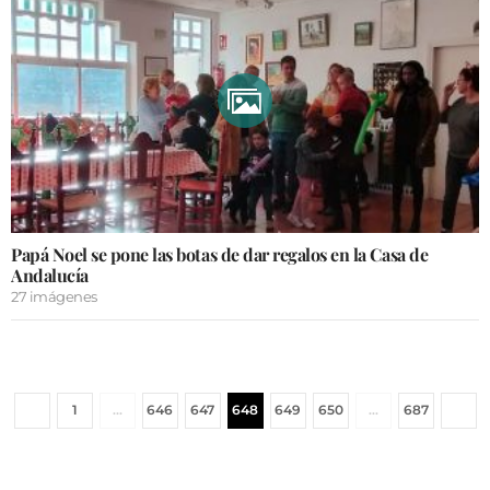
Papá Noel se pone las botas de dar regalos en la Casa de
Andalucía
27 imágenes
1
…
646
647
648
649
650
…
687