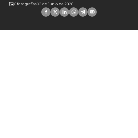
6 fotografías
02 de Junio de 2026
Stage Internacional de Nanbudo en Venecia
1
/6