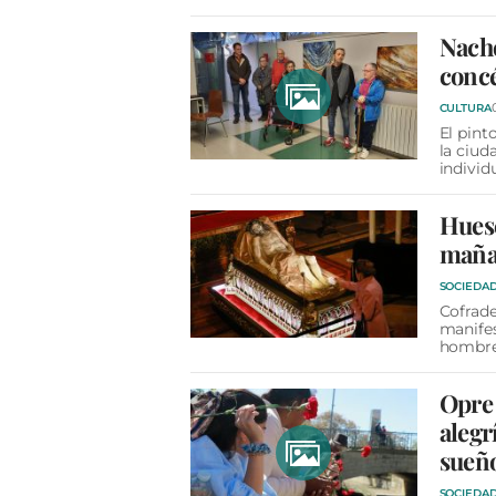
Nacho
concé
CULTURA
El pint
la ciud
individ
Huesc
mañan
SOCIEDA
Cofrade
manifes
hombre
Opre 
alegr
sueñ
SOCIEDA