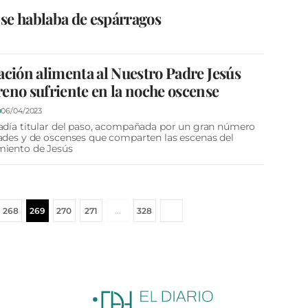
 se hablaba de espárragos
ación alimenta al Nuestro Padre Jesús
eno sufriente en la noche oscense
06/04/2023
D
adía titular del paso, acompañada por un gran número
ades y de oscenses que comparten las escenas del
miento de Jesús
268
269
270
271
…
328