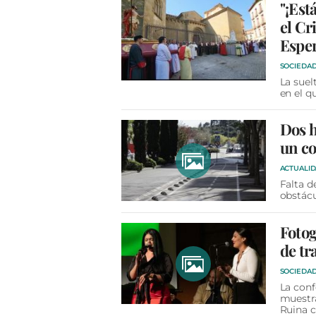
"¡Est
el Cr
Espe
SOCIEDA
La suel
en el q
Dos h
un co
ACTUALI
Falta d
obstácu
Fotog
de tr
SOCIEDA
La conf
muestr
Ruina c