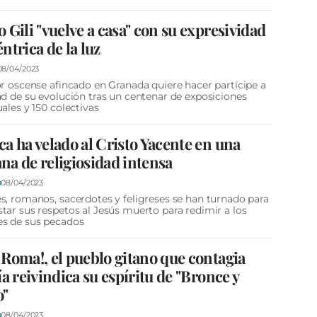
 Gili "vuelve a casa" con su expresividad
ntrica de la luz
08/04/2023
or oscense afincado en Granada quiere hacer partícipe a
ad de su evolución tras un centenar de exposiciones
uales y 150 colectivas
a ha velado al Cristo Yacente en una
a de religiosidad intensa
08/04/2023
D
s, romanos, sacerdotes y feligreses se han turnado para
tar sus respetos al Jesús muerto para redimir a los
s de sus pecados
Roma!, el pueblo gitano que contagia
ía reivindica su espíritu de "Bronce y
o"
08/04/2023
D