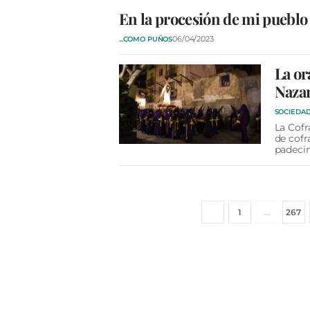
En la procesión de mi pueblo
06/04/2023
...COMO PUÑOS
La or
Nazar
SOCIEDA
La Cofr
de cofr
padeci
1
…
267