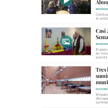
Almu
SOCIEDA
Ciento
al unís
Casi 
Seman
SOCIEDA
El paso
en movi
suscita
Tres 
sumin
munic
CULTURA
Empatad
discapa
contrat