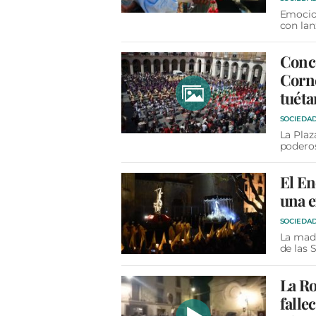
Emocion
con lan
Conc
Corne
tuéta
SOCIEDA
La Plaz
poderos
El En
una e
SOCIEDA
La madr
de las 
La Ro
falle