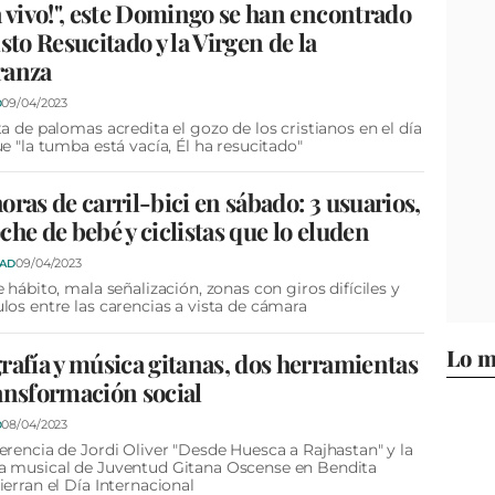
á vivo!", este Domingo se han encontrado
isto Resucitado y la Virgen de la
ranza
09/04/2023
D
ta de palomas acredita el gozo de los cristianos en el día
ue "la tumba está vacía, Él ha resucitado"
oras de carril-bici en sábado: 3 usuarios,
che de bebé y ciclistas que lo eluden
09/04/2023
DAD
e hábito, mala señalización, zonas con giros difíciles y
los entre las carencias a vista de cámara
Lo m
rafía y música gitanas, dos herramientas
ansformación social
08/04/2023
D
erencia de Jordi Oliver "Desde Huesca a Rajhastan" y la
a musical de Juventud Gitana Oscense en Bendita
ierran el Día Internacional