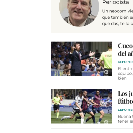
Periodista
Un neocom vie
que también es 
que das, te lo 
Cuco 
del a
DEPORTE
El entr
equipo,
bien
Los j
fútbo
DEPORTE
Buena 
tener e