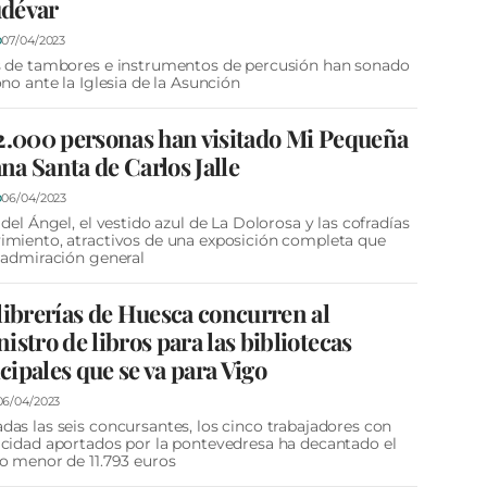
dévar
07/04/2023
D
s de tambores e instrumentos de percusión han sonado
ono ante la Iglesia de la Asunción
2.000 personas han visitado Mi Pequeña
a Santa de Carlos Jalle
06/04/2023
D
 del Ángel, el vestido azul de La Dolorosa y las cofradías
miento, atractivos de una exposición completa que
 admiración general
librerías de Huesca concurren al
istro de libros para las bibliotecas
ipales que se va para Vigo
06/04/2023
as las seis concursantes, los cinco trabajadores con
cidad aportados por la pontevedresa ha decantado el
o menor de 11.793 euros