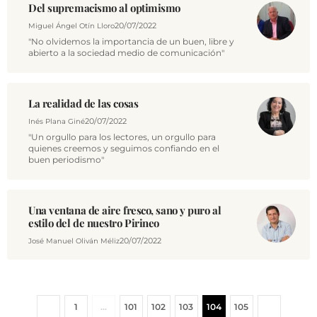
Del supremacismo al optimismo
20/07/2022
Miguel Ángel Otín Lloro
"No olvidemos la importancia de un buen, libre y
abierto a la sociedad medio de comunicación"
La realidad de las cosas
20/07/2022
Inés Plana Giné
"Un orgullo para los lectores, un orgullo para
quienes creemos y seguimos confiando en el
buen periodismo"
Una ventana de aire fresco, sano y puro al
estilo del de nuestro Pirineo
20/07/2022
José Manuel Oliván Méliz
1
…
101
102
103
104
105