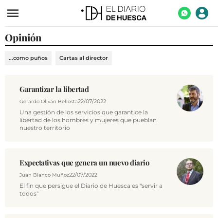
Opinión
ACTUALIDAD
ECONOMÍA
...como puños
Cartas al director
TECNOLOGÍA
Garantizar la libertad
TURISMO
22/07/2022
Gerardo Oliván Bellosta
AGROALIMENTACIÓN
Una gestión de los servicios que garantice la
libertad de los hombres y mujeres que pueblan
DEPORTES
nuestro territorio
CULTURA
Expectativas que genera un nuevo diario
SOCIEDAD
22/07/2022
Juan Blanco Muñoz
OPINIÓN
El fin que persigue el Diario de Huesca es "servir a
todos"
GALERÍAS