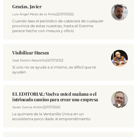
VÍDEOS
Gracias, Javier
CONTACTAR
22/07/2022
Luis Ángel Pérez de la Pinta
Cuando lees el periódico de cabecera de cualquier
AGENDA
provincia de estas nuestras, hasta el Granma
parece hecho con mesura y oficio
CARTELERA
FARMACIAS
Visibilizar Huesca
HORÓSCOPO
22/07/2022
José Martín-Retortillo
Si uno no se ayuda a sí mismo, es difícil que te
ESQUELAS
ayuden
CLUB DEL AMIGO MILITANTE
EL EDITORIAL: Vuelva usted mañana o el
intrincado camino para crear una empresa
INICIAR SESIÓN
22/07/2022
Javier García Antón
La quimera de la Ventanilla Única en un
ecosistema poco dado al emprendimiento