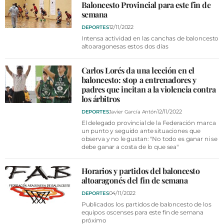
Baloncesto Provincial para este fin de
semana
12/11/2022
DEPORTES
Intensa actividad en las canchas de baloncesto
altoaragonesas estos dos días
Carlos Lorés da una lección en el
baloncesto: stop a entrenadores y
padres que incitan a la violencia contra
los árbitros
12/11/2022
DEPORTES
Javier García Antón
El delegado provincial de la Federación marca
un punto y seguido ante situaciones que
observa y no le gustan: "No todo es ganar ni se
debe ganar a costa de lo que sea"
Horarios y partidos del baloncesto
altoaragonés del fin de semana
04/11/2022
DEPORTES
Publicados los partidos de baloncesto de los
equipos oscenses para este fin de semana
próximo