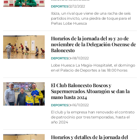
VÍDEOS
02/12/2022
DEPORTES
CONTACTAR
Ibiza, un rival que viene de una racha de seis
partidos invicto, una piedra de toque para el
FIESTAS EN EL ALTO ARAGÓN
Peñas Lobe Huesca
FIESTAS DE SAN LORENZO
Horarios de la jornada del 19 y 20 de
noviembre de la Delegación Oscense de
AGENDA
Baloncesto
CARTELERA
18/11/2022
DEPORTES
DH
Lobe Huesca La Magia-Hospitalet, el domingo
FARMACIAS
en el Palacio de Deportes a las 18:00 horas
HORÓSCOPO
El Club Baloncesto Boscos y
Supermercados Altoaragón se dan la
ESQUELAS
mano hasta 2024
16/11/2022
DEPORTES
DH
CLUB DEL AMIGO MILITANTE
El club y la empresa han renovado el contrato
de patrocinio por tres temporadas, hasta el
año 2024
INICIAR SESIÓN
Horarios y detalles de la jornada del