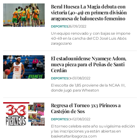
Beral Huesca La Magia debuta con
victoria (40-49) en primera división
aragonesa de baloncesto femenino
26/09/2022
DEPORTES
Un equipo renovado y con bajas se impone
40-49 en la cancha del CD José Luis Abós
zaragozano
El estadounidense Nyameye Adom,
nueva pieza para el Peñas de Santi
Cerdán
31/08/2022
DEPORTES
DH
El escolta de 1,85 proviene de la NCAA III,
donde jugó para Wheaton
Regresa el Torneo 3x3 Pirineos a
Castejón de Sos
12/08/2022
DEPORTES
DH
El torneo celebra este año su vigésima edición
y las inscripciones ya están abiertas en
basketaltaribagorza.com