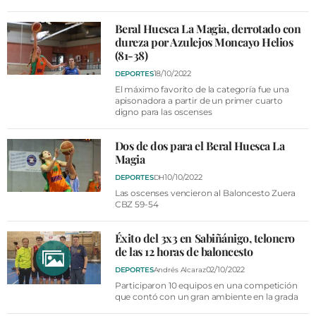
Beral Huesca La Magia, derrotado con
dureza por Azulejos Moncayo Helios
(81-38)
18/10/2022
DEPORTES
El máximo favorito de la categoría fue una
apisonadora a partir de un primer cuarto
digno para las oscenses
Dos de dos para el Beral Huesca La
Magia
10/10/2022
DEPORTES
DH
Las oscenses vencieron al Baloncesto Zuera
CBZ 59-54
Éxito del 3x3 en Sabiñánigo, telonero
de las 12 horas de baloncesto
02/10/2022
DEPORTES
Andrés Alcaraz
Participaron 10 equipos en una competición
que contó con un gran ambiente en la grada