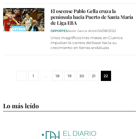
El oscense Pablo Gella cruza la
península hacia Puerto de Santa María
de Liga EBA
04/08/2022
DEPORTES
Javier García Antón
Unos magníficos tres meses en Cuenca
impulsan la carrera del base hacia su
crecimiento en tierras andaluzas
1
…
18
19
20
21
22
Lo más leído