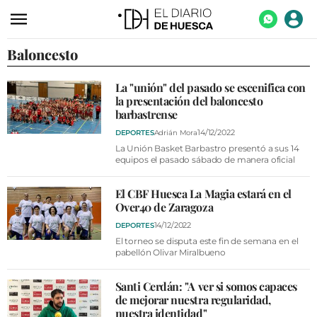
Baloncesto
ACTUALIDAD
ECONOMÍA
La "unión" del pasado se escenifica con
la presentación del baloncesto
TECNOLOGÍA
barbastrense
TURISMO
14/12/2022
DEPORTES
Adrián Mora
La Unión Basket Barbastro presentó a sus 14
AGROALIMENTACIÓN
equipos el pasado sábado de manera oficial
DEPORTES
El CBF Huesca La Magia estará en el
Over40 de Zaragoza
CULTURA
14/12/2022
DEPORTES
SOCIEDAD
El torneo se disputa este fin de semana en el
pabellón Olivar Miralbueno
OPINIÓN
Santi Cerdán: "A ver si somos capaces
GALERÍAS
de mejorar nuestra regularidad,
nuestra identidad"