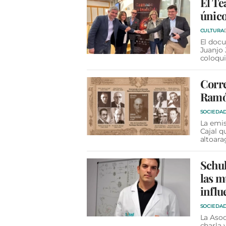
El Te
único
CULTURA
El docu
Juanjo 
coloqui
Corre
Ramó
SOCIEDA
La emis
Cajal q
altoar
Schuh
las m
influ
SOCIEDA
La Asoc
charla 