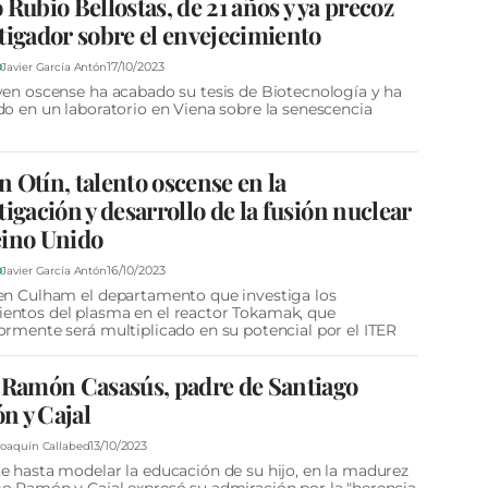
 Rubio Bellostas, de 21 años y ya precoz
tigador sobre el envejecimiento
17/10/2023
D
Javier García Antón
ven oscense ha acabado su tesis de Biotecnología y ha
do en un laboratorio en Viena sobre la senescencia
 Otín, talento oscense en la
tigación y desarrollo de la fusión nuclear
eino Unido
16/10/2023
D
Javier García Antón
en Culham el departamento que investiga los
ntos del plasma en el reactor Tokamak, que
ormente será multiplicado en su potencial por el ITER
 Ramón Casasús, padre de Santiago
n y Cajal
13/10/2023
Joaquín Callabed
e hasta modelar la educación de su hijo, en la madurez