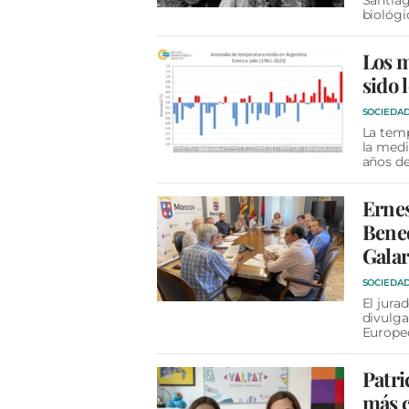
Santiag
biológi
Los m
sido 
SOCIEDA
La temp
la medi
años d
Ernes
Bened
Gala
SOCIEDA
El jura
divulga
Europe
Patri
más c