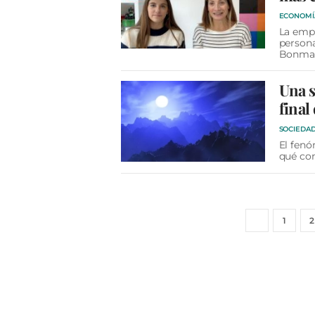
ECONOMÍ
La emp
persona
Bonma
Una s
final
SOCIEDA
El fenó
qué con
1
2