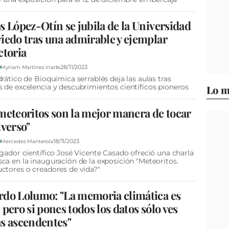
s López-Otín se jubila de la Universidad
iedo tras una admirable y ejemplar
ctoria
28/11/2023
D
Myriam Martínez Iriarte
drático de Bioquímica serrablés deja las aulas tras
 de excelencia y descubrimientos científicos pioneros
Lo m
meteoritos son la mejor manera de tocar
iverso"
18/11/2023
D
Mercedes Manterola
lgador científico José Vicente Casado ofreció una charla
ca en la inauguración de la exposición "Meteoritos.
ctores o creadores de vida?"
do Lolumo: "La memoria climática es
 pero si pones todos los datos sólo ves
s ascendentes"