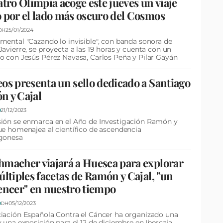
atro Olimpia acoge este jueves un viaje
 por el lado más oscuro del Cosmos
25/01/2024
DH
mental "Cazando lo invisible", con banda sonora de
Javierre, se proyecta a las 19 horas y cuenta con un
o con Jesús Pérez Navasa, Carlos Peña y Pilar Gayán
os presenta un sello dedicado a Santiago
n y Cajal
21/12/2023
D
ión se enmarca en el Año de Investigación Ramón y
ue homenajea al científico de ascendencia
agonesa
macher viajará a Huesca para explorar
últiples facetas de Ramón y Cajal, "un
encer" en nuestro tiempo
05/12/2023
D
DH
iación Española Contra el Cáncer ha organizado una
y una exposición para el 12 de diciembre en Ibercaja