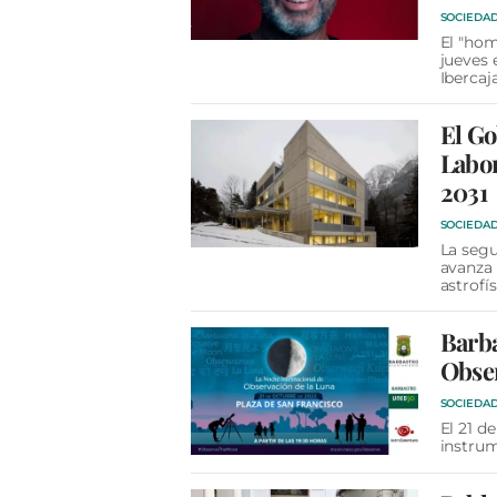
SOCIEDA
El "hom
jueves 
Ibercaj
El Go
Labor
2031
SOCIEDA
La segu
avanza 
astrofí
Barba
Obser
SOCIEDA
El 21 d
instrum