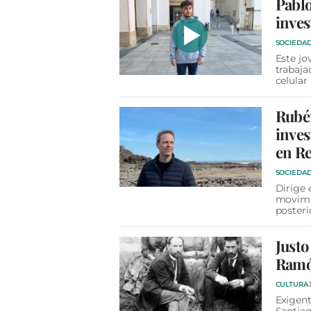
Pablo
inves
SOCIEDA
Este jo
trabaja
celular
Rubén
inves
en R
SOCIEDA
Dirige 
movimie
posteri
Justo
Ramó
CULTURA
Exigent