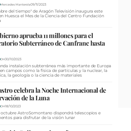
09/11/2023
D
Mercedes Manterola
bre del tiempo" de Aragón Televisión inaugura este
en Huesca el Mes de la Ciencia del Centro Fundación
a
bierno aprueba 11 millones para el
atorio Subterráneo de Canfranc hasta
30/10/2023
D
DH
nda instalación subterránea más importante de Europa
en campos como la física de partículas y la nuclear, la
sica, la geología o la ciencia de materiales
stro celebra la Noche Internacional de
vación de la Luna
18/10/2023
D
DH
e octubre AstroSomontano dispondrá telescopios e
entos para disfrutar de la visión lunar