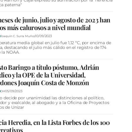
o Ramón y Cajal expresó su admiración por la "herencia
ca paterna"
eses de junio, julio y agosto de 2023 han
los más calurosos a nivel mundial
10/09/2023
D
Joaquín C. Surra Muñoz
eratura media global en julio fue 1,12 ºC, por encima de
a, destacando el julio más cálido en el registro de 174
e la NOAA.
to Baringo a título póstumo, Adrián
ico y la OPE de la Universidad,
rdones Joaquín Costa de Monzón
05/09/2023
D
DH
do decide por unanimidad las distinciones al político,
dor y exalcalde, al abogado y a la Oficina de Proyectos
os de Unizar
cia Heredia, en la Lista Forbes de los 100
reativos