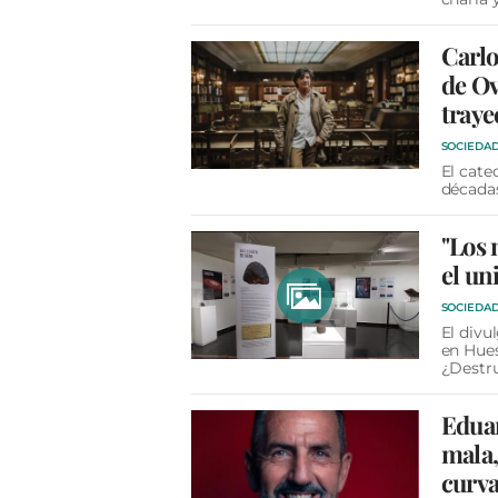
Carlo
de Ov
traye
SOCIEDA
El cate
décadas
"Los 
el un
SOCIEDA
El divu
en Hues
¿Destru
Eduar
mala,
curva