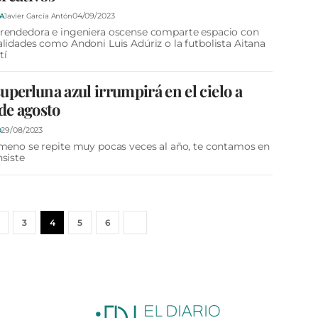
04/09/2023
A
Javier García Antón
rendedora e ingeniera oscense comparte espacio con
lidades como Andoni Luis Adúriz o la futbolista Aitana
tí
uperluna azul irrumpirá en el cielo a
 de agosto
29/08/2023
D
meno se repite muy pocas veces al año, te contamos en
siste
3
4
5
6