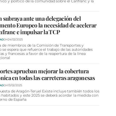
co y político de la comunidad sobre el Canfranc y la
 subraya ante una delegación del
mento Europeo la necesidad de acelerar
nfranc e impulsar la TCP
24/02/2025
DAD
DH
ta de miembros de la Comisión de Transportes y
 se espera que refuerce el trabajo de las autoridades
as y francesas a favor de la reapertura de la línea
cional
ortes aprueban mejorar la cobertura
ónica en todas las carreteras aragonesas
13/02/2025
DAD
DH
uesta de Aragón-Teruel Existe incluye también todos los
 habitados y este 2025 se deberá acordar la medida con
erno de España