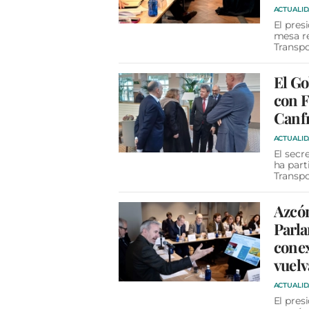
ACTUALI
El pres
mesa re
Transp
El Go
con F
Canf
ACTUALI
El secr
ha part
Transpo
Azcón
Parla
conex
vuelv
ACTUALI
El pres