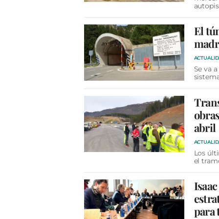
autopis
El tú
madr
ACTUALI
Se va a
sistema
Trans
obras
abril
ACTUALI
Los últ
el tram
Isaac
estra
para 