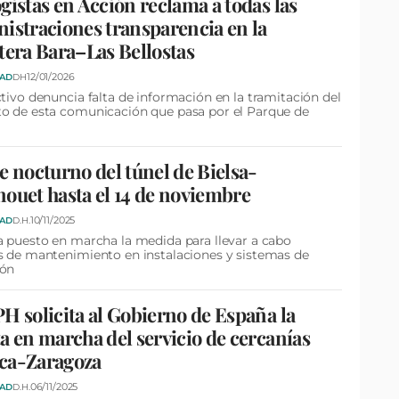
gistas en Acción reclama a todas las
istraciones transparencia en la
tera Bara–Las Bellostas
12/01/2026
DAD
DH
ctivo denuncia falta de información en la tramitación del
o de esta comunicación que pasa por el Parque de
e nocturno del túnel de Bielsa-
ouet hasta el 14 de noviembre
10/11/2025
DAD
D.H.
a puesto en marcha la medida para llevar a cabo
s de mantenimiento en instalaciones y sistemas de
ión
H solicita al Gobierno de España la
a en marcha del servicio de cercanías
ca-Zaragoza
06/11/2025
DAD
D.H.