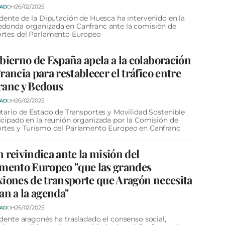
26/02/2025
DAD
DH
idente de la Diputación de Huesca ha intervenido en la
donda organizada en Canfranc ante la comisión de
ortes del Parlamento Europeo
bierno de España apela a la colaboración
rancia para restablecer el tráfico entre
ranc y Bedous
26/02/2025
DAD
DH
etario de Estado de Transportes y Movilidad Sostenible
icipado en la reunión organizada por la Comisión de
rtes y Turismo del Parlamento Europeo en Canfranc
 reivindica ante la misión del
mento Europeo "que las grandes
iones de transporte que Aragón necesita
an a la agenda"
26/02/2025
DAD
DH
idente aragonés ha trasladado el consenso social,