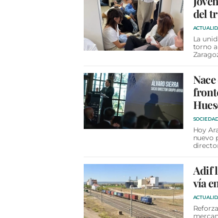
Jóven
del t
ACTUALI
La unid
torno a
Zarago
Nace 
front
Hues
SOCIEDA
Hoy Ar
nuevo p
directo
Adif 
vía e
ACTUALI
Reforza
mercanc