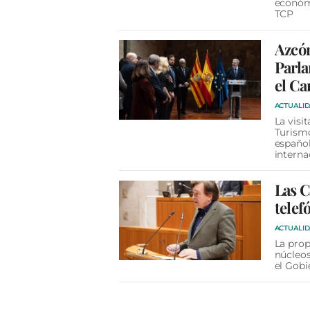
económi
TCP
Azcón
Parla
el Ca
ACTUALI
La visi
Turismo
español
interna
Las C
telef
ACTUALI
La prop
núcleos
el Gobi