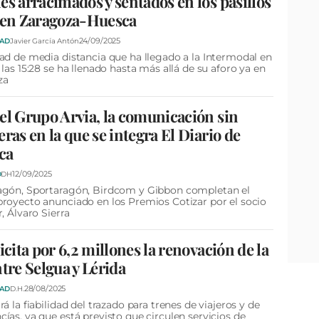
es arracimados y sentados en los pasillos
ren Zaragoza-Huesca
24/09/2025
DAD
Javier García Antón
ad de media distancia que ha llegado a la Intermodal en
 las 15:28 se ha llenado hasta más allá de su aforo ya en
za
el Grupo Arvia, la comunicación sin
eras en la que se integra El Diario de
ca
12/09/2025
D
DH
agón, Sportaragón, Birdcom y Gibbon completan el
royecto anunciado en los Premios Cotizar por el socio
r, Álvaro Sierra
licita por 6,2 millones la renovación de la
ntre Selgua y Lérida
28/08/2025
DAD
D.H.
rá la fiabilidad del trazado para trenes de viajeros y de
ías, ya que está previsto que circulen servicios de