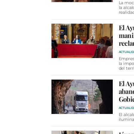
La moci
la alca
realida
El A
manif
recla
ACTUALI
Empresa
la impo
del terr
El Ay
aband
Gobi
ACTUALI
El alca
ilumina