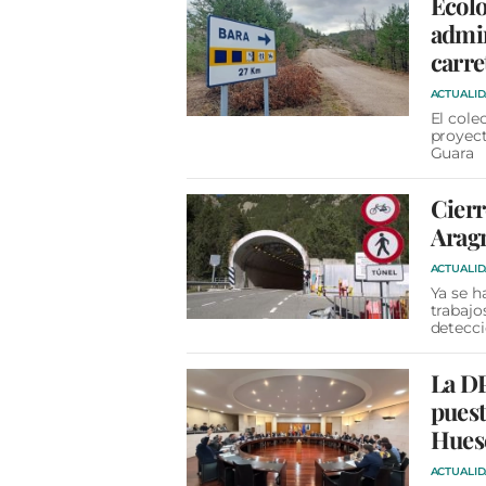
Ecolo
admin
carre
ACTUALI
El cole
proyect
Guara
Cierr
Aragn
ACTUALI
Ya se h
trabajo
detecc
La DP
puest
Hues
ACTUALI