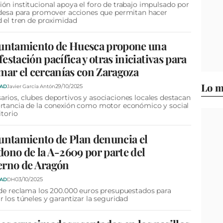
ón institucional apoya el foro de trabajo impulsado por
ldesa para promover acciones que permitan hacer
d el tren de proximidad
yuntamiento de Huesca propone una
estación pacífica y otras iniciativas para
mar el cercanías con Zaragoza
Lo m
29/10/2025
DAD
Javier García Antón
rios, clubes deportivos y asociaciones locales destacan
rtancia de la conexión como motor económico y social
itorio
untamiento de Plan denuncia el
ono de la A-2609 por parte del
erno de Aragón
03/10/2025
DAD
DH
lde reclama los 200.000 euros presupuestados para
r los túneles y garantizar la seguridad