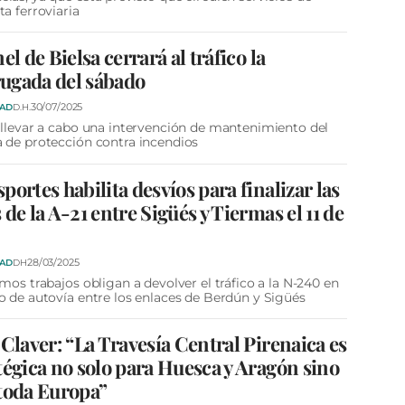
ta ferroviaria
nel de Bielsa cerrará al tráfico la
ugada del sábado
30/07/2025
DAD
D.H.
 llevar a cabo una intervención de mantenimiento del
 de protección contra incendios
portes habilita desvíos para finalizar las
 de la A-21 entre Sigüés y Tiermas el 11 de
28/03/2025
DAD
DH
imos trabajos obligan a devolver el tráfico a la N-240 en
o de autovía entre los enlaces de Berdún y Sigüés
 Claver: “La Travesía Central Pirenaica es
tégica no solo para Huesca y Aragón sino
toda Europa”