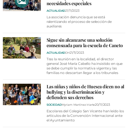
necesidades especiales
21/11/2023
ACTUALIDAD
La asociación denuncia que se está
ralentizando el proceso de selección de
auxiliares
Sigue sin alcanzarse una solución
consensuada para la escuela de Caneto
21/11/2023
ACTUALIDAD
DH
Tras la reunión en la localidad, el director
general José María Cabello ha insistido en que
se debe cumplir la normativa vigente y las
familias no descartan llegar a los tribunales
Las niñas y niños de Huesca dicen no al
bullying y la discriminación y
defienden sus derechos
20/11/2023
SOCIEDAD
Myriam Martínez Iriarte
Escolares del Colegio San Vicente han leído los
artículos de la Convención Internacional ante
el Ayuntamiento