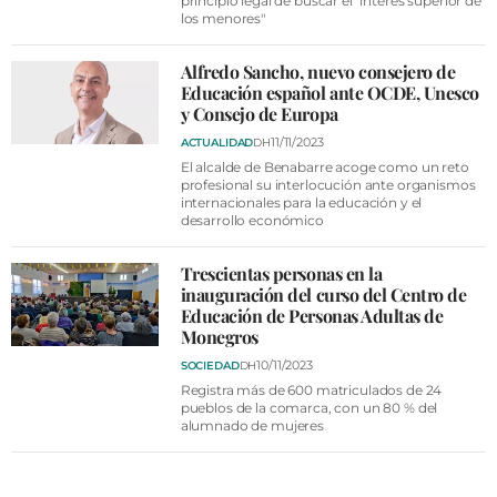
principio legal de buscar el "interés superior de
los menores"
Alfredo Sancho, nuevo consejero de
Educación español ante OCDE, Unesco
y Consejo de Europa
11/11/2023
ACTUALIDAD
DH
El alcalde de Benabarre acoge como un reto
profesional su interlocución ante organismos
internacionales para la educación y el
desarrollo económico
Trescientas personas en la
inauguración del curso del Centro de
Educación de Personas Adultas de
Monegros
10/11/2023
SOCIEDAD
DH
Registra más de 600 matriculados de 24
pueblos de la comarca, con un 80 % del
alumnado de mujeres