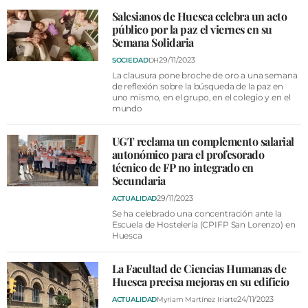
VÍDEOS
Salesianos de Huesca celebra un acto
CONTACTAR
público por la paz el viernes en su
Semana Solidaria
FIESTAS EN EL ALTO ARAGÓN
29/11/2023
SOCIEDAD
DH
La clausura pone broche de oro a una semana
FIESTAS DE SAN LORENZO
de reflexión sobre la búsqueda de la paz en
uno mismo, en el grupo, en el colegio y en el
AGENDA
mundo
CARTELERA
UGT reclama un complemento salarial
FARMACIAS
autonómico para el profesorado
técnico de FP no integrado en
HORÓSCOPO
Secundaria
29/11/2023
ACTUALIDAD
ESQUELAS
Se ha celebrado una concentración ante la
Escuela de Hostelería (CPIFP San Lorenzo) en
Huesca
CLUB DEL AMIGO MILITANTE
La Facultad de Ciencias Humanas de
INICIAR SESIÓN
Huesca precisa mejoras en su edificio
24/11/2023
ACTUALIDAD
Myriam Martínez Iriarte