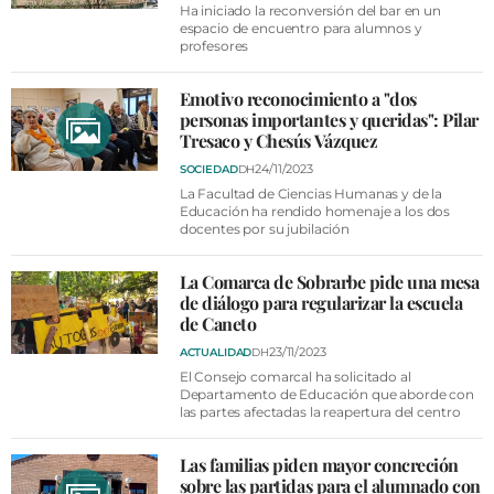
Ha iniciado la reconversión del bar en un
espacio de encuentro para alumnos y
profesores
Emotivo reconocimiento a "dos
personas importantes y queridas": Pilar
Tresaco y Chesús Vázquez
24/11/2023
SOCIEDAD
DH
La Facultad de Ciencias Humanas y de la
Educación ha rendido homenaje a los dos
docentes por su jubilación
La Comarca de Sobrarbe pide una mesa
de diálogo para regularizar la escuela
de Caneto
23/11/2023
ACTUALIDAD
DH
El Consejo comarcal ha solicitado al
Departamento de Educación que aborde con
las partes afectadas la reapertura del centro
Las familias piden mayor concreción
sobre las partidas para el alumnado con