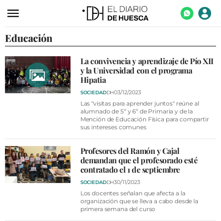
Educación
ACTUALIDAD
ECONOMÍA
La convivencia y aprendizaje de Pío XII
y la Universidad con el programa
TECNOLOGÍA
Hipatia
TURISMO
03/12/2023
SOCIEDAD
DH
Las "visitas para aprender juntos" reúne al
AGROALIMENTACIÓN
alumnado de 5º y 6º de Primaria y de la
Mención de Educación Física para compartir
sus intereses comunes
DEPORTES
CULTURA
Profesores del Ramón y Cajal
demandan que el profesorado esté
SOCIEDAD
contratado el 1 de septiembre
30/11/2023
SOCIEDAD
DH
OPINIÓN
Los docentes señalan que afecta a la
organización que se lleva a cabo desde la
GALERÍAS
primera semana del curso