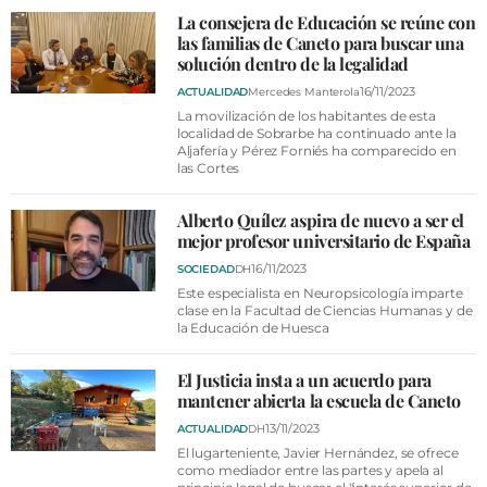
La consejera de Educación se reúne con
las familias de Caneto para buscar una
solución dentro de la legalidad
16/11/2023
ACTUALIDAD
Mercedes Manterola
La movilización de los habitantes de esta
localidad de Sobrarbe ha continuado ante la
Aljafería y Pérez Forniés ha comparecido en
las Cortes
Alberto Quílez aspira de nuevo a ser el
mejor profesor universitario de España
16/11/2023
SOCIEDAD
DH
Este especialista en Neuropsicología imparte
clase en la Facultad de Ciencias Humanas y de
la Educación de Huesca
El Justicia insta a un acuerdo para
mantener abierta la escuela de Caneto
13/11/2023
ACTUALIDAD
DH
El lugarteniente, Javier Hernández, se ofrece
como mediador entre las partes y apela al