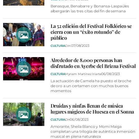
Benasque, Benabarre y Bonansa-Laspaúles
albergarán las tres citas del fin de semana
La 52 edición del Festival Folklórico se
cierra con un “éxito rotundo” de
público
07/08/2023
CULTURA
D.H.
Alrededor de 8.000 personas han
disfrutado en Ayerbe del Brizna Festival
06/08/2023
CULTURA
Myriam Martínez Iriarte
La actuación de Camela ha puesto el broche
de oro a un certamen con muchos buenos
momentos
Druidas y ninfas llenan de música
lugares mágicos de Huesca en el Sonna
06/08/2023
CULTURA
DH
Amorante, Sheila Blanco y Momi Maiga
completan una trilogía de auténtica inmersión
musical en plena naturaleza