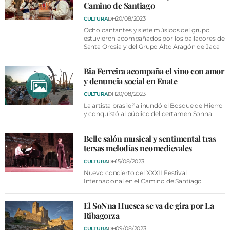
VÍDEOS
Camino de Santiago
CONTACTAR
20/08/2023
CULTURA
DH
Ocho cantantes y siete músicos del grupo
FIESTAS EN EL ALTO ARAGÓN
estuvieron acompañados por los bailadores de
Santa Orosia y del Grupo Alto Aragón de Jaca
FIESTAS DE SAN LORENZO
Bia Ferreira acompaña el vino con amor
AGENDA
y denuncia social en Enate
20/08/2023
CULTURA
DH
CARTELERA
La artista brasileña inundó el Bosque de Hierro
FARMACIAS
y conquistó al público del certamen Sonna
HORÓSCOPO
Belle salón musical y sentimental tras
tersas melodías neomedievales
ESQUELAS
15/08/2023
CULTURA
DH
Nuevo concierto del XXXII Festival
CLUB DEL AMIGO MILITANTE
Internacional en el Camino de Santiago
El SoNna Huesca se va de gira por La
INICIAR SESIÓN
Ribagorza
09/08/2023
CULTURA
DH