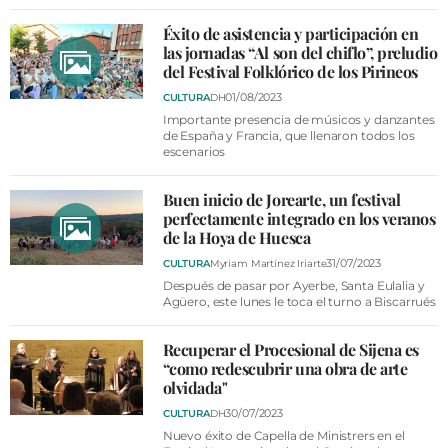
Éxito de asistencia y participación en
las jornadas “Al son del chiflo”, preludio
del Festival Folklórico de los Pirineos
01/08/2023
CULTURA
DH
Importante presencia de músicos y danzantes
de España y Francia, que llenaron todos los
escenarios
Buen inicio de Jorearte, un festival
perfectamente integrado en los veranos
de la Hoya de Huesca
31/07/2023
CULTURA
Myriam Martínez Iriarte
Después de pasar por Ayerbe, Santa Eulalia y
Agüero, este lunes le toca el turno a Biscarrués
Recuperar el Procesional de Sijena es
“como redescubrir una obra de arte
olvidada"
30/07/2023
CULTURA
DH
Nuevo éxito de Capella de Ministrers en el