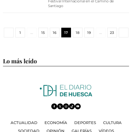
Festival Internacional en el Camino de
Santiago
1
…
15
16
17
18
19
…
23
Lo más leído
ACTUALIDAD
ECONOMÍA
DEPORTES
CULTURA
SOCIEDAD
OPINIÓN
GALERÍAS
VÍDEOS