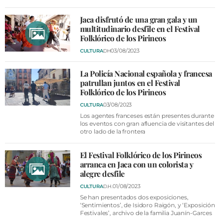
Jaca disfrutó de una gran gala y un
multitudinario desfile en el Festival
Folklórico de los Pirineos
03/08/2023
CULTURA
DH
La Policía Nacional española y francesa
patrullan juntos en el Festival
Folklórico de los Pirineos
03/08/2023
CULTURA
Los agentes franceses están presentes durante
los eventos con gran afluencia de visitantes del
otro lado de la frontera
El Festival Folklórico de los Pirineos
arranca en Jaca con un colorista y
alegre desfile
01/08/2023
CULTURA
D.H.
Se han presentados dos exposiciones,
‘Sentimientos’, de Isidoro Raigón, y ‘Exposición
Festivales’, archivo de la familia Juanín-Garces