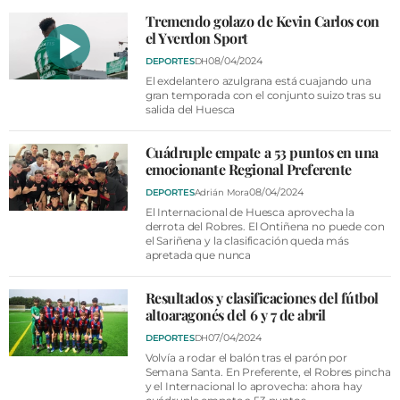
VÍDEOS
Tremendo golazo de Kevin Carlos con
CONTACTAR
el Yverdon Sport
08/04/2024
DEPORTES
DH
FIESTAS EN EL ALTO ARAGÓN
El exdelantero azulgrana está cuajando una
gran temporada con el conjunto suizo tras su
FIESTAS DE SAN LORENZO
salida del Huesca
AGENDA
Cuádruple empate a 53 puntos en una
CARTELERA
emocionante Regional Preferente
08/04/2024
DEPORTES
Adrián Mora
FARMACIAS
El Internacional de Huesca aprovecha la
derrota del Robres. El Ontiñena no puede con
HORÓSCOPO
el Sariñena y la clasificación queda más
apretada que nunca
ESQUELAS
Resultados y clasificaciones del fútbol
CLUB DEL AMIGO MILITANTE
altoaragonés del 6 y 7 de abril
07/04/2024
DEPORTES
DH
INICIAR SESIÓN
Volvía a rodar el balón tras el parón por
Semana Santa. En Preferente, el Robres pincha
y el Internacional lo aprovecha: ahora hay