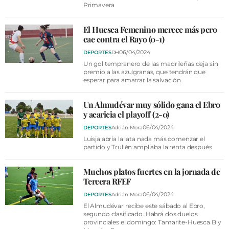
Primavera
El Huesca Femenino merece más pero
cae contra el Rayo (0-1)
06/04/2024
DEPORTES
DH
Un gol tempranero de las madrileñas deja sin
premio a las azulgranas, que tendrán que
esperar para amarrar la salvación
Un Almudévar muy sólido gana el Ebro
y acaricia el playoff (2-0)
06/04/2024
DEPORTES
Adrián Mora
Luisja abría la lata nada más comenzar el
partido y Trullén ampliaba la renta después
Muchos platos fuertes en la jornada de
Tercera RFEF
06/04/2024
DEPORTES
Adrián Mora
El Almudévar recibe este sábado al Ebro,
segundo clasificado. Habrá dos duelos
provinciales el domingo: Tamarite-Huesca B y