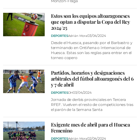
Monzón-Fraga
Estos son los equipos altoaragoneses
que optan a disputar la Copa del Rey
2024/25
03/04/2024
DEPORTES
Adrián Mora
Desde el Huesca, pasando por el Barbastro y
terminando en Ontiñena o Internacional de
Huesca. Estas son las reglas para entrar en el
torneo copero
Partidos, horarios y designaciones
arbitrales del fútbol altoaragonés del 6
y 7 de abril
03/04/2024
DEPORTES
DH
Jornada de derbis provinciales en Tercera
RFEF. Vuelven el resto de competiciones tras
el parón de la Semana Santa
Exigente mes de abril para el Huesca
Femenino
02/04/2024
DEPORTES
Adrián Mora