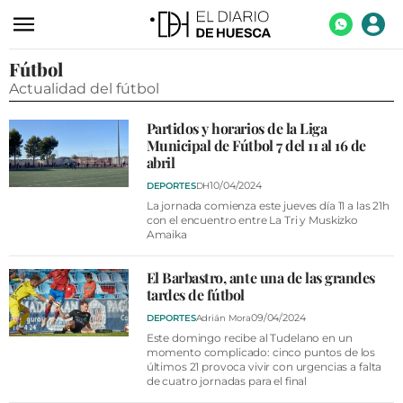
Fútbol
ACTUALIDAD
Actualidad del fútbol
ECONOMÍA
Partidos y horarios de la Liga
TECNOLOGÍA
Municipal de Fútbol 7 del 11 al 16 de
abril
TURISMO
10/04/2024
DEPORTES
DH
AGROALIMENTACIÓN
La jornada comienza este jueves día 11 a las 21h
con el encuentro entre La Tri y Muskizko
Amaika
DEPORTES
CULTURA
El Barbastro, ante una de las grandes
tardes de fútbol
SOCIEDAD
09/04/2024
DEPORTES
Adrián Mora
OPINIÓN
Este domingo recibe al Tudelano en un
momento complicado: cinco puntos de los
últimos 21 provoca vivir con urgencias a falta
GALERÍAS
de cuatro jornadas para el final