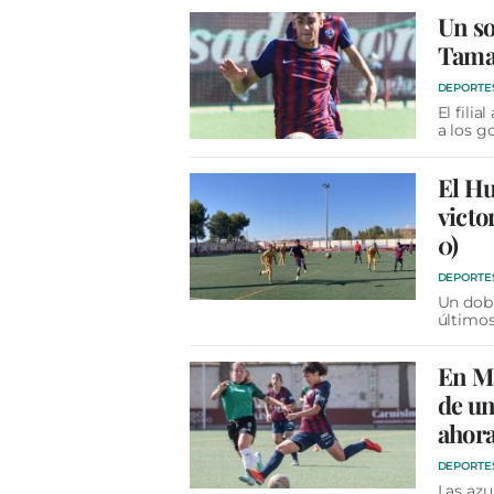
Un so
Tamar
DEPORTE
El fili
a los g
El Hu
victo
0)
DEPORTE
Un dobl
últimos
En Ma
de u
ahor
DEPORTE
Las azu