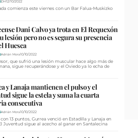
12/10/2022
S
DH
ada comienza este viernes con un Bar Falua-Muskizko
a
cense Dani Calvo ya trota en El Requexón
su lesión pero no es segura su presencia
el Huesca
10/10/2022
S
Adrián Mora
nsor, que sufrió una lesión muscular hace algo más de
ana, sigue recuperándose y el Oviedo ya lo echa de
a y Lanaja mantienen el pulso y el
tud sigue la estela y suma la cuarta
ria consecutiva
10/10/2022
S
Adrián Mora
on 13 puntos, Gurrea venció en Estadilla y Lanaja en
El Juventud sigue al acecho al ganar en Santalecina