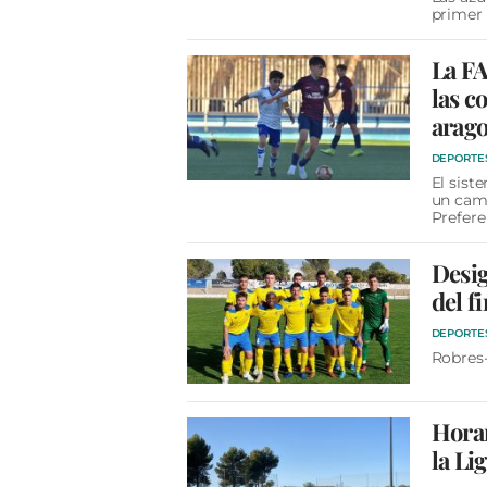
primer v
La FA
las c
arag
DEPORTE
El sist
un camb
Prefere
Desig
del f
DEPORTE
Robres-
Horar
la Li