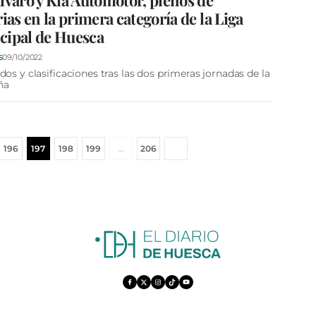
lvaro y Kia Automotor, plenos de
rias en la primera categoría de la Liga
cipal de Huesca
09/10/2022
S
dos y clasificaciones tras las dos primeras jornadas de la
ña
196
197
198
199
…
206