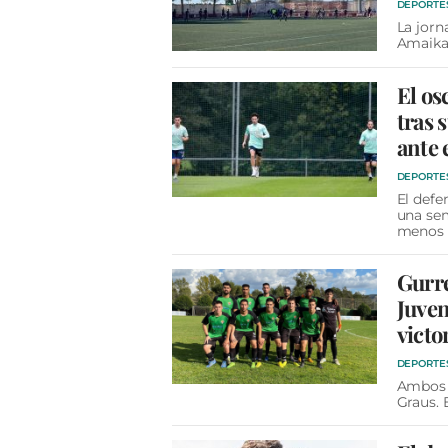
DEPORTE
La jorn
Amaik
El os
tras 
ante 
DEPORTE
El defe
una sem
menos
Gurre
Juven
victo
DEPORTE
Ambos c
Graus. 