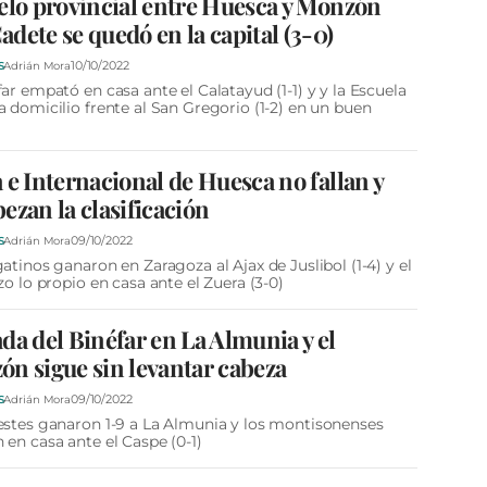
elo provincial entre Huesca y Monzón
dete se quedó en la capital (3-0)
10/10/2022
S
Adrián Mora
far empató en casa ante el Calatayud (1-1) y y la Escuela
a domicilio frente al San Gregorio (1-2) en un buen
 e Internacional de Huesca no fallan y
ezan la clasificación
09/10/2022
S
Adrián Mora
gatinos ganaron en Zaragoza al Ajax de Juslibol (1-4) y el
izo lo propio en casa ante el Zuera (3-0)
da del Binéfar en La Almunia y el
n sigue sin levantar cabeza
09/10/2022
S
Adrián Mora
estes ganaron 1-9 a La Almunia y los montisonenses
 en casa ante el Caspe (0-1)