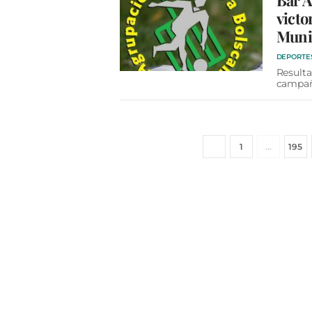
Bar Á
victo
Muni
DEPORTE
Resulta
campa
1
…
195