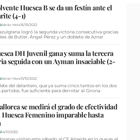
lvente Huesca B se da un festín ante el
ite (4-1)
16/10/2022
S
Adrián Mora
al azulgrana logró la segunda victoria consecutiva gracias
oles de Butler, Ángel Pérez y un doblete de Aznar
esca DH Juvenil gana y suma la tercera
ria seguida con un Ayman insaciable (2-
15/10/2022
S
Adrián Mora
ete del delantero, que ya suma cinco tantos en los dos
 partidos, fue suficiente para derrotar al Girona
llorca se medirá el grado de efectividad
n Huesca Femenino imparable hasta
a
14/10/2022
S
lgranas visitan este sábado al CE Algaida en lo que es el