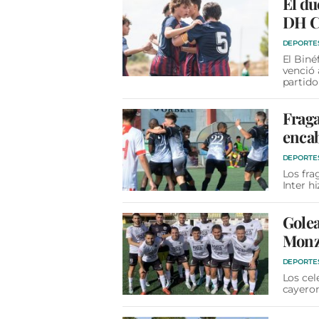
El du
DH Ca
DEPORTE
El Biné
venció 
partido
Fraga
encab
DEPORTE
Los fra
Inter h
Golea
Monzó
DEPORTE
Los cel
cayeron