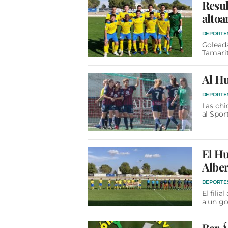
Resul
altoa
DEPORTE
Goleada
Tamarit
Al Hu
DEPORTE
Las chi
al Spor
El Hu
Alber
DEPORTE
El fili
a un go