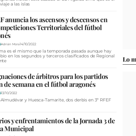
iaje a las islas
F anuncia los ascensos y descensos en
ompeticiones Territoriales del fútbol
onés
14/10/2022
S
Adrián Mora
ema es el mismo que la temporada pasada aunque hay
io en los segundos y terceros clasificados de Regional
Lo m
nte
naciones de árbitros para los partidos
in de semana en el fútbol aragonés
13/10/2022
S
Almudévar y Huesca-Tamarite, dos derbis en 3ª RFEF
ios y enfrentamientos de la Jornada 3 de
ga Municipal