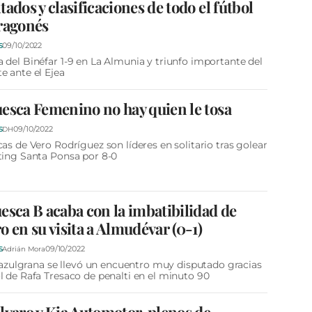
tados y clasificaciones de todo el fútbol
ragonés
09/10/2022
S
 del Binéfar 1-9 en La Almunia y triunfo importante del
e ante el Ejea
esca Femenino no hay quien le tosa
09/10/2022
S
DH
cas de Vero Rodríguez son líderes en solitario tras golear
ting Santa Ponsa por 8-0
esca B acaba con la imbatibilidad de
o en su visita a Almudévar (0-1)
09/10/2022
S
Adrián Mora
al azulgrana se llevó un encuentro muy disputado gracias
l de Rafa Tresaco de penalti en el minuto 90