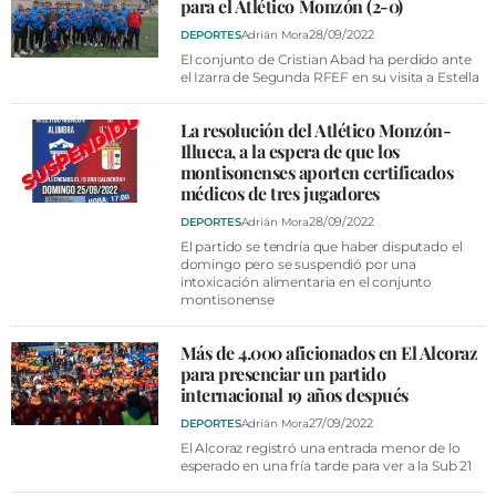
para el Atlético Monzón (2-0)
28/09/2022
DEPORTES
Adrián Mora
El conjunto de Cristian Abad ha perdido ante
el Izarra de Segunda RFEF en su visita a Estella
La resolución del Atlético Monzón-
Illueca, a la espera de que los
montisonenses aporten certificados
médicos de tres jugadores
28/09/2022
DEPORTES
Adrián Mora
El partido se tendría que haber disputado el
domingo pero se suspendió por una
intoxicación alimentaria en el conjunto
montisonense
Más de 4.000 aficionados en El Alcoraz
para presenciar un partido
internacional 19 años después
27/09/2022
DEPORTES
Adrián Mora
El Alcoraz registró una entrada menor de lo
esperado en una fría tarde para ver a la Sub 21