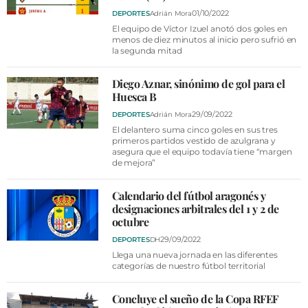
01/10/2022
DEPORTES
Adrián Mora
El equipo de Víctor Izuel anotó dos goles en
menos de diez minutos al inicio pero sufrió en
la segunda mitad
Diego Aznar, sinónimo de gol para el
Huesca B
29/09/2022
DEPORTES
Adrián Mora
El delantero suma cinco goles en sus tres
primeros partidos vestido de azulgrana y
asegura que el equipo todavía tiene “margen
de mejora”
Calendario del fútbol aragonés y
designaciones arbitrales del 1 y 2 de
octubre
29/09/2022
DEPORTES
DH
Llega una nueva jornada en las diferentes
categorías de nuestro fútbol territorial
Concluye el sueño de la Copa RFEF