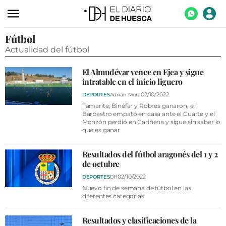
Fútbol
ACTUALIDAD
Actualidad del fútbol
ECONOMÍA
El Almudévar vence en Ejea y sigue
TECNOLOGÍA
intratable en el inicio liguero
TURISMO
02/10/2022
DEPORTES
Adrián Mora
Tamarite, Binéfar y Robres ganaron, el
AGROALIMENTACIÓN
Barbastro empató en casa ante el Cuarte y el
Monzón perdió en Cariñena y sigue sin saber lo
que es ganar
DEPORTES
CULTURA
Resultados del fútbol aragonés del 1 y 2
de octubre
SOCIEDAD
02/10/2022
DEPORTES
DH
Nuevo fin de semana de fútbol en las
OPINIÓN
diferentes categorías
GALERÍAS
Resultados y clasificaciones de la