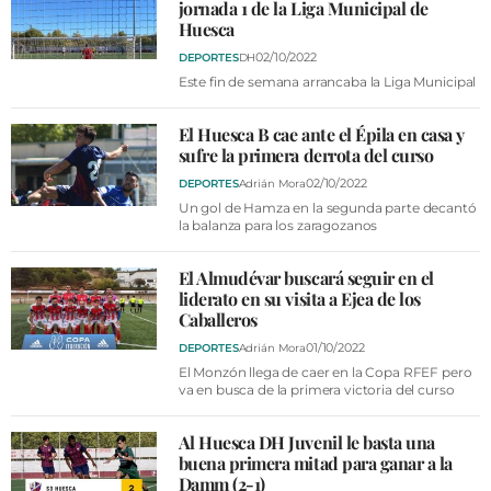
VÍDEOS
jornada 1 de la Liga Municipal de
Huesca
CONTACTAR
02/10/2022
DEPORTES
DH
FIESTAS EN EL ALTO ARAGÓN
Este fin de semana arrancaba la Liga Municipal
FIESTAS DE SAN LORENZO
El Huesca B cae ante el Épila en casa y
sufre la primera derrota del curso
AGENDA
02/10/2022
DEPORTES
Adrián Mora
CARTELERA
Un gol de Hamza en la segunda parte decantó
la balanza para los zaragozanos
FARMACIAS
El Almudévar buscará seguir en el
HORÓSCOPO
liderato en su visita a Ejea de los
Caballeros
ESQUELAS
01/10/2022
DEPORTES
Adrián Mora
El Monzón llega de caer en la Copa RFEF pero
CLUB DEL AMIGO MILITANTE
va en busca de la primera victoria del curso
INICIAR SESIÓN
Al Huesca DH Juvenil le basta una
buena primera mitad para ganar a la
Damm (2-1)