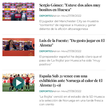
Sergio Gómez: "Estuve dos años muy
bonitos en Huesca"
27/09/2022
DEPORTES
Adrián Mora
El jugador del Manchester City se muestra
"contento" de regresar a Huesca y ganar
delante de la afición altoaragonesa
Luis de la Fuente: "Da gusto jugar en El
Alcoraz"
27/09/2022
DEPORTES
Adrián Mora
El preparador español ha dejado claro que el
paso de 'La Rojita' por Huesca ha sido "muy
positivo"
España Sub 21 vence con una
exhibición ante Noruega al calor de El
Alcoraz (3-0)
27/09/2022
DEPORTES
Adrián Mora
‘La Rojita’ venció en el estadio de la SD Huesca
a la selección de Noruega en una tarde fresca
con viento