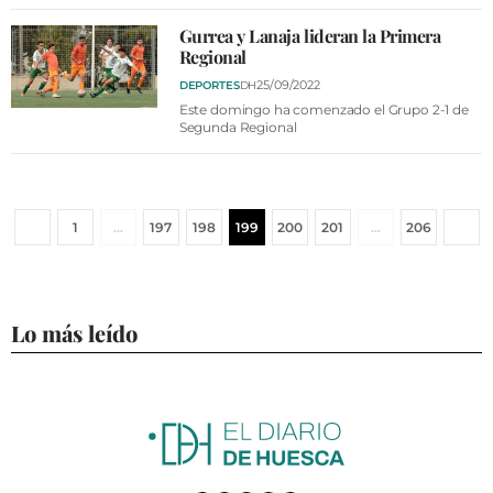
Gurrea y Lanaja lideran la Primera
Regional
25/09/2022
DEPORTES
DH
Este domingo ha comenzado el Grupo 2-1 de
Segunda Regional
1
…
197
198
199
200
201
…
206
Lo más leído