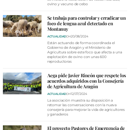
VÍDEOS
ovino y vacuno de cebo
CONTACTAR
Se trabaja para controlar y erradicar un
FIESTAS EN EL ALTO ARAGÓN
foco de lengua azul detectado en
Montanuy
FIESTAS DE SAN LORENZO
20/08/2024
ACTUALIDAD
DH
AGENDA
Están actuando de forma coordinada el
Gobierno de Aragón y el Ministerio de
Agricultura sobre este foco que afecta a una
CARTELERA
explotación de ovino con unas 600
reproductoras
FARMACIAS
Aega pide Javier Rincón que respete los
HORÓSCOPO
acuerdos adquiridos con la Consejería
de Agricultura de Aragón
ESQUELAS
12/07/2024
ACTUALIDAD
DH
La asociación muestra su disposición a
CLUB DEL AMIGO MILITANTE
retomar las conversaciones con la nueva
consejería para mejorar la vida de agricultores
y ganaderos
INICIAR SESIÓN
El proyecto Pastores de Emergencia de