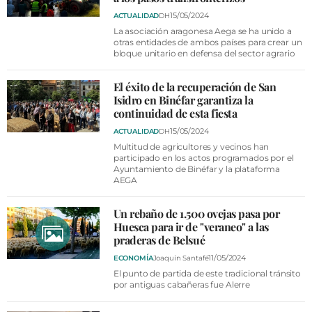
15/05/2024
ACTUALIDAD
DH
La asociación aragonesa Aega se ha unido a
otras entidades de ambos países para crear un
bloque unitario en defensa del sector agrario
El éxito de la recuperación de San
Isidro en Binéfar garantiza la
continuidad de esta fiesta
15/05/2024
ACTUALIDAD
DH
Multitud de agricultores y vecinos han
participado en los actos programados por el
Ayuntamiento de Binéfar y la plataforma
AEGA
Un rebaño de 1.500 ovejas pasa por
Huesca para ir de "veraneo" a las
praderas de Belsué
11/05/2024
ECONOMÍA
Joaquín Santafé
El punto de partida de este tradicional tránsito
por antiguas cabañeras fue Alerre