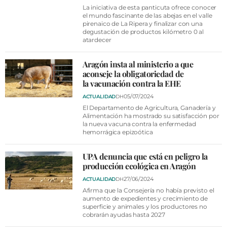
La iniciativa de esta panticuta ofrece conocer
el mundo fascinante de las abejas en el valle
pirenaico de La Ripera y finalizar con una
degustación de productos kilómetro 0 al
atardecer
Aragón insta al ministerio a que
aconseje la obligatoriedad de
la vacunación contra la EHE
05/07/2024
ACTUALIDAD
DH
El Departamento de Agricultura, Ganadería y
Alimentación ha mostrado su satisfacción por
la nueva vacuna contra la enfermedad
hemorrágica epizoótica
UPA denuncia que está en peligro la
producción ecológica en Aragón
27/06/2024
ACTUALIDAD
DH
Afirma que la Consejería no había previsto el
aumento de expedientes y crecimiento de
superficie y animales y los productores no
cobrarán ayudas hasta 2027