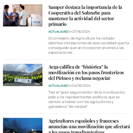
Samper destaca la importancia de la
Cooperativa del Sobrarbe para
mantener la actividad del sector
primario
27/06/2024
ACTUALIDAD
DH
El consejero de Agricultura ha visitado
distintas instalaciones de esta sociedad que ha
conseguido que se incorporen jóvenes a las
explotaciones
Aega califica de “histórica” la
movilización en los pasos fronterizos
del Pirineo y reclama negociar
04/06/2024
ACTUALIDAD
DH
Tras el "gran seguimiento" de la movilización,
pide a los representantes políticos que se
sienten a hablar con los agricultores y
ganaderos "de verdad"
Agricultores españoles y franceses
anuncian una movilización que afectará
a los pasos transfronterizos