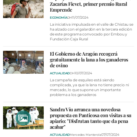
Zacarías Fievet, primer premio Rural
Emprende
11/07/2024
ECONOMÍA
DH
La iniciativa impulsada en el valle de Chistau se
ha alzado con el galardón en la tercera edición
de este programa convocado por Embou y
Fundación Caja Rural
El Gobierno de Aragón recogerá
gratuitamente la lana a los ganaderos
de ovino
10/07/2024
ACTUALIDAD
DH
La campaña de esquileo está siendo
complicada, ya que la lana no tiene precio ni
mercado, lo que supone un importante
problema a los ganaderos
Sandra Víu arranca una novedosa
propuesta en Panticosa con visitas a su
apiario: "Disfrutan tanto que da pena
acabar"
07/07/2024
ACTUALIDAD
Mercedes Manterola