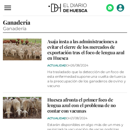
Ganadería
ACTUALIDAD
Ganadería
ECONOMÍA
Asaja insta a las administraciones a
TECNOLOGÍA
evitar el cierre de los mercados de
exportación tras el foco de lengua azul
TURISMO
en Huesca
AGROALIMENTACIÓN
26/08/2024
ACTUALIDAD
DH
Ha trasladado que la detección de un foco de
DEPORTES
esta enfermedad supone una vuelta de tuerca
a la preocupación de los ganaderos de ovino y
vacuno
CULTURA
SOCIEDAD
Huesca afronta el primer foco de
lengua azul con el problema de no
OPINIÓN
contar con vacunas
21/08/2024
ACTUALIDAD
DH
GALERÍAS
Estarán disponibles en algo más de un mes y
se iniciará la vacunación de vacas nodrizas,