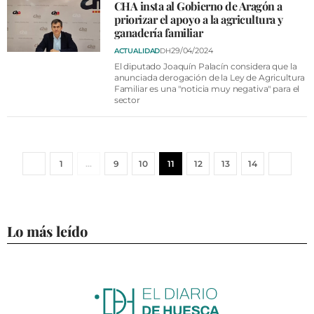
CHA insta al Gobierno de Aragón a
priorizar el apoyo a la agricultura y
ganadería familiar
29/04/2024
ACTUALIDAD
DH
El diputado Joaquín Palacín considera que la
anunciada derogación de la Ley de Agricultura
Familiar es una "noticia muy negativa" para el
sector
1
…
9
10
11
12
13
14
Lo más leído