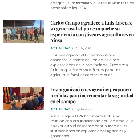
de agricultura familiar y que resuelva la falta de
personal en las OCA
Carlos Campo agradece a Luis Lascorz
su generosidad por compartir su
experiencia con jóvenes agricultores en
Aínsa
19/02/2025
ACTUALIDAD
DH
El subdelegado del Gobierno visita al
ganadero, al frente de una de las cinco
explotaciones de la provincia del Programa
Cultiva, que "siembra el futuro para una
agricultura familiar comprometida"
Las organizaciones agrarias proponen
medidas para incrementar la seguridad
en el campo
12/02/2025
ACTUALIDAD
DH
Asaja, Uaga y UPA han mantenido una
reunión con el subdelegado del Gobierno, que
ha expuesto el descenso continuado de las
sustracciones en explotaciones agrícolas y
ganaderas