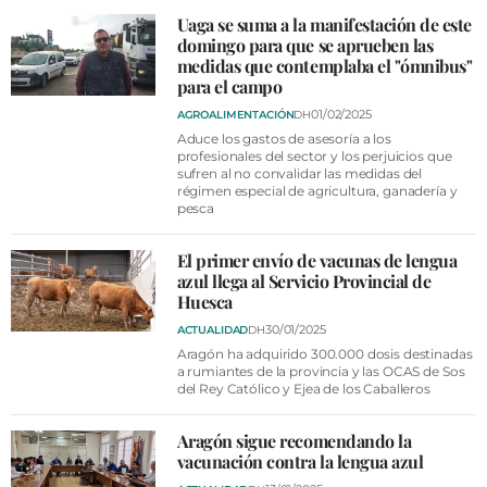
Uaga se suma a la manifestación de este
domingo para que se aprueben las
medidas que contemplaba el "ómnibus"
para el campo
01/02/2025
AGROALIMENTACIÓN
DH
Aduce los gastos de asesoría a los
profesionales del sector y los perjuicios que
sufren al no convalidar las medidas del
régimen especial de agricultura, ganadería y
pesca
El primer envío de vacunas de lengua
azul llega al Servicio Provincial de
Huesca
30/01/2025
ACTUALIDAD
DH
Aragón ha adquirido 300.000 dosis destinadas
a rumiantes de la provincia y las OCAS de Sos
del Rey Católico y Ejea de los Caballeros
Aragón sigue recomendando la
vacunación contra la lengua azul