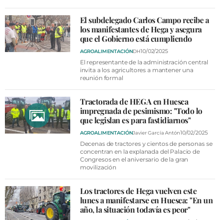
El subdelegado Carlos Campo recibe a
los manifestantes de Hega y asegura
que el Gobierno está cumpliendo
10/02/2025
AGROALIMENTACIÓN
DH
El representante de la administración central
invita a los agricultores a mantener una
reunión formal
Tractorada de HEGA en Huesca
impregnada de pesimismo: "Todo lo
que legislan es para fastidiarnos"
10/02/2025
AGROALIMENTACIÓN
Javier García Antón
Decenas de tractores y cientos de personas se
concentran en la explanada del Palacio de
Congresos en el aniversario de la gran
movilización
Los tractores de Hega vuelven este
lunes a manifestarse en Huesca: "En un
año, la situación todavía es peor"