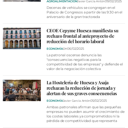
09/02/2025
AGROALIMENTACIÓN
Javier García Antón
Decenas de vehículos se congregan en el
Palacio de Congresos a partir de las 9:30 en el
aniversario de la gran tractorada
CEOE Cepyme Huesca manifiesta su
rechazo frontal al anteproyecto de
reducción del horario laboral
06/02/2025
ECONOMÍA
DH
La patronal oscense denuncia las
"consecuencias negativas para la
competitividad de las empresas" y defiende el
valor de la negociación colectiva
La Hostelería de Huesca y Asaja
rechazan la reducción de jornada y
alertan de sus graves consecuencias
05/02/2025
ECONOMÍA
Javier García Antón
Ambas patronales afirman que las pequeñas
empresas no pueden asumir el crecimiento de
los costes laborales ya comprometidos ni la
pérdida de competitividad que representa