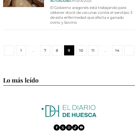
13/01/2025
ACTUALIDAD
DH
El Gobierno aragonés está trabajando para
obtener stock de vacunas contra el serotipo 3
de esta enfermedad que afecta a ganado
ovino y bovino
1
…
7
8
9
10
11
…
14
Lo más leído