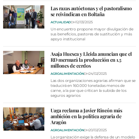
VÍDEOS
Las razas autóctonas y el pastoralismo
CONTACTAR
se reivindican en Boltaña
12/03/2025
ACTUALIDAD
DH
FIESTAS EN EL ALTO ARAGÓN
Un encuentro propone mayor divulgación de
sus beneficios, pastores de sustitución y más
FIESTAS DE SAN LORENZO
apoyo institucional
AGENDA
Asaja Huesca y Lleida anuncian que el
CARTELERA
RD mermará la producción en 1,5
millones de cerdos
FARMACIAS
24/02/2025
AGROALIMENTACIÓN
DH
HORÓSCOPO
Las dos organizaciones agrarias afirman que se
traducirá en 160.000 toneladas menos de
carne, a la par que critican la subida de los
ESQUELAS
seguros agrarios
CLUB DEL AMIGO MILITANTE
Uaga reclama a Javier Rincón más
ambición en la política agraria de
Aragón
INICIAR SESIÓN
20/02/2025
AGROALIMENTACIÓN
DH
La organización exige la defensa de un modelo