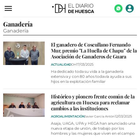
Ganadería
ACTUALIDAD
Ganadería
ECONOMÍA
El ganadero de Coscullano Fernando
TECNOLOGÍA
Mur, premio "La Huella de Chapu" de la
Asociación de Ganaderos de Guara
TURISMO
17/03/2025
ACTUALIDAD
DH
AGROALIMENTACIÓN
Ha dedicado toda su vida a la ganadería
extensiva y con 80 años todavía ayuda a sus
hijos en la explotación familiar
DEPORTES
CULTURA
Histórico y pionero frente común de la
agricultura en Huesca para reclamar
SOCIEDAD
cambios a las instituciones
12/03/2025
AGROALIMENTACIÓN
Javier García Antón
OPINIÓN
Asaja, UAGA, UPA y HEGA han anunciado una
GALERÍAS
nueva etapa de unión, de trabajo por los
hombres y las mujeres que viven en el campo