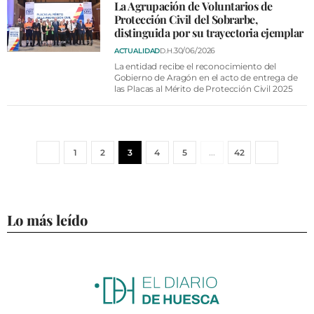
La Agrupación de Voluntarios de
Protección Civil del Sobrarbe,
distinguida por su trayectoria ejemplar
30/06/2026
ACTUALIDAD
D.H.
La entidad recibe el reconocimiento del
Gobierno de Aragón en el acto de entrega de
las Placas al Mérito de Protección Civil 2025
1
2
3
4
5
…
42
Lo más leído