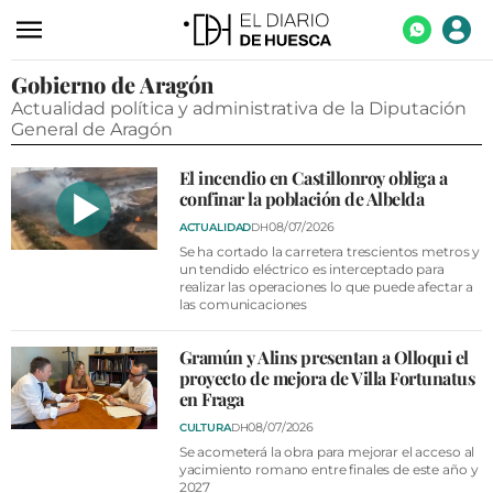
Gobierno de Aragón
ACTUALIDAD
Actualidad política y administrativa de la Diputación
ECONOMÍA
General de Aragón
TECNOLOGÍA
El incendio en Castillonroy obliga a
confinar la población de Albelda
TURISMO
08/07/2026
ACTUALIDAD
DH
AGROALIMENTACIÓN
Se ha cortado la carretera trescientos metros y
un tendido eléctrico es interceptado para
realizar las operaciones lo que puede afectar a
DEPORTES
las comunicaciones
CULTURA
Gramún y Alins presentan a Olloqui el
SOCIEDAD
proyecto de mejora de Villa Fortunatus
en Fraga
OPINIÓN
08/07/2026
CULTURA
DH
GALERÍAS
Se acometerá la obra para mejorar el acceso al
yacimiento romano entre finales de este año y
2027