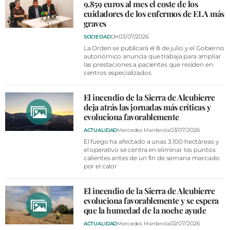
9.859 euros al mes el coste de los
cuidadores de los enfermos de ELA más
graves
03/07/2026
SOCIEDAD
DH
La Orden se publicará el 8 de julio y el Gobierno
autonómico anuncia que trabaja para ampliar
las prestaciones a pacientes que residen en
centros especializados
El incendio de la Sierra de Alcubierre
deja atrás las jornadas más críticas y
evoluciona favorablemente
03/07/2026
ACTUALIDAD
Mercedes Manterola
El fuego ha afectado a unas 3.100 hectáreas y
el operativo se centra en eliminar los puntos
calientes antes de un fin de semana marcado
por el calor
El incendio de la Sierra de Alcubierre
evoluciona favorablemente y se espera
que la humedad de la noche ayude
02/07/2026
ACTUALIDAD
Mercedes Manterola