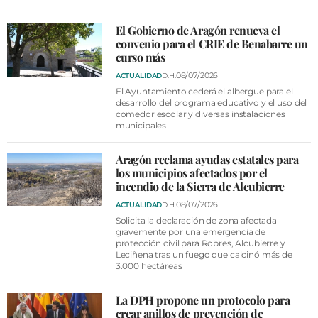
VÍDEOS
CONTACTAR
El Gobierno de Aragón renueva el
convenio para el CRIE de Benabarre un
FIESTAS EN EL ALTO ARAGÓN
curso más
08/07/2026
ACTUALIDAD
D.H.
FIESTAS DE SAN LORENZO
El Ayuntamiento cederá el albergue para el
desarrollo del programa educativo y el uso del
AGENDA
comedor escolar y diversas instalaciones
municipales
CARTELERA
FARMACIAS
Aragón reclama ayudas estatales para
los municipios afectados por el
HORÓSCOPO
incendio de la Sierra de Alcubierre
08/07/2026
ACTUALIDAD
D.H.
ESQUELAS
Solicita la declaración de zona afectada
gravemente por una emergencia de
protección civil para Robres, Alcubierre y
CLUB DEL AMIGO MILITANTE
Leciñena tras un fuego que calcinó más de
3.000 hectáreas
INICIAR SESIÓN
La DPH propone un protocolo para
crear anillos de prevención de