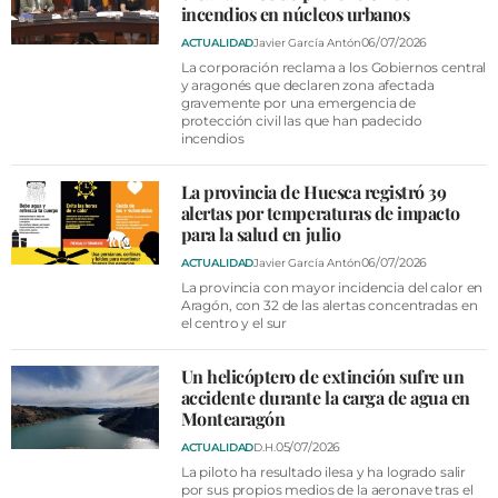
incendios en núcleos urbanos
06/07/2026
ACTUALIDAD
Javier García Antón
La corporación reclama a los Gobiernos central
y aragonés que declaren zona afectada
gravemente por una emergencia de
protección civil las que han padecido
incendios
La provincia de Huesca registró 39
alertas por temperaturas de impacto
para la salud en julio
06/07/2026
ACTUALIDAD
Javier García Antón
La provincia con mayor incidencia del calor en
Aragón, con 32 de las alertas concentradas en
el centro y el sur
Un helicóptero de extinción sufre un
accidente durante la carga de agua en
Montearagón
05/07/2026
ACTUALIDAD
D.H.
La piloto ha resultado ilesa y ha logrado salir
por sus propios medios de la aeronave tras el