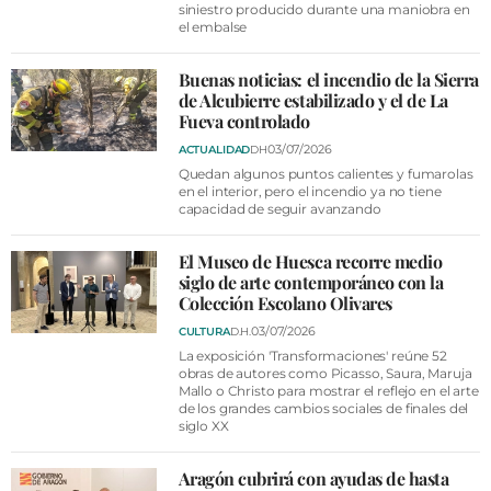
siniestro producido durante una maniobra en
el embalse
Buenas noticias: el incendio de la Sierra
de Alcubierre estabilizado y el de La
Fueva controlado
03/07/2026
ACTUALIDAD
DH
Quedan algunos puntos calientes y fumarolas
en el interior, pero el incendio ya no tiene
capacidad de seguir avanzando
El Museo de Huesca recorre medio
siglo de arte contemporáneo con la
Colección Escolano Olivares
03/07/2026
CULTURA
D.H.
La exposición 'Transformaciones' reúne 52
obras de autores como Picasso, Saura, Maruja
Mallo o Christo para mostrar el reflejo en el arte
de los grandes cambios sociales de finales del
siglo XX
Aragón cubrirá con ayudas de hasta