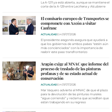
La A-1211 ya está abierta, aunque se mantiene el
corte de la A-129 entre Leciñena y Alcubierre
El comisario europeo de Transportes se
compromete con Azcón a visitar
Canfranc
01/07/2026
ACTUALIDAD
D.H.
El presidente aragonés asegura que ayudará a
que los gobiernos de ambos países "estén aún
más concienciados" con la importancia de
reabrir este paso transfronterizo
Aragón exige al MNAC que informe del
proceso de traslado de las pinturas
profanas y de su estado actual de
conservación
01/07/2026
ACTUALIDAD
D.H.
Mar Vaquero advierte al MNAC de que el plazo
para la devolución de las pinturas murales
“sigue corriendo” y reclama que acrediten que
están trabajando en su regreso