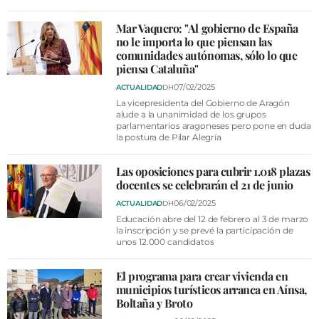
Mar Vaquero: "Al gobierno de España
no le importa lo que piensan las
comunidades autónomas, sólo lo que
piensa Cataluña"
07/02/2025
ACTUALIDAD
DH
La vicepresidenta del Gobierno de Aragón
alude a la unanimidad de los grupos
parlamentarios aragoneses pero pone en duda
la postura de Pilar Alegría
Las oposiciones para cubrir 1.018 plazas
docentes se celebrarán el 21 de junio
06/02/2025
ACTUALIDAD
DH
Educación abre del 12 de febrero al 3 de marzo
la inscripción y se prevé la participación de
unos 12.000 candidatos
El programa para crear vivienda en
municipios turísticos arranca en Aínsa,
Boltaña y Broto