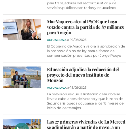
VÍDEOS
para trabajadores del sector turístico y de
servicios públicos sanitarios y educativos
CONTACTAR
Mar Vaquero afea al PSOE que haya
FIESTAS EN EL ALTO ARAGÓN
votado contra la partida de 87 millones
para Aragón
FIESTAS DE SAN LORENZO
19/02/2025
ACTUALIDAD
DH
AGENDA
El Gobierno de Aragón valora la aprobación de
la proposición no de ley para el fondo de
CARTELERA
compensación presentada por Jorge Pueyo
FARMACIAS
Educación adjudica la redacción del
proyecto del nuevo instituto de
HORÓSCOPO
Monzón
ESQUELAS
18/02/2025
ACTUALIDAD
DH
La previsión es que la licitación de la obra se
lleve a cabo antes del verano y que la zona de
CLUB DEL AMIGO MILITANTE
Secundaria pueda ocuparse a los 18 meses del
inicio de los trabajos
INICIAR SESIÓN
Las 27 primeras viviendas de La Merced
se adjudicarán a partir de mayo, a un