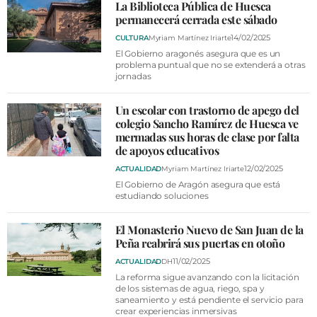
La Biblioteca Pública de Huesca
permanecerá cerrada este sábado
14/02/2025
CULTURA
Myriam Martínez Iriarte
El Gobierno aragonés asegura que es un
problema puntual que no se extenderá a otras
jornadas
Un escolar con trastorno de apego del
colegio Sancho Ramírez de Huesca ve
mermadas sus horas de clase por falta
de apoyos educativos
12/02/2025
ACTUALIDAD
Myriam Martínez Iriarte
El Gobierno de Aragón asegura que está
estudiando soluciones
El Monasterio Nuevo de San Juan de la
Peña reabrirá sus puertas en otoño
11/02/2025
ACTUALIDAD
DH
La reforma sigue avanzando con la licitación
de los sistemas de agua, riego, spa y
saneamiento y está pendiente el servicio para
crear experiencias inmersivas