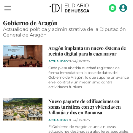
Gobierno de Aragón
ACTUALIDAD
Actualidad política y administrativa de la Diputación
ECONOMÍA
General de Aragón
TECNOLOGÍA
Aragón implanta un nuevo sistema de
recinto digital para la caza mayor
TURISMO
24/02/2025
ACTUALIDAD
DH
AGROALIMENTACIÓN
Cada pieza abatida quedará registrada de
forma inmediata en la base de datos del
Gobierno de Aragón, lo que supone un avance
DEPORTES
en el control y un mecanismo contra
actividades furtivas
CULTURA
SOCIEDAD
Nuevo paquete de edificaciones en
zonas turísticas con 23 viviendas en
OPINIÓN
Villanúa y dos en Bonansa
24/02/2025
ACTUALIDAD
DH
GALERÍAS
El Gobierno de Aragón anuncia nuevas
actuaciones destinadas a alquileres asequibles