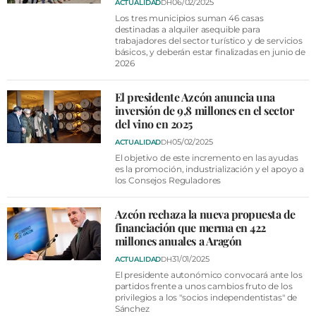
06/02/2025
ACTUALIDAD
DH
Los tres municipios suman 46 casas
destinadas a alquiler asequible para
trabajadores del sector turístico y de servicios
básicos, y deberán estar finalizadas en junio de
2026
El presidente Azcón anuncia una
inversión de 9,8 millones en el sector
del vino en 2025
05/02/2025
ACTUALIDAD
DH
El objetivo de este incremento en las ayudas
es la promoción, industrialización y el apoyo a
los Consejos Reguladores
Azcón rechaza la nueva propuesta de
financiación que merma en 422
millones anuales a Aragón
31/01/2025
ACTUALIDAD
DH
El presidente autonómico convocará ante los
partidos frente a unos cambios fruto de los
privilegios a los "socios independentistas" de
Sánchez