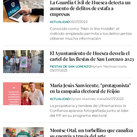
VÍDEOS
La Guardia Civil de Huesca detecta un
aumento de delitos de estafa a
CONTACTAR
empresas
05/07/2023
ACTUALIDAD
FIESTAS EN EL ALTO ARAGÓN
Conocido como "Man in the middle", el
método empleado permite a los delincuentes
FIESTAS DE SAN LORENZO
obtener mucha información
AGENDA
El Ayuntamiento de Huesca desvela el
CARTELERA
cartel de las fiestas de San Lorenzo 2023
FIESTAS DE SAN LORENZO
Myriam Martínez Iriarte
FARMACIAS
05/07/2023
HORÓSCOPO
María Jesús Sanvicente, "protagonista"
en la campaña electoral de Feijóo
ESQUELAS
04/07/2023
ACTUALIDAD
Myriam Martínez Iriarte
La propietaria y tendera de Ultramarinos la
CLUB DEL AMIGO MILITANTE
Confianza aparece fotografiada junto al líder
del PP en su programa electoral
INICIAR SESIÓN
Montse Otal, un torbellino que canaliza
su energía a través del arte