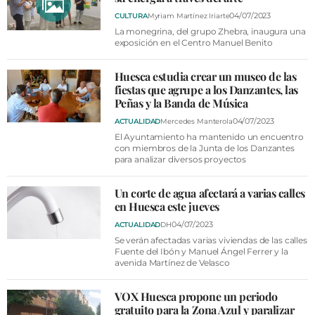
04/07/2023
CULTURA
Myriam Martínez Iriarte
La monegrina, del grupo Zhebra, inaugura una
exposición en el Centro Manuel Benito
Huesca estudia crear un museo de las
fiestas que agrupe a los Danzantes, las
Peñas y la Banda de Música
04/07/2023
ACTUALIDAD
Mercedes Manterola
El Ayuntamiento ha mantenido un encuentro
con miembros de la Junta de los Danzantes
para analizar diversos proyectos
Un corte de agua afectará a varias calles
en Huesca este jueves
04/07/2023
ACTUALIDAD
DH
Se verán afectadas varias viviendas de las calles
Fuente del Ibón y Manuel Ángel Ferrer y la
avenida Martínez de Velasco
VOX Huesca propone un periodo
gratuito para la Zona Azul y paralizar