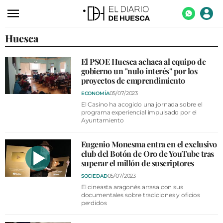
Huesca
ACTUALIDAD
ECONOMÍA
El PSOE Huesca achaca al equipo de
gobierno un "nulo interés" por los
TECNOLOGÍA
proyectos de emprendimiento
TURISMO
05/07/2023
ECONOMÍA
El Casino ha acogido una jornada sobre el
AGROALIMENTACIÓN
programa experiencial impulsado por el
Ayuntamiento
DEPORTES
Eugenio Monesma entra en el exclusivo
CULTURA
club del Botón de Oro de YouTube tras
superar el millón de suscriptores
SOCIEDAD
05/07/2023
SOCIEDAD
OPINIÓN
El cineasta aragonés arrasa con sus
documentales sobre tradiciones y oficios
perdidos
GALERÍAS