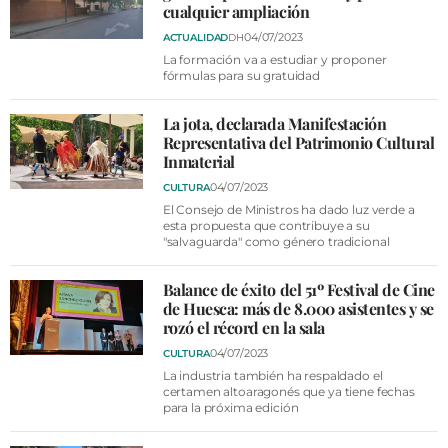
cualquier ampliación
04/07/2023
ACTUALIDAD
DH
La formación va a estudiar y proponer
fórmulas para su gratuidad
La jota, declarada Manifestación
Representativa del Patrimonio Cultural
Inmaterial
04/07/2023
CULTURA
El Consejo de Ministros ha dado luz verde a
esta propuesta que contribuye a su
"salvaguarda" como género tradicional
Balance de éxito del 51º Festival de Cine
de Huesca: más de 8.000 asistentes y se
rozó el récord en la sala
04/07/2023
CULTURA
La industria también ha respaldado el
certamen altoaragonés que ya tiene fechas
para la próxima edición