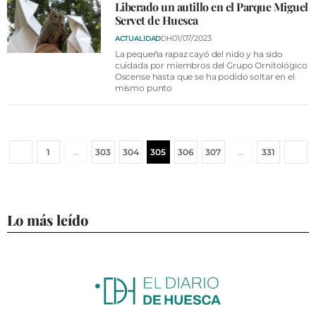
Liberado un autillo en el Parque Miguel
Servet de Huesca
01/07/2023
ACTUALIDAD
DH
La pequeña rapaz cayó del nido y ha sido
cuidada por miembros del Grupo Ornitológico
Oscense hasta que se ha podido soltar en el
mismo punto
1
…
303
304
305
306
307
…
331
Lo más leído