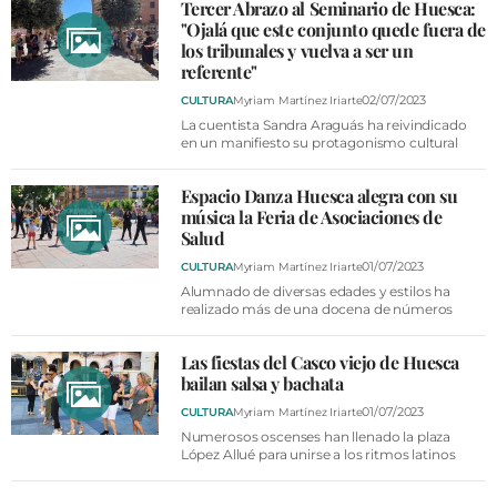
Tercer Abrazo al Seminario de Huesca:
"Ojalá que este conjunto quede fuera de
los tribunales y vuelva a ser un
referente"
02/07/2023
CULTURA
Myriam Martínez Iriarte
La cuentista Sandra Araguás ha reivindicado
en un manifiesto su protagonismo cultural
Espacio Danza Huesca alegra con su
música la Feria de Asociaciones de
Salud
01/07/2023
CULTURA
Myriam Martínez Iriarte
Alumnado de diversas edades y estilos ha
realizado más de una docena de números
Las fiestas del Casco viejo de Huesca
bailan salsa y bachata
01/07/2023
CULTURA
Myriam Martínez Iriarte
Numerosos oscenses han llenado la plaza
López Allué para unirse a los ritmos latinos