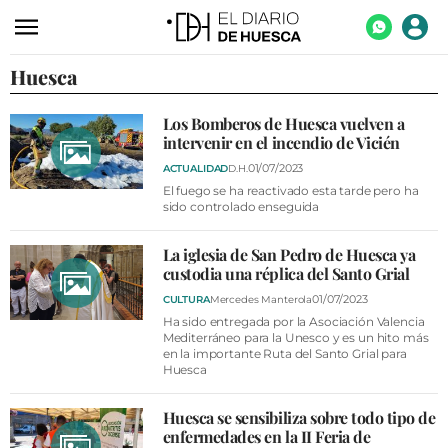
Huesca
ACTUALIDAD
ECONOMÍA
Los Bomberos de Huesca vuelven a
intervenir en el incendio de Vicién
TECNOLOGÍA
01/07/2023
ACTUALIDAD
D.H.
TURISMO
El fuego se ha reactivado esta tarde pero ha
sido controlado enseguida
AGROALIMENTACIÓN
La iglesia de San Pedro de Huesca ya
DEPORTES
custodia una réplica del Santo Grial
CULTURA
01/07/2023
CULTURA
Mercedes Manterola
Ha sido entregada por la Asociación Valencia
SOCIEDAD
Mediterráneo para la Unesco y es un hito más
en la importante Ruta del Santo Grial para
Huesca
OPINIÓN
GALERÍAS
Huesca se sensibiliza sobre todo tipo de
enfermedades en la II Feria de