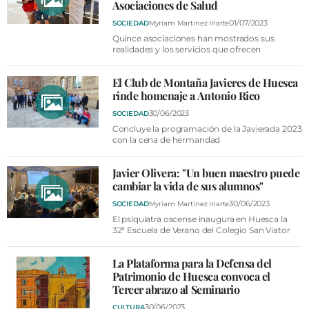
VÍDEOS
Asociaciones de Salud
01/07/2023
SOCIEDAD
Myriam Martínez Iriarte
CONTACTAR
Quince asociaciones han mostrados sus
realidades y los servicios que ofrecen
FIESTAS EN EL ALTO ARAGÓN
FIESTAS DE SAN LORENZO
El Club de Montaña Javieres de Huesca
rinde homenaje a Antonio Rico
AGENDA
30/06/2023
SOCIEDAD
CARTELERA
Concluye la programación de la Javierada 2023
con la cena de hermandad
FARMACIAS
Javier Olivera: "Un buen maestro puede
HORÓSCOPO
cambiar la vida de sus alumnos"
ESQUELAS
30/06/2023
SOCIEDAD
Myriam Martínez Iriarte
El psiquiatra oscense inaugura en Huesca la
32ª Escuela de Verano del Colegio San Viator
CLUB DEL AMIGO MILITANTE
La Plataforma para la Defensa del
Patrimonio de Huesca convoca el
INICIAR SESIÓN
Tercer abrazo al Seminario
30/06/2023
CULTURA