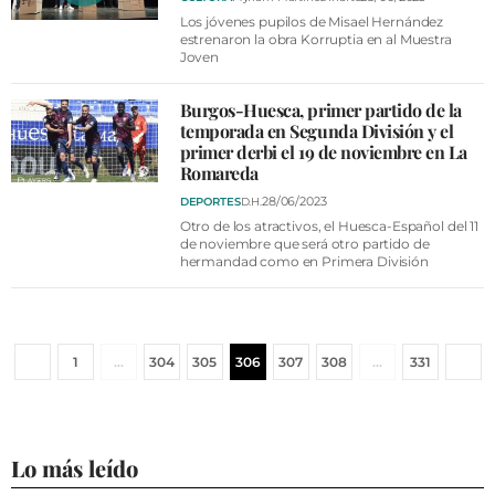
Los jóvenes pupilos de Misael Hernández
estrenaron la obra Korruptia en al Muestra
Joven
Burgos-Huesca, primer partido de la
temporada en Segunda División y el
primer derbi el 19 de noviembre en La
Romareda
28/06/2023
DEPORTES
D.H.
Otro de los atractivos, el Huesca-Español del 11
de noviembre que será otro partido de
hermandad como en Primera División
1
…
304
305
306
307
308
…
331
Lo más leído