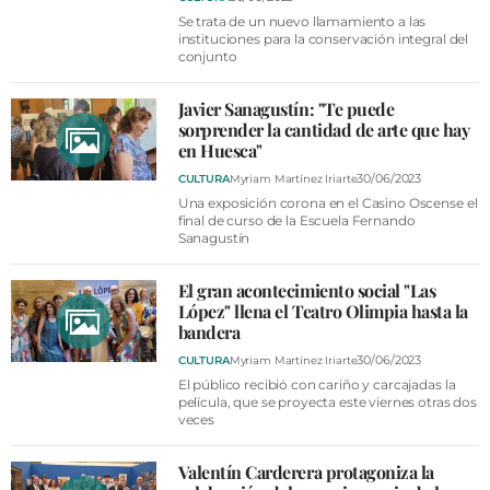
Se trata de un nuevo llamamiento a las
instituciones para la conservación integral del
conjunto
Javier Sanagustín: "Te puede
sorprender la cantidad de arte que hay
en Huesca"
30/06/2023
CULTURA
Myriam Martínez Iriarte
Una exposición corona en el Casino Oscense el
final de curso de la Escuela Fernando
Sanagustín
El gran acontecimiento social "Las
López" llena el Teatro Olimpia hasta la
bandera
30/06/2023
CULTURA
Myriam Martínez Iriarte
El público recibió con cariño y carcajadas la
película, que se proyecta este viernes otras dos
veces
Valentín Carderera protagoniza la