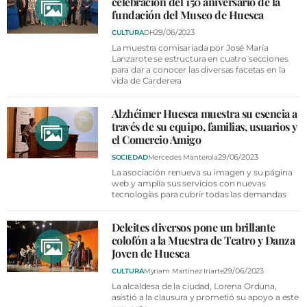
celebración del 150 aniversario de la
fundación del Museo de Huesca
29/06/2023
CULTURA
DH
La muestra comisariada por José María
Lanzarote se estructura en cuatro secciones
para dar a conocer las diversas facetas en la
vida de Carderera
Alzhéimer Huesca muestra su esencia a
través de su equipo, familias, usuarios y
el Comercio Amigo
29/06/2023
SOCIEDAD
Mercedes Manterola
La asociación renueva su imagen y su página
web y amplía sus servicios con nuevas
tecnologías para cubrir todas las demandas
Deleites diversos pone un brillante
colofón a la Muestra de Teatro y Danza
Joven de Huesca
29/06/2023
CULTURA
Myriam Martínez Iriarte
La alcaldesa de la ciudad, Lorena Orduna,
asistió a la clausura y prometió su apoyo a este