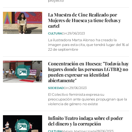
proyecto
La Muestra de Cine Realizado por
Mujeres de Huesca ya tiene fechas y
cartel
29/06/2023
CULTURA
D.H.
La ilustradora Marta Alonso ha creado la
imagen para esta cita, que tendrá lugar del 16 al
22 de septiembre
Concentración en Huesca: "Todavía hay
lugares donde las personas LGTBIQ no
pueden expresar su identidad
abiertamente"
29/06/2023
SOCIEDAD
D.H.
El Colectivo feminista expresa su
preocupación ante quienes propugnan que la
violencia de género no existe
Infinito Teatro indaga sobre el poder
del dinero y la corrupción
28/06/2023
CULTURA
Myriam Martínez Iriarte