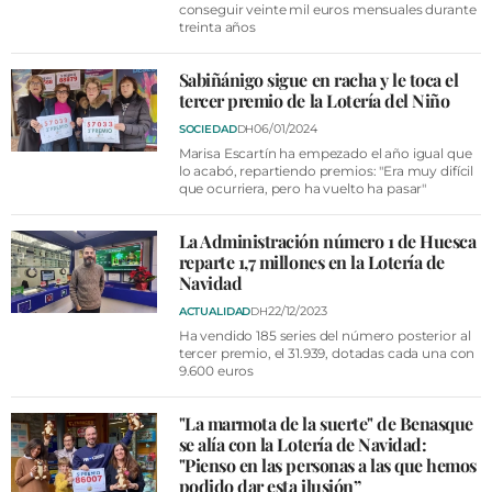
conseguir veinte mil euros mensuales durante
treinta años
Sabiñánigo sigue en racha y le toca el
tercer premio de la Lotería del Niño
06/01/2024
SOCIEDAD
DH
Marisa Escartín ha empezado el año igual que
lo acabó, repartiendo premios: "Era muy difícil
que ocurriera, pero ha vuelto ha pasar"
La Administración número 1 de Huesca
reparte 1,7 millones en la Lotería de
Navidad
22/12/2023
ACTUALIDAD
DH
Ha vendido 185 series del número posterior al
tercer premio, el 31.939, dotadas cada una con
9.600 euros
"La marmota de la suerte" de Benasque
se alía con la Lotería de Navidad:
"Pienso en las personas a las que hemos
podido dar esta ilusión”