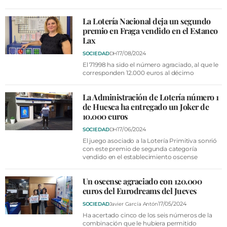
La Lotería Nacional deja un segundo
premio en Fraga vendido en el Estanco
Lax
17/08/2024
SOCIEDAD
DH
El 71998 ha sido el número agraciado, al que le
corresponden 12.000 euros al décimo
La Administración de Lotería número 1
de Huesca ha entregado un Joker de
10.000 euros
17/06/2024
SOCIEDAD
DH
El juego asociado a la Lotería Primitiva sonrió
con este premio de segunda categoría
vendido en el establecimiento oscense
Un oscense agraciado con 120.000
euros del Eurodreams del Jueves
17/05/2024
SOCIEDAD
Javier García Antón
Ha acertado cinco de los seis números de la
combinación que le hubiera permitido