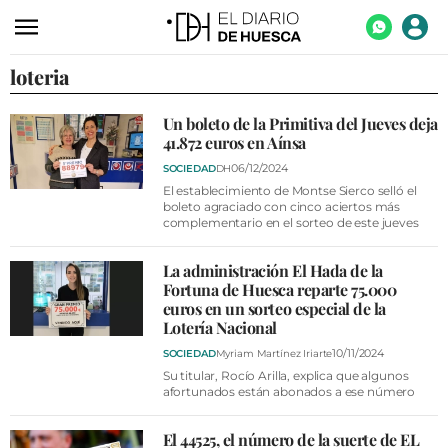
loteria
ACTUALIDAD
ECONOMÍA
Un boleto de la Primitiva del Jueves deja
41.872 euros en Aínsa
TECNOLOGÍA
06/12/2024
SOCIEDAD
DH
TURISMO
El establecimiento de Montse Sierco selló el
boleto agraciado con cinco aciertos más
complementario en el sorteo de este jueves
AGROALIMENTACIÓN
DEPORTES
La administración El Hada de la
Fortuna de Huesca reparte 75.000
CULTURA
euros en un sorteo especial de la
Lotería Nacional
SOCIEDAD
10/11/2024
SOCIEDAD
Myriam Martínez Iriarte
OPINIÓN
Su titular, Rocío Arilla, explica que algunos
afortunados están abonados a ese número
GALERÍAS
El 44525, el número de la suerte de EL