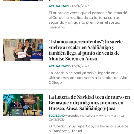
22/12/2023
ACTUALIDAD
DH
El punto de venta que el pasado año repartió
el Gordo ha revalidado su fortuna con un
segundo y un quinto premio en el sorteo
navideño
"Estamos supercontentos"; la suerte
vuelve a recalar en Sabiñánigo y
también llega al punto de venta de
Montse Sierco en Aínsa
22/12/2023
ACTUALIDAD
DH
La lotería Nacional ya había llegado en el
último mes por dos veces a la capital del Alto
Gállego
La Lotería de Navidad toca de nuevo en
Benasque y deja algunos premios en
Huesca, Aínsa, Sabiñánigo y Jaca
SOCIEDAD
Mercedes Manterola y Myriam Martínez
22/12/2023
El "Gordo", muy repartido, ha llevado la suerte
a Zaragoza y Teruel