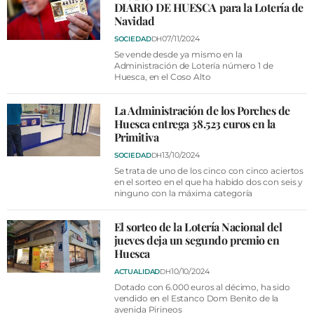
VÍDEOS
DIARIO DE HUESCA para la Lotería de
Navidad
CONTACTAR
07/11/2024
SOCIEDAD
DH
FIESTAS EN EL ALTO ARAGÓN
Se vende desde ya mismo en la
Administración de Lotería número 1 de
Huesca, en el Coso Alto
FIESTAS DE SAN LORENZO
AGENDA
La Administración de los Porches de
Huesca entrega 38.523 euros en la
CARTELERA
Primitiva
FARMACIAS
13/10/2024
SOCIEDAD
DH
Se trata de uno de los cinco con cinco aciertos
HORÓSCOPO
en el sorteo en el que ha habido dos con seis y
ninguno con la máxima categoría
ESQUELAS
El sorteo de la Lotería Nacional del
jueves deja un segundo premio en
CLUB DEL AMIGO MILITANTE
Huesca
10/10/2024
ACTUALIDAD
DH
INICIAR SESIÓN
Dotado con 6.000 euros al décimo, ha sido
vendido en el Estanco Dom Benito de la
avenida Pirineos