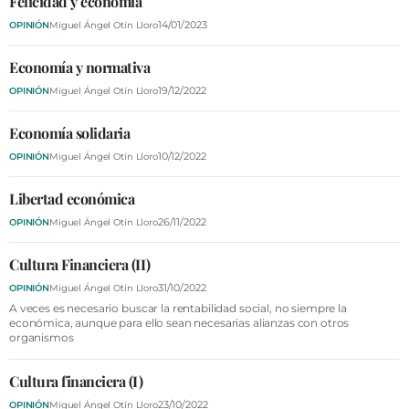
Felicidad y economía
VÍDEOS
14/01/2023
OPINIÓN
Miguel Ángel Otín Lloro
CONTACTAR
Economía y normativa
FIESTAS EN EL ALTO ARAGÓN
19/12/2022
OPINIÓN
Miguel Ángel Otín Lloro
FIESTAS DE SAN LORENZO
Economía solidaria
AGENDA
10/12/2022
OPINIÓN
Miguel Ángel Otín Lloro
CARTELERA
Libertad económica
FARMACIAS
26/11/2022
OPINIÓN
Miguel Ángel Otín Lloro
HORÓSCOPO
Cultura Financiera (II)
ESQUELAS
31/10/2022
OPINIÓN
Miguel Ángel Otín Lloro
A veces es necesario buscar la rentabilidad social, no siempre la
CLUB DEL AMIGO MILITANTE
económica, aunque para ello sean necesarias alianzas con otros
organismos
INICIAR SESIÓN
Cultura financiera (I)
23/10/2022
OPINIÓN
Miguel Ángel Otín Lloro