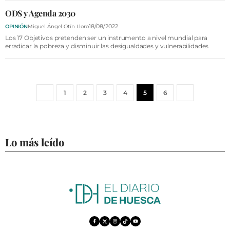
ODS y Agenda 2030
18/08/2022
OPINIÓN
Miguel Ángel Otín Lloro
Los 17 Objetivos pretenden ser un instrumento a nivel mundial para
erradicar la pobreza y disminuir las desigualdades y vulnerabilidades
1
2
3
4
5
6
Lo más leído