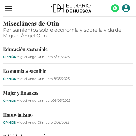
Misceláneas de Otín
ACTUALIDAD
Pensamientos sobre economía y sobre la vida de
ECONOMÍA
Miguel Ángel Otín
TECNOLOGÍA
Educación sostenible
TURISMO
13/04/2023
OPINIÓN
Miguel Ángel Otín Lloro
AGROALIMENTACIÓN
Economía sostenible
18/03/2023
OPINIÓN
Miguel Ángel Otín Lloro
DEPORTES
CULTURA
Mujer y finanzas
08/03/2023
OPINIÓN
Miguel Ángel Otín Lloro
SOCIEDAD
OPINIÓN
Happytalismo
12/02/2023
OPINIÓN
Miguel Ángel Otín Lloro
GALERÍAS