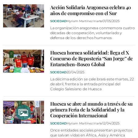
VÍDEOS
Acción Solidaria Aragonesa celebra 40
CONTACTAR
años de compromiso con el Sur
01/05/2025
SOCIEDAD
Myriam Martínez Iriarte
FIESTAS EN EL ALTO ARAGÓN
La organización aragonesa conmemora cuatro
décadas de cooperación, voluntariado y
FIESTAS DE SAN LORENZO
defensa de los derechos humanos
AGENDA
Huesca hornea solidaridad: llega el X
CARTELERA
Concurso de Repostería “San Jorge” de
Entarachen-Bosco Global
FARMACIAS
20/04/2025
SOCIEDAD
La décima edición se cele brará este martes, 22
HORÓSCOPO
de abril, frente a la entrada principal del
Colegio Salesiano de Huesca
ESQUELAS
Huesca se abre al mundo a través de su
CLUB DEL AMIGO MILITANTE
primera Feria de la Solidaridad y la
Cooperación Internacional
INICIAR SESIÓN
12/04/2025
SOCIEDAD
Myriam Martínez Iriarte
Once entidades sociales presentan proyectos
que salvan vidas en África, Asia y América