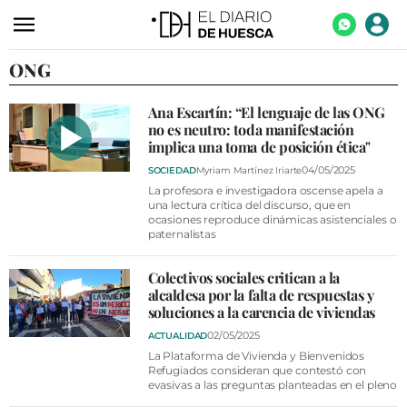
ONG
ACTUALIDAD
ECONOMÍA
Ana Escartín: “El lenguaje de las ONG
no es neutro: toda manifestación
TECNOLOGÍA
implica una toma de posición ética"
TURISMO
04/05/2025
SOCIEDAD
Myriam Martínez Iriarte
La profesora e investigadora oscense apela a
AGROALIMENTACIÓN
una lectura crítica del discurso, que en
ocasiones reproduce dinámicas asistenciales o
paternalistas
DEPORTES
CULTURA
Colectivos sociales critican a la
alcaldesa por la falta de respuestas y
SOCIEDAD
soluciones a la carencia de viviendas
02/05/2025
ACTUALIDAD
OPINIÓN
La Plataforma de Vivienda y Bienvenidos
Refugiados consideran que contestó con
GALERÍAS
evasivas a las preguntas planteadas en el pleno