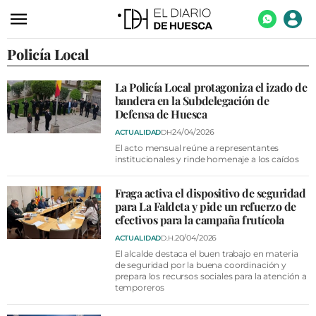
Policía Local
ACTUALIDAD
ECONOMÍA
La Policía Local protagoniza el izado de
bandera en la Subdelegación de
TECNOLOGÍA
Defensa de Huesca
TURISMO
24/04/2026
ACTUALIDAD
DH
El acto mensual reúne a representantes
AGROALIMENTACIÓN
institucionales y rinde homenaje a los caídos
DEPORTES
Fraga activa el dispositivo de seguridad
para La Faldeta y pide un refuerzo de
CULTURA
efectivos para la campaña frutícola
SOCIEDAD
20/04/2026
ACTUALIDAD
D.H.
El alcalde destaca el buen trabajo en materia
OPINIÓN
de seguridad por la buena coordinación y
prepara los recursos sociales para la atención a
temporeros
GALERÍAS