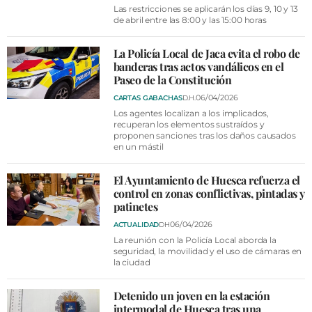
Las restricciones se aplicarán los días 9, 10 y 13
de abril entre las 8:00 y las 15:00 horas
La Policía Local de Jaca evita el robo de
banderas tras actos vandálicos en el
Paseo de la Constitución
06/04/2026
CARTAS GABACHAS
D.H.
Los agentes localizan a los implicados,
recuperan los elementos sustraídos y
proponen sanciones tras los daños causados
en un mástil
El Ayuntamiento de Huesca refuerza el
control en zonas conflictivas, pintadas y
patinetes
06/04/2026
ACTUALIDAD
DH
La reunión con la Policía Local aborda la
seguridad, la movilidad y el uso de cámaras en
la ciudad
Detenido un joven en la estación
intermodal de Huesca tras una