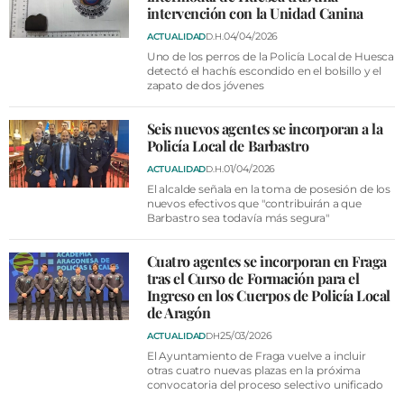
intervención con la Unidad Canina
04/04/2026
ACTUALIDAD
D.H.
Uno de los perros de la Policía Local de Huesca
detectó el hachís escondido en el bolsillo y el
zapato de dos jóvenes
Seis nuevos agentes se incorporan a la
Policía Local de Barbastro
01/04/2026
ACTUALIDAD
D.H.
El alcalde señala en la toma de posesión de los
nuevos efectivos que "contribuirán a que
Barbastro sea todavía más segura"
Cuatro agentes se incorporan en Fraga
tras el Curso de Formación para el
Ingreso en los Cuerpos de Policía Local
de Aragón
25/03/2026
ACTUALIDAD
DH
El Ayuntamiento de Fraga vuelve a incluir
otras cuatro nuevas plazas en la próxima
convocatoria del proceso selectivo unificado