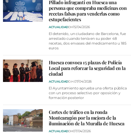
VÍDEOS
Pillado infraganti en Huesca una
persona que compraba medicinas con
CONTACTAR
recetas falsas para venderlas como
estupefacientes
FIESTAS EN EL ALTO ARAGÓN
15/04/2026
ACTUALIDAD
DH
FIESTAS DE SAN LORENZO
El detenido, un ciudadano de Barcelona, fue
arrestado cuando tenía en su poder 48
recetas, dos envases del medicamento u 185
AGENDA
euros
CARTELERA
Huesca convoca 15 plazas de Policía
FARMACIAS
Local para reforzar la seguridad en la
ciudad
HORÓSCOPO
07/04/2026
ACTUALIDAD
D.H.
El Ayuntamiento aprueba una oferta pública
ESQUELAS
con un proceso selectivo por oposición y
formación posterior
CLUB DEL AMIGO MILITANTE
Cortes de tráfico en la ronda
Montearagón por la mejora de la
INICIAR SESIÓN
iluminación de la Muralla de Huesca
07/04/2026
ACTUALIDAD
DH