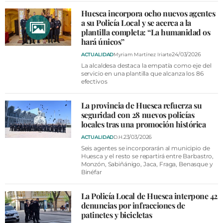
Huesca incorpora ocho nuevos agentes
a su Policía Local y se acerca a la
plantilla completa: “La humanidad os
hará únicos”
24/03/2026
ACTUALIDAD
Myriam Martínez Iriarte
La alcaldesa destaca la empatía como eje del
servicio en una plantilla que alcanza los 86
efectivos
La provincia de Huesca refuerza su
seguridad con 28 nuevos policías
locales tras una promoción histórica
23/03/2026
ACTUALIDAD
D.H.
Seis agentes se incorporarán al municipio de
Huesca y el resto se repartirá entre Barbastro,
Monzón, Sabiñánigo, Jaca, Fraga, Benasque y
Binéfar
La Policía Local de Huesca interpone 42
denuncias por infracciones de
patinetes y bicicletas