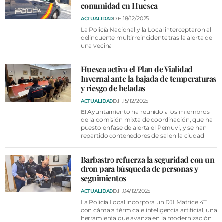
comunidad en Huesca
18/12/2025
ACTUALIDAD
D.H.
La Policía Nacional y la Local interceptaron al
delincuente multirreincidente tras la alerta de
una vecina
Huesca activa el Plan de Vialidad
Invernal ante la bajada de temperaturas
y riesgo de heladas
15/12/2025
ACTUALIDAD
D.H.
El Ayuntamiento ha reunido a los miembros
de la comisión mixta de coordinación, que ha
puesto en fase de alerta el Pemuvi, y se han
repartido contenedores de sal en la ciudad
Barbastro refuerza la seguridad con un
dron para búsqueda de personas y
seguimientos
04/12/2025
ACTUALIDAD
D.H.
La Policía Local incorpora un DJI Matrice 4T
con cámara térmica e inteligencia artificial, una
herramienta que avanza en la modernización