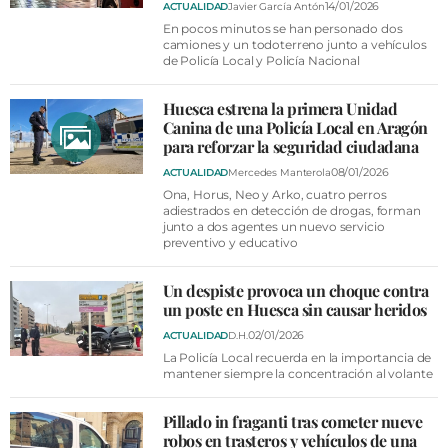
14/01/2026
ACTUALIDAD
Javier García Antón
En pocos minutos se han personado dos
camiones y un todoterreno junto a vehículos
de Policía Local y Policía Nacional
Huesca estrena la primera Unidad
Canina de una Policía Local en Aragón
para reforzar la seguridad ciudadana
08/01/2026
ACTUALIDAD
Mercedes Manterola
Ona, Horus, Neo y Arko, cuatro perros
adiestrados en detección de drogas, forman
junto a dos agentes un nuevo servicio
preventivo y educativo
Un despiste provoca un choque contra
un poste en Huesca sin causar heridos
02/01/2026
ACTUALIDAD
D.H.
La Policía Local recuerda en la importancia de
mantener siempre la concentración al volante
Pillado in fraganti tras cometer nueve
robos en trasteros y vehículos de una