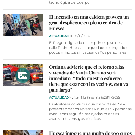
tecnológica del cuerpo
El incendio en una caldera provoca un
gran despliegue en pleno centro de
Huesca
03/12/2025
ACTUALIDAD
DH
El fuego, originado en un primer piso de la
calle Padre Huesca, ha quedado extinguido en
pocos minutos sin causar daños personales
Orduna advierte que el retorno a las
viviendas de Santa Clara no será
inmediato: “Todo nuestro esfuerzo
tiene que estar con los vecinos, esto va
para largo”
28/11/2025
ACTUALIDAD
Myriam Martínez Iriarte
La alcaldesa confirma que los portales 2 y 4
presentan daños severos y que las 97 personas
evacuadas seguirán realojadas mientras
avanzan los ensayos técnicos
Huesca impone una multa de 500 euros