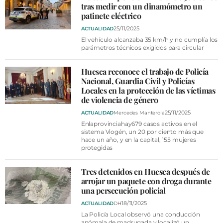
tras medir con un dinamómetro un
patinete eléctrico
25/11/2025
ACTUALIDAD
El vehículo alcanzaba 35 km/h y no cumplía los
parámetros técnicos exigidos para circular
Huesca reconoce el trabajo de Policía
Nacional, Guardia Civil y Policías
Locales en la protección de las víctimas
de violencia de género
25/11/2025
ACTUALIDAD
Mercedes Manterola
Enlaprovinciahay679 casos activos en el
sistema Viogén, un 20 por ciento más que
hace un año, y en la capital, 155 mujeres
protegidas
Tres detenidos en Huesca después de
arrojar un paquete con droga durante
una persecución policial
18/11/2025
ACTUALIDAD
DH
La Policía Local observó una conducción
anómala de madrugada y localizó un