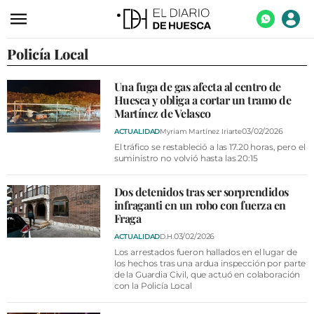
Policía Local
ACTUALIDAD
ECONOMÍA
Una fuga de gas afecta al centro de
Huesca y obliga a cortar un tramo de
TECNOLOGÍA
Martínez de Velasco
TURISMO
03/02/2026
ACTUALIDAD
Myriam Martínez Iriarte
El tráfico se restableció a las 17.20 horas, pero el
AGROALIMENTACIÓN
suministro no volvió hasta las 20:15
DEPORTES
Dos detenidos tras ser sorprendidos
infraganti en un robo con fuerza en
CULTURA
Fraga
SOCIEDAD
03/02/2026
ACTUALIDAD
D.H.
Los arrestados fueron hallados en el lugar de
OPINIÓN
los hechos tras una ardua inspección por parte
de la Guardia Civil, que actuó en colaboración
con la Policía Local
GALERÍAS