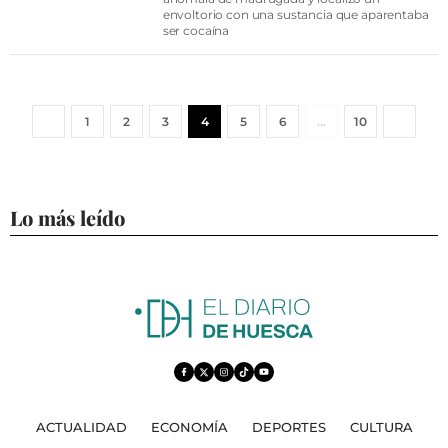
envoltorio con una sustancia que aparentaba
ser cocaína
1
2
3
4
5
6
…
10
Lo más leído
ACTUALIDAD
ECONOMÍA
DEPORTES
CULTURA