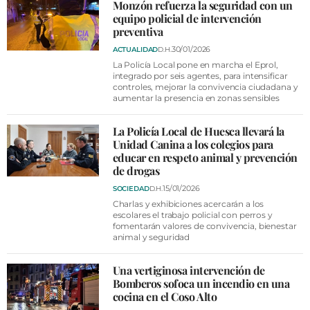
VÍDEOS
Monzón refuerza la seguridad con un
equipo policial de intervención
CONTACTAR
preventiva
30/01/2026
ACTUALIDAD
D.H.
FIESTAS EN EL ALTO ARAGÓN
La Policía Local pone en marcha el Eprol,
integrado por seis agentes, para intensificar
FIESTAS DE SAN LORENZO
controles, mejorar la convivencia ciudadana y
aumentar la presencia en zonas sensibles
AGENDA
CARTELERA
La Policía Local de Huesca llevará la
Unidad Canina a los colegios para
FARMACIAS
educar en respeto animal y prevención
de drogas
HORÓSCOPO
15/01/2026
SOCIEDAD
D.H.
Charlas y exhibiciones acercarán a los
ESQUELAS
escolares el trabajo policial con perros y
fomentarán valores de convivencia, bienestar
animal y seguridad
CLUB DEL AMIGO MILITANTE
Una vertiginosa intervención de
INICIAR SESIÓN
Bomberos sofoca un incendio en una
cocina en el Coso Alto