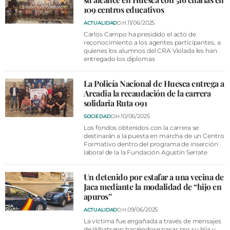
109 centros educativos
11/06/2025
ACTUALIDAD
D.H.
Carlos Campo ha presidido el acto de
reconocimiento a los agentes participantes, a
quienes los alumnos del CRA Violada les han
entregado los diplomas
La Policía Nacional de Huesca entrega a
Arcadia la recaudación de la carrera
solidaria Ruta 091
10/06/2025
SOCIEDAD
D.H.
Los fondos obtenidos con la carrera se
destinarán a la puesta en marcha de un Centro
Formativo dentro del programa de inserción
laboral de la la Fundación Agustín Serrate
Un detenido por estafar a una vecina de
Jaca mediante la modalidad de “hijo en
apuros”
09/06/2025
ACTUALIDAD
D.H.
La víctima fue engañada a través de mensajes
de Whatsapp haciéndose pasar por su hija y