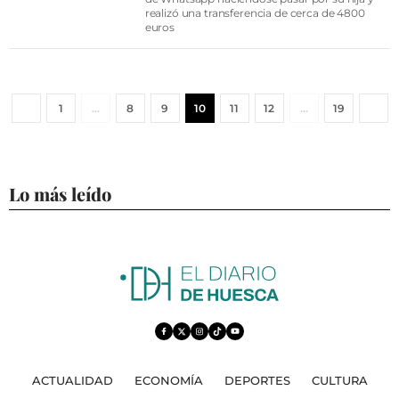
realizó una transferencia de cerca de 4800
euros
1
…
8
9
10
11
12
…
19
Lo más leído
ACTUALIDAD
ECONOMÍA
DEPORTES
CULTURA