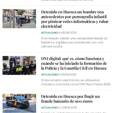
Detenido en Huesca un hombre con
antecedentes por pornografía infantil
por piratear redes informáticas y robar
electricidad
26/06/2025
ACTUALIDAD
DH
El arrestado instaló una red paralela desde un
trastero y vigilaba sus conexiones con una
cámara oculta
DNI digital: qué es, cómo funciona y
cuándo se ha iniciado la formación de
la Policía y la Guardia Civil en Huesca
25/06/2025
ACTUALIDAD
DH
El documento electrónico se utilizará en
móviles y convivirá con el DNI físico hasta 2026
Detenido en Huesca por fingir un
fraude bancario de 900 euros
23/06/2025
ACTUALIDAD
D.H.