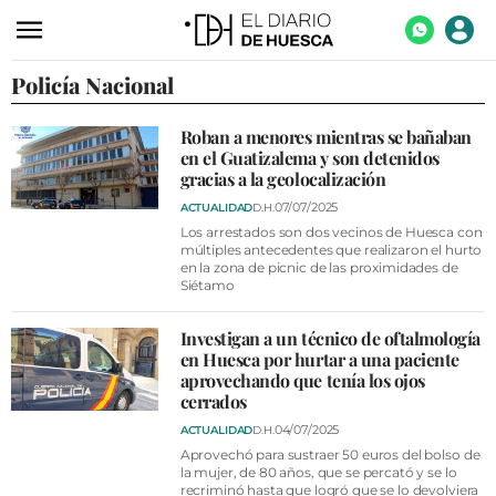
Policía Nacional
ACTUALIDAD
ECONOMÍA
Roban a menores mientras se bañaban
en el Guatizalema y son detenidos
TECNOLOGÍA
gracias a la geolocalización
TURISMO
07/07/2025
ACTUALIDAD
D.H.
Los arrestados son dos vecinos de Huesca con
AGROALIMENTACIÓN
múltiples antecedentes que realizaron el hurto
en la zona de picnic de las proximidades de
Siétamo
DEPORTES
CULTURA
Investigan a un técnico de oftalmología
en Huesca por hurtar a una paciente
SOCIEDAD
aprovechando que tenía los ojos
cerrados
OPINIÓN
04/07/2025
ACTUALIDAD
D.H.
GALERÍAS
Aprovechó para sustraer 50 euros del bolso de
la mujer, de 80 años, que se percató y se lo
recriminó hasta que logró que se lo devolviera