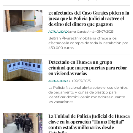
VÍDEOS
CONTACTAR
23 afectados del Caso Garajes piden a la
jueza que la Policía Judicial rastree el
FIESTAS EN EL ALTO ARAGÓN
destino del dinero que pagaron
03/07/2025
ACTUALIDAD
Javier García Antón
FIESTAS DE SAN LORENZO
Beltrán Álvarez Inmobiliaria ofrece a los
afectados la compra de toda la instalación por
AGENDA
450.000 euros
CARTELERA
Detectado en Huesca un grupo
FARMACIAS
criminal que marca puertas para robar
en viviendas vacías
HORÓSCOPO
02/07/2025
ACTUALIDAD
D.H.
La Policía Nacional alerta sobre el uso de hilos
ESQUELAS
de pegamento y cuñas de plástico para
identificar domicilios sin moradores durante
las vacaciones
CLUB DEL AMIGO MILITANTE
La Unidad de Policía Judicial de Huesca
INICIAR SESIÓN
clave en la operación “Humo Digital”
contra estafas millonarias desde
Cataluña