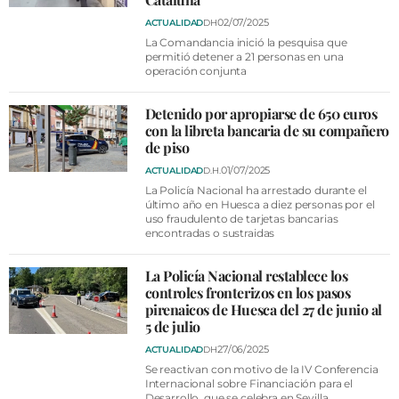
02/07/2025
ACTUALIDAD
DH
La Comandancia inició la pesquisa que
permitió detener a 21 personas en una
operación conjunta
Detenido por apropiarse de 650 euros
con la libreta bancaria de su compañero
de piso
01/07/2025
ACTUALIDAD
D.H.
La Policía Nacional ha arrestado durante el
último año en Huesca a diez personas por el
uso fraudulento de tarjetas bancarias
encontradas o sustraidas
La Policía Nacional restablece los
controles fronterizos en los pasos
pirenaicos de Huesca del 27 de junio al
5 de julio
27/06/2025
ACTUALIDAD
DH
Se reactivan con motivo de la IV Conferencia
Internacional sobre Financiación para el
Desarrollo, que se celebra en Sevilla