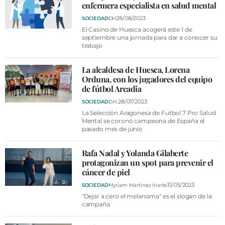
VÍDEOS
enfermera especialista en salud mental
CONTACTAR
28/08/2023
SOCIEDAD
DH
El Casino de Huesca acogerá este 1 de
FIESTAS EN EL ALTO ARAGÓN
septiembre una jornada para dar a conocer su
trabajo
FIESTAS DE SAN LORENZO
La alcaldesa de Huesca, Lorena
AGENDA
Orduna, con los jugadores del equipo
de fútbol Arcadia
CARTELERA
28/07/2023
SOCIEDAD
D.H.
FARMACIAS
La Selección Aragonesa de Futbol 7 Pro Salud
Mental se coronó campeona de España el
pasado mes de junio
HORÓSCOPO
ESQUELAS
Rafa Nadal y Yolanda Gilaberte
protagonizan un spot para prevenir el
cáncer de piel
CLUB DEL AMIGO MILITANTE
31/05/2023
SOCIEDAD
Myriam Martínez Iriarte
"Dejar a cero el melanoma" es el slogan de la
INICIAR SESIÓN
campaña