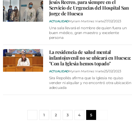
Jesús Recreo, para siempre en el
Servicio de Urgencias del Hospital San
Jorge de Huesca
27/02/2023
ACTUALIDAD
Myriam Martínez Iriarte
Una sala llevará el nombre de quien fuera un
buen médico, gran maestro y excelente
persona
La residencia de salud mental
infantojuvenil no se ubicará en Huesca:
"Con la Iglesia hemos topado"
25/02/2023
ACTUALIDAD
Myriam Martínez Iriarte
Sira Repollés afirma que la Iglesia no quiso
vender ni alquilar y no encontró otra ubicación
adecuada
1
2
3
4
5