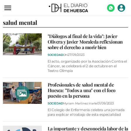
salud mental
ACTUALIDAD
ECONOMÍA
"Diálogos al final de la vida": Javier
Olivera y Javier Moraleda reflexionan
TECNOLOGÍA
sobre el derecho a morir bien
TURISMO
27/09/2023
SOCIEDAD
DH
El acto, organizado por la Asociación Contra el
AGROALIMENTACIÓN
Cáncer, se celebrará el 2 de octubre en el
Teatro Olimpia
DEPORTES
Profesionales de salud mental de
CULTURA
Huesca: "Todos a una" con el foco
puesto en la persona
SOCIEDAD
01/09/2023
SOCIEDAD
Myriam Martínez Iriarte
OPINIÓN
El Colegio de Enfermería celebra una jornada
para explicar el trabajo de esta especialidad
GALERÍAS
La importante y desconocida labor de la