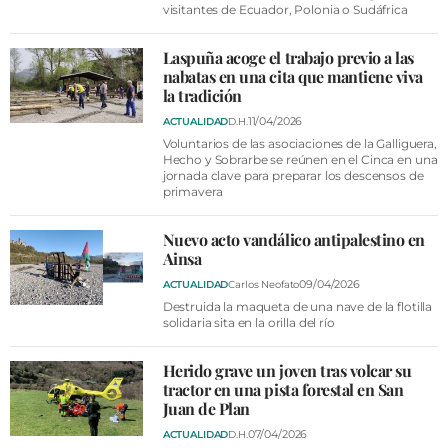
visitantes de Ecuador, Polonia o Sudáfrica
Laspuña acoge el trabajo previo a las
nabatas en una cita que mantiene viva
la tradición
11/04/2026
ACTUALIDAD
D.H.
Voluntarios de las asociaciones de la Galliguera,
Hecho y Sobrarbe se reúnen en el Cinca en una
jornada clave para preparar los descensos de
primavera
Nuevo acto vandálico antipalestino en
Ainsa
09/04/2026
ACTUALIDAD
Carlos Neofato
Destruida la maqueta de una nave de la flotilla
solidaria sita en la orilla del río
Herido grave un joven tras volcar su
tractor en una pista forestal en San
Juan de Plan
07/04/2026
ACTUALIDAD
D.H.