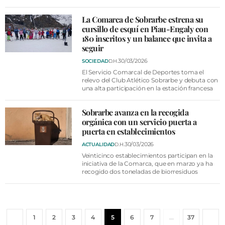
La Comarca de Sobrarbe estrena su
cursillo de esquí en Piau-Engaly con
180 inscritos y un balance que invita a
seguir
30/03/2026
SOCIEDAD
D.H.
El Servicio Comarcal de Deportes toma el
relevo del Club Atlético Sobrarbe y debuta con
una alta participación en la estación francesa
Sobrarbe avanza en la recogida
orgánica con un servicio puerta a
puerta en establecimientos
30/03/2026
ACTUALIDAD
D.H.
Veinticinco establecimientos participan en la
iniciativa de la Comarca, que en marzo ya ha
recogido dos toneladas de biorresiduos
1
2
3
4
5
6
7
…
37