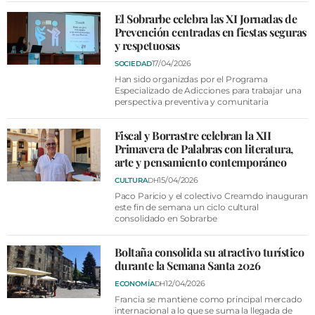
VÍDEOS
El Sobrarbe celebra las XI Jornadas de
CONTACTAR
Prevención centradas en fiestas seguras
y respetuosas
FIESTAS EN EL ALTO ARAGÓN
17/04/2026
SOCIEDAD
FIESTAS DE SAN LORENZO
Han sido organizdas por el Programa
Especializado de Adicciones para trabajar una
perspectiva preventiva y comunitaria
AGENDA
CARTELERA
Fiscal y Borrastre celebran la XII
Primavera de Palabras con literatura,
FARMACIAS
arte y pensamiento contemporáneo
15/04/2026
CULTURA
DH
HORÓSCOPO
Paco Paricio y el colectivo Creamdo inauguran
este fin de semana un ciclo cultural
ESQUELAS
consolidado en Sobrarbe
CLUB DEL AMIGO MILITANTE
Boltaña consolida su atractivo turístico
durante la Semana Santa 2026
INICIAR SESIÓN
12/04/2026
ECONOMÍA
DH
Francia se mantiene como principal mercado
internacional a lo que se suma la llegada de