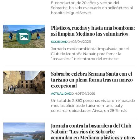
El conductor, de 20 años y vecino del
Sobrarbe, ha sido evacuado en helicóptero al
hospital Miguel Servet
Plásticos, ruedas y hasta una bombona:
así limpian Mediano los voluntarios
05/04/2026
SOCIEDAD
DH
Jornada medioambiental impulsada por el
Club de Montaña Nabaín,para frenar la
“basuraleza” del entorno del embalse
Sobrarbe celebra Semana Santa con el
turismo en plena forma tras un marzo
excepcional
01/04/2026
ACTUALIDAD
D.H.
Un total de 2.860 personas visitaron el pasado
mes las oficinas de turismo municipal y
comarcal ubicadas en Aínsa, un 28 % más
Jornada contra la basuraleza del Club
Nabaín: “Los ríos de Sobrarbe
acumulan en Mediano plásticos y otros