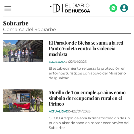
Sobrarbe
ACTUALIDAD
Comarca del Sobrarbe
ECONOMÍA
El Parador de Bielsa se suma a la red
TECNOLOGÍA
Punto Violeta contra la violencia
machista
TURISMO
22/04/2026
SOCIEDAD
DH
AGROALIMENTACIÓN
El establecimiento refuerza la protección en
entornos turísticos con apoyo del Ministerio
de Igualdad
DEPORTES
CULTURA
Morillo de Tou cumple 40 años como
símbolo de recuperación rural en el
SOCIEDAD
Pirineo
22/04/2026
ACTUALIDAD
DH
OPINIÓN
CCOO Aragón celebra la transformación de un
GALERÍAS
pueblo abandonado en motor económico del
Sobrarbe