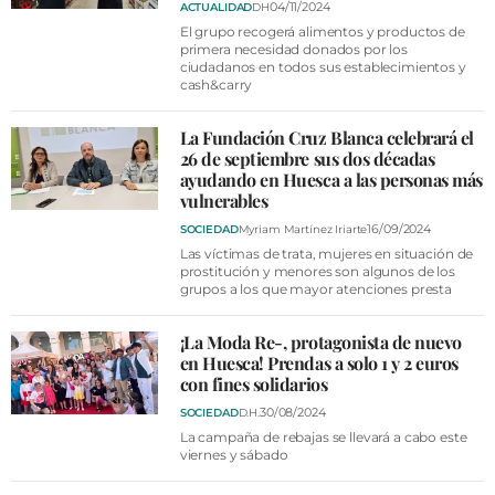
04/11/2024
ACTUALIDAD
DH
El grupo recogerá alimentos y productos de
primera necesidad donados por los
ciudadanos en todos sus establecimientos y
cash&carry
La Fundación Cruz Blanca celebrará el
26 de septiembre sus dos décadas
ayudando en Huesca a las personas más
vulnerables
16/09/2024
SOCIEDAD
Myriam Martínez Iriarte
Las víctimas de trata, mujeres en situación de
prostitución y menores son algunos de los
grupos a los que mayor atenciones presta
¡La Moda Re-, protagonista de nuevo
en Huesca! Prendas a solo 1 y 2 euros
con fines solidarios
30/08/2024
SOCIEDAD
D.H.
La campaña de rebajas se llevará a cabo este
viernes y sábado