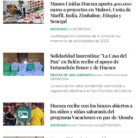
Manos Unidas Huesca aporta 400.000
euros a proyectos en Malawi, Costa de
Marfil, India, Zimbabue, Etiopía y
Senegal
29/08/2024
SOCIEDAD
D.H.
La delegación oscense da a conocer su
memoria de actividades de 2023
Solidaridad laurentina: "La Casa del
Pan" en Belén recibe el apoyo de
Entarachén Bosco y de Huesca
FIESTAS DE SAN LORENZO
Myriam Martínez Iriarte
08/08/2024
La asociación está vendiendo camisetas y
regalando albahaca en los Porches de Galicia
Huesca recibe con los brazos abiertos a
los niños y niñas saharauis del
programa Vacaciones en paz de Alouda
29/06/2024
SOCIEDAD
Myriam Martínez Iriarte