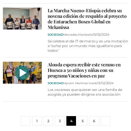
La Marcha Nueno-Etiopía celebra su
novena edición de respaldo al proyecto
de Entarachen Bosco Global en
Mekanissa
15/02/2024
SOCIEDAD
Mercedes Manterola
Se celebra el día 17 de marzo y es una invitación
a "soñar por un mundo más igualitario para
todos"
Alouda espera recibir este verano en
Huesca a 50 niños y niñas con su
programa Vacaciones en paz
13/02/2024
SOCIEDAD
Myriam Martínez Iriarte
Los oscenses que quieran ser una familia de
acogida ya pueden dirigirse a la asociación
1
2
3
4
5
6