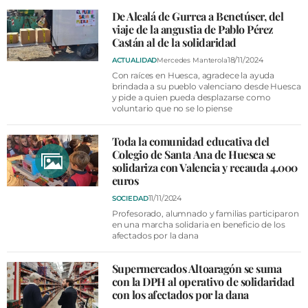
VÍDEOS
De Alcalá de Gurrea a Benetúser, del
CONTACTAR
viaje de la angustia de Pablo Pérez
Castán al de la solidaridad
FIESTAS EN EL ALTO ARAGÓN
18/11/2024
ACTUALIDAD
Mercedes Manterola
Con raíces en Huesca, agradece la ayuda
FIESTAS DE SAN LORENZO
brindada a su pueblo valenciano desde Huesca
y pide a quien pueda desplazarse como
AGENDA
voluntario que no se lo piense
CARTELERA
Toda la comunidad educativa del
FARMACIAS
Colegio de Santa Ana de Huesca se
solidariza con Valencia y recauda 4.000
HORÓSCOPO
euros
11/11/2024
SOCIEDAD
ESQUELAS
Profesorado, alumnado y familias participaron
en una marcha solidaria en beneficio de los
afectados por la dana
CLUB DEL AMIGO MILITANTE
Supermercados Altoaragón se suma
INICIAR SESIÓN
con la DPH al operativo de solidaridad
con los afectados por la dana