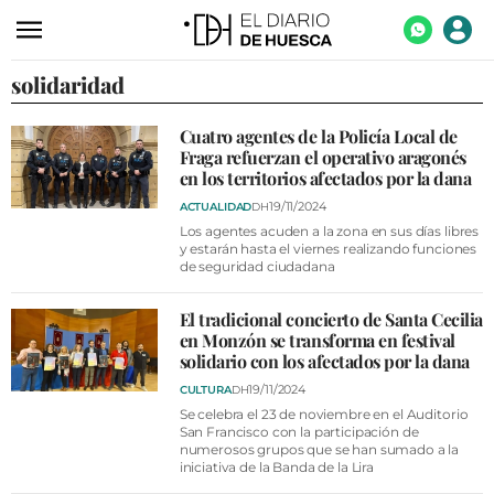
solidaridad
ACTUALIDAD
ECONOMÍA
Cuatro agentes de la Policía Local de
Fraga refuerzan el operativo aragonés
TECNOLOGÍA
en los territorios afectados por la dana
TURISMO
19/11/2024
ACTUALIDAD
DH
Los agentes acuden a la zona en sus días libres
AGROALIMENTACIÓN
y estarán hasta el viernes realizando funciones
de seguridad ciudadana
DEPORTES
El tradicional concierto de Santa Cecilia
CULTURA
en Monzón se transforma en festival
solidario con los afectados por la dana
SOCIEDAD
19/11/2024
CULTURA
DH
OPINIÓN
Se celebra el 23 de noviembre en el Auditorio
San Francisco con la participación de
numerosos grupos que se han sumado a la
GALERÍAS
iniciativa de la Banda de la Lira