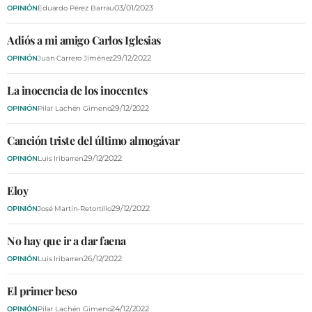
VÍDEOS
03/01/2023
OPINIÓN
Eduardo Pérez Barrau
CONTACTAR
Adiós a mi amigo Carlos Iglesias
FIESTAS EN EL ALTO ARAGÓN
29/12/2022
OPINIÓN
Juan Carrero Jiménez
FIESTAS DE SAN LORENZO
La inocencia de los inocentes
AGENDA
29/12/2022
OPINIÓN
Pilar Lachén Gimeno
CARTELERA
Canción triste del último almogávar
FARMACIAS
29/12/2022
OPINIÓN
Luis Iribarren
HORÓSCOPO
Eloy
ESQUELAS
29/12/2022
OPINIÓN
José Martín-Retortillo
No hay que ir a dar faena
CLUB DEL AMIGO MILITANTE
26/12/2022
OPINIÓN
Luis Iribarren
INICIAR SESIÓN
El primer beso
24/12/2022
OPINIÓN
Pilar Lachén Gimeno