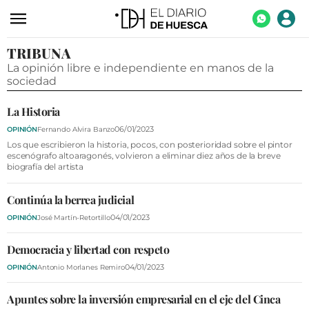
TRIBUNA
ACTUALIDAD
La opinión libre e independiente en manos de la
ECONOMÍA
sociedad
TECNOLOGÍA
La Historia
TURISMO
06/01/2023
OPINIÓN
Fernando Alvira Banzo
Los que escribieron la historia, pocos, con posterioridad sobre el pintor
escenógrafo altoaragonés, volvieron a eliminar diez años de la breve
AGROALIMENTACIÓN
biografía del artista
DEPORTES
Continúa la berrea judicial
CULTURA
04/01/2023
OPINIÓN
José Martín-Retortillo
SOCIEDAD
Democracia y libertad con respeto
OPINIÓN
04/01/2023
OPINIÓN
Antonio Morlanes Remiro
GALERÍAS
Apuntes sobre la inversión empresarial en el eje del Cinca