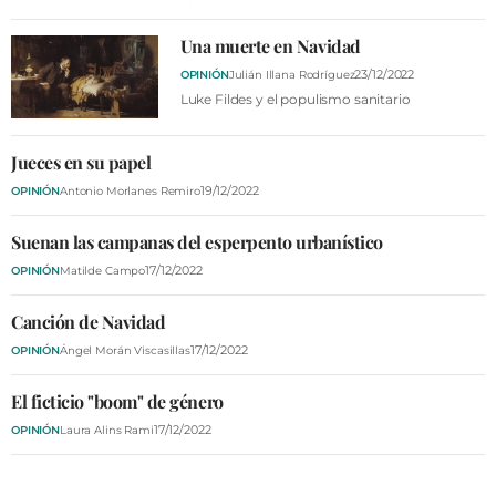
Una muerte en Navidad
23/12/2022
OPINIÓN
Julián Illana Rodríguez
Luke Fildes y el populismo sanitario
Jueces en su papel
19/12/2022
OPINIÓN
Antonio Morlanes Remiro
Suenan las campanas del esperpento urbanístico
17/12/2022
OPINIÓN
Matilde Campo
Canción de Navidad
17/12/2022
OPINIÓN
Ángel Morán Viscasillas
El ficticio "boom" de género
17/12/2022
OPINIÓN
Laura Alins Rami