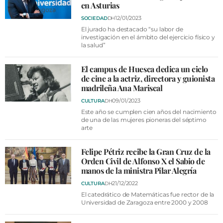
VÍDEOS
en Asturias
CONTACTAR
12/01/2023
SOCIEDAD
DH
El jurado ha destacado “su labor de
FIESTAS EN EL ALTO ARAGÓN
investigación en el ámbito del ejercicio físico y
la salud”
FIESTAS DE SAN LORENZO
El campus de Huesca dedica un ciclo
AGENDA
de cine a la actriz, directora y guionista
madrileña Ana Mariscal
CARTELERA
09/01/2023
CULTURA
DH
FARMACIAS
Este año se cumplen cien años del nacimiento
de una de las mujeres pioneras del séptimo
arte
HORÓSCOPO
ESQUELAS
Felipe Pétriz recibe la Gran Cruz de la
Orden Civil de Alfonso X el Sabio de
manos de la ministra Pilar Alegría
CLUB DEL AMIGO MILITANTE
21/12/2022
CULTURA
DH
El catedrático de Matemáticas fue rector de la
INICIAR SESIÓN
Universidad de Zaragoza entre 2000 y 2008