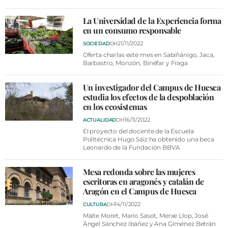
La Universidad de la Experiencia forma
en un consumo responsable
21/11/2022
SOCIEDAD
DH
Oferta charlas este mes en Sabiñánigo, Jaca,
Barbastro, Monzón, Binéfar y Fraga
Un investigador del Campus de Huesca
estudia los efectos de la despoblación
en los ecosistemas
16/11/2022
ACTUALIDAD
DH
El proyecto del docente de la Escuela
Politécnica Hugo Sáiz ha obtenido una beca
Leonardo de la Fundación BBVA
Mesa redonda sobre las mujeres
escritoras en aragonés y catalán de
Aragón en el Campus de Huesca
14/11/2022
CULTURA
DH
Maite Moret, Mario Sasot, Merxe Llop, José
Ángel Sánchez Ibáñez y Ana Giménez Betrán