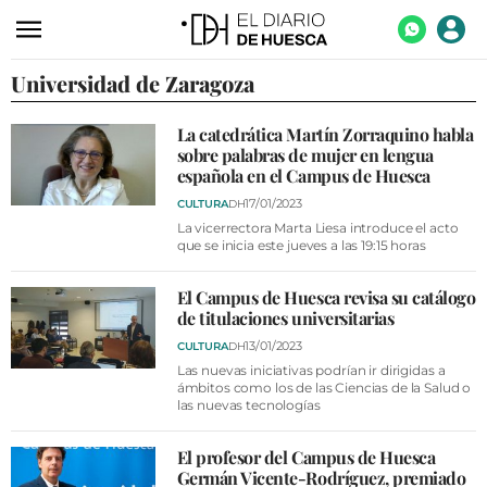
Universidad de Zaragoza
ACTUALIDAD
ECONOMÍA
La catedrática Martín Zorraquino habla
sobre palabras de mujer en lengua
TECNOLOGÍA
española en el Campus de Huesca
TURISMO
17/01/2023
CULTURA
DH
La vicerrectora Marta Liesa introduce el acto
AGROALIMENTACIÓN
que se inicia este jueves a las 19:15 horas
DEPORTES
El Campus de Huesca revisa su catálogo
de titulaciones universitarias
CULTURA
13/01/2023
CULTURA
DH
SOCIEDAD
Las nuevas iniciativas podrían ir dirigidas a
ámbitos como los de las Ciencias de la Salud o
las nuevas tecnologías
OPINIÓN
GALERÍAS
El profesor del Campus de Huesca
Germán Vicente-Rodríguez, premiado