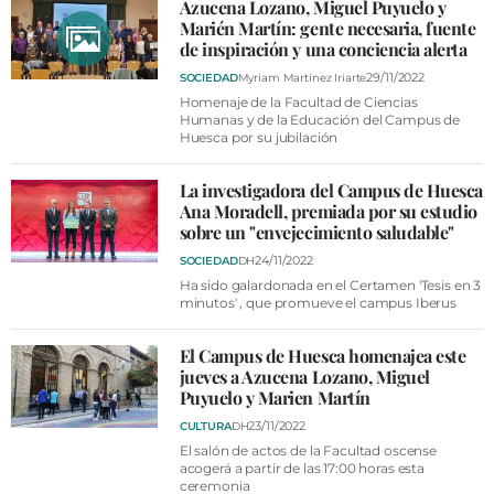
Azucena Lozano, Miguel Puyuelo y
Marién Martín: gente necesaria, fuente
de inspiración y una conciencia alerta
29/11/2022
SOCIEDAD
Myriam Martínez Iriarte
Homenaje de la Facultad de Ciencias
Humanas y de la Educación del Campus de
Huesca por su jubilación
La investigadora del Campus de Huesca
Ana Moradell, premiada por su estudio
sobre un "envejecimiento saludable"
24/11/2022
SOCIEDAD
DH
Ha sido galardonada en el Certamen 'Tesis en 3
minutos' , que promueve el campus Iberus
El Campus de Huesca homenajea este
jueves a Azucena Lozano, Miguel
Puyuelo y Marien Martín
23/11/2022
CULTURA
DH
El salón de actos de la Facultad oscense
acogerá a partir de las 17:00 horas esta
ceremonia