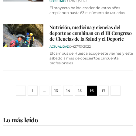
28/10/2022
SOCIEDAD
DH
El proyecto ha ido creciendo estos años
ampliando hasta 63 el número de usuarios
Nutrición, medicina y ciencias del
deporte se combinan en el III Congreso
de Ciencias de la Salud y el Deporte
27/10/2022
ACTUALIDAD
DH
El campus de Huesca acoge este viernes y este
sábado a más de doscientos cincuenta
profesionales
1
…
13
14
15
16
17
Lo más leído