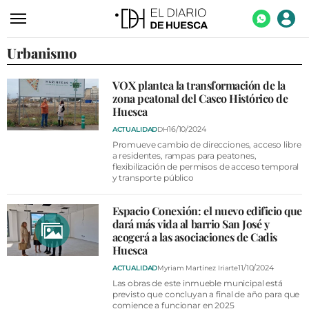
Urbanismo
ACTUALIDAD
ECONOMÍA
VOX plantea la transformación de la
zona peatonal del Casco Histórico de
TECNOLOGÍA
Huesca
TURISMO
16/10/2024
ACTUALIDAD
DH
Promueve cambio de direcciones, acceso libre
AGROALIMENTACIÓN
a residentes, rampas para peatones,
flexibilización de permisos de acceso temporal
y transporte público
DEPORTES
CULTURA
Espacio Conexión: el nuevo edificio que
dará más vida al barrio San José y
SOCIEDAD
acogerá a las asociaciones de Cadis
Huesca
OPINIÓN
11/10/2024
ACTUALIDAD
Myriam Martínez Iriarte
GALERÍAS
Las obras de este inmueble municipal está
previsto que concluyan a final de año para que
comience a funcionar en 2025