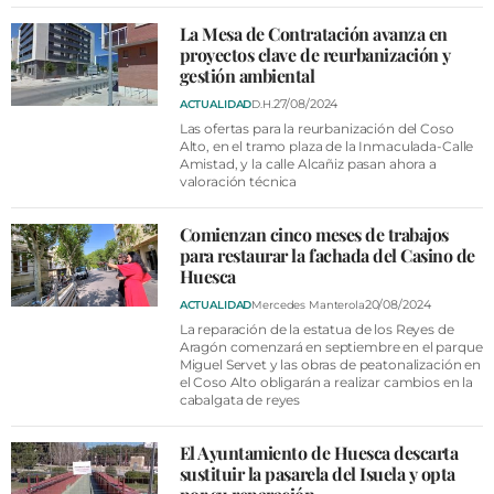
La Mesa de Contratación avanza en
proyectos clave de reurbanización y
gestión ambiental
27/08/2024
ACTUALIDAD
D.H.
Las ofertas para la reurbanización del Coso
Alto, en el tramo plaza de la Inmaculada-Calle
Amistad, y la calle Alcañiz pasan ahora a
valoración técnica
Comienzan cinco meses de trabajos
para restaurar la fachada del Casino de
Huesca
20/08/2024
ACTUALIDAD
Mercedes Manterola
La reparación de la estatua de los Reyes de
Aragón comenzará en septiembre en el parque
Miguel Servet y las obras de peatonalización en
el Coso Alto obligarán a realizar cambios en la
cabalgata de reyes
El Ayuntamiento de Huesca descarta
sustituir la pasarela del Isuela y opta