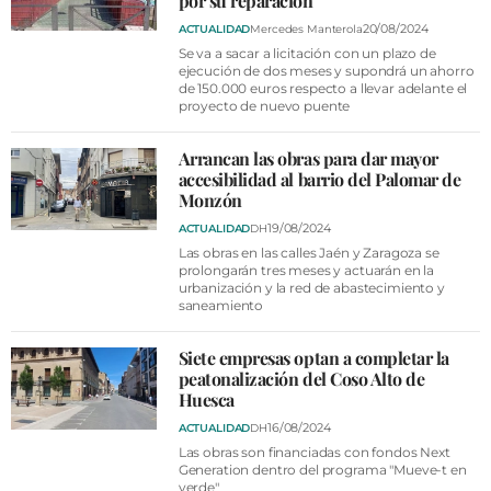
por su reparación
20/08/2024
ACTUALIDAD
Mercedes Manterola
Se va a sacar a licitación con un plazo de
ejecución de dos meses y supondrá un ahorro
de 150.000 euros respecto a llevar adelante el
proyecto de nuevo puente
Arrancan las obras para dar mayor
accesibilidad al barrio del Palomar de
Monzón
19/08/2024
ACTUALIDAD
DH
Las obras en las calles Jaén y Zaragoza se
prolongarán tres meses y actuarán en la
urbanización y la red de abastecimiento y
saneamiento
Siete empresas optan a completar la
peatonalización del Coso Alto de
Huesca
16/08/2024
ACTUALIDAD
DH
Las obras son financiadas con fondos Next
Generation dentro del programa "Mueve-t en
verde"