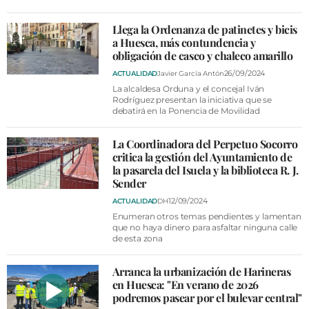
VÍDEOS
CONTACTAR
Llega la Ordenanza de patinetes y bicis
a Huesca, más contundencia y
FIESTAS EN EL ALTO ARAGÓN
obligación de casco y chaleco amarillo
26/09/2024
ACTUALIDAD
Javier García Antón
FIESTAS DE SAN LORENZO
La alcaldesa Orduna y el concejal Iván
Rodríguez presentan la iniciativa que se
AGENDA
debatirá en la Ponencia de Movilidad
CARTELERA
La Coordinadora del Perpetuo Socorro
FARMACIAS
critica la gestión del Ayuntamiento de
la pasarela del Isuela y la biblioteca R. J.
HORÓSCOPO
Sender
12/09/2024
ACTUALIDAD
DH
ESQUELAS
Enumeran otros temas pendientes y lamentan
que no haya dinero para asfaltar ninguna calle
de esta zona
CLUB DEL AMIGO MILITANTE
Arranca la urbanización de Harineras
INICIAR SESIÓN
en Huesca: "En verano de 2026
podremos pasear por el bulevar central"