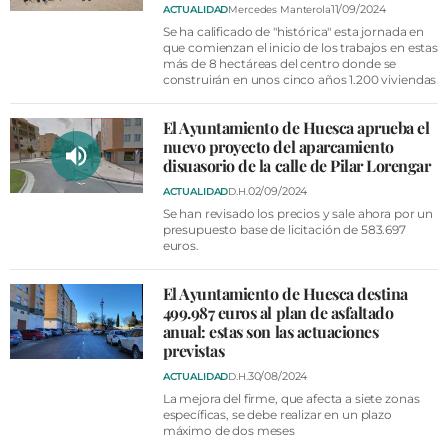
11/09/2024
ACTUALIDAD
Mercedes Manterola
Se ha calificado de "histórica" esta jornada en
que comienzan el inicio de los trabajos en estas
más de 8 hectáreas del centro donde se
construirán en unos cinco años 1.200 viviendas
El Ayuntamiento de Huesca aprueba el
nuevo proyecto del aparcamiento
disuasorio de la calle de Pilar Lorengar
02/09/2024
ACTUALIDAD
D.H.
Se han revisado los precios y sale ahora por un
presupuesto base de licitación de 583.697
euros.
El Ayuntamiento de Huesca destina
499.987 euros al plan de asfaltado
anual: estas son las actuaciones
previstas
30/08/2024
ACTUALIDAD
D.H.
La mejora del firme, que afecta a siete zonas
específicas, se debe realizar en un plazo
máximo de dos meses