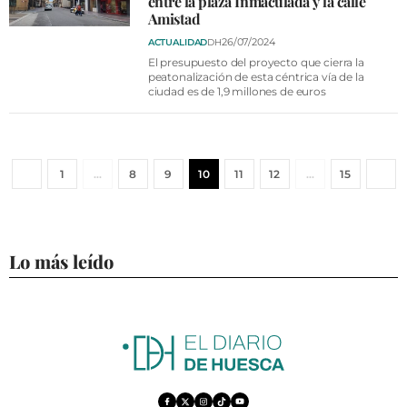
entre la plaza Inmaculada y la calle
Amistad
26/07/2024
ACTUALIDAD
DH
El presupuesto del proyecto que cierra la
peatonalización de esta céntrica vía de la
ciudad es de 1,9 millones de euros
1
…
8
9
10
11
12
…
15
Lo más leído