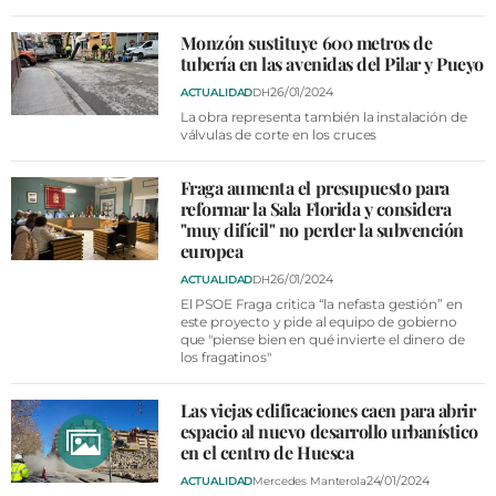
Monzón sustituye 600 metros de
tubería en las avenidas del Pilar y Pueyo
26/01/2024
ACTUALIDAD
DH
La obra representa también la instalación de
válvulas de corte en los cruces
Fraga aumenta el presupuesto para
reformar la Sala Florida y considera
"muy difícil" no perder la subvención
europea
26/01/2024
ACTUALIDAD
DH
El PSOE Fraga critica “la nefasta gestión” en
este proyecto y pide al equipo de gobierno
que "piense bien en qué invierte el dinero de
los fragatinos"
Las viejas edificaciones caen para abrir
espacio al nuevo desarrollo urbanístico
en el centro de Huesca
24/01/2024
ACTUALIDAD
Mercedes Manterola