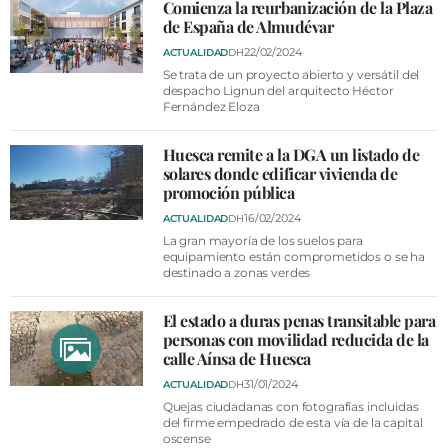
VÍDEOS
Comienza la reurbanización de la Plaza
de España de Almudévar
CONTACTAR
22/02/2024
ACTUALIDAD
DH
FIESTAS EN EL ALTO ARAGÓN
Se trata de un proyecto abierto y versátil del
despacho Lignun del arquitecto Héctor
Fernández Eloza
FIESTAS DE SAN LORENZO
AGENDA
Huesca remite a la DGA un listado de
solares donde edificar vivienda de
CARTELERA
promoción pública
16/02/2024
ACTUALIDAD
DH
FARMACIAS
La gran mayoría de los suelos para
equipamiento están comprometidos o se ha
HORÓSCOPO
destinado a zonas verdes
ESQUELAS
El estado a duras penas transitable para
personas con movilidad reducida de la
CLUB DEL AMIGO MILITANTE
calle Aínsa de Huesca
31/01/2024
ACTUALIDAD
DH
INICIAR SESIÓN
Quejas ciudadanas con fotografías incluidas
del firme empedrado de esta vía de la capital
oscense