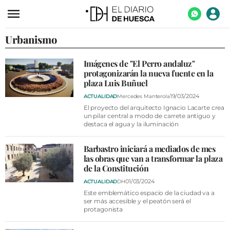
Urbanismo
ACTUALIDAD
ECONOMÍA
Imágenes de "El Perro andaluz"
protagonizarán la nueva fuente en la
TECNOLOGÍA
plaza Luis Buñuel
TURISMO
19/03/2024
ACTUALIDAD
Mercedes Manterola
El proyecto del arquitecto Ignacio Lacarte crea
AGROALIMENTACIÓN
un pilar central a modo de carrete antiguo y
destaca el agua y la iluminación
DEPORTES
Barbastro iniciará a mediados de mes
CULTURA
las obras que van a transformar la plaza
de la Constitución
SOCIEDAD
01/03/2024
ACTUALIDAD
DH
OPINIÓN
Este emblemático espacio de la ciudad va a
ser más accesible y el peatón será el
protagonista
GALERÍAS