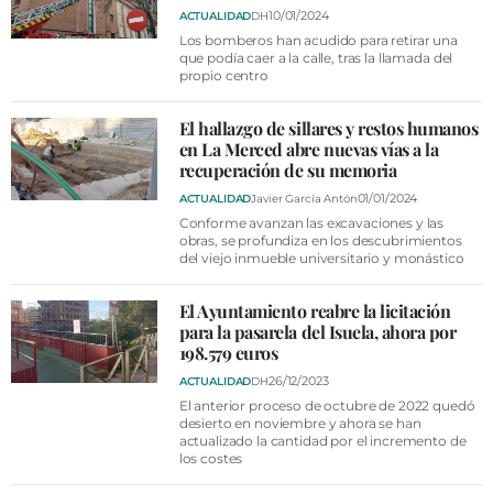
10/01/2024
ACTUALIDAD
DH
Los bomberos han acudido para retirar una
que podía caer a la calle, tras la llamada del
propio centro
El hallazgo de sillares y restos humanos
en La Merced abre nuevas vías a la
recuperación de su memoria
01/01/2024
ACTUALIDAD
Javier García Antón
Conforme avanzan las excavaciones y las
obras, se profundiza en los descubrimientos
del viejo inmueble universitario y monástico
El Ayuntamiento reabre la licitación
para la pasarela del Isuela, ahora por
198.579 euros
26/12/2023
ACTUALIDAD
DH
El anterior proceso de octubre de 2022 quedó
desierto en noviembre y ahora se han
actualizado la cantidad por el incremento de
los costes