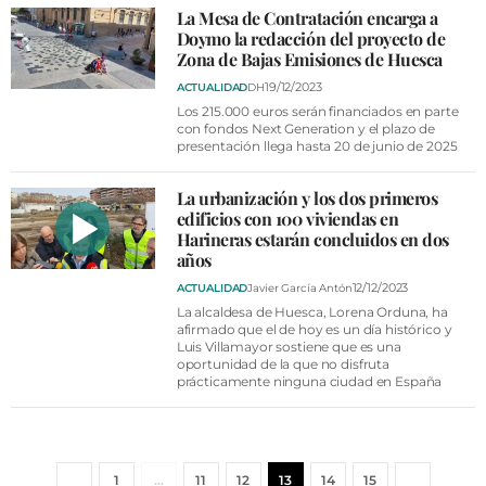
La Mesa de Contratación encarga a
Doymo la redacción del proyecto de
Zona de Bajas Emisiones de Huesca
19/12/2023
ACTUALIDAD
DH
Los 215.000 euros serán financiados en parte
con fondos Next Generation y el plazo de
presentación llega hasta 20 de junio de 2025
La urbanización y los dos primeros
edificios con 100 viviendas en
Harineras estarán concluidos en dos
años
12/12/2023
ACTUALIDAD
Javier García Antón
La alcaldesa de Huesca, Lorena Orduna, ha
afirmado que el de hoy es un día histórico y
Luis Villamayor sostiene que es una
oportunidad de la que no disfruta
prácticamente ninguna ciudad en España
1
…
11
12
13
14
15