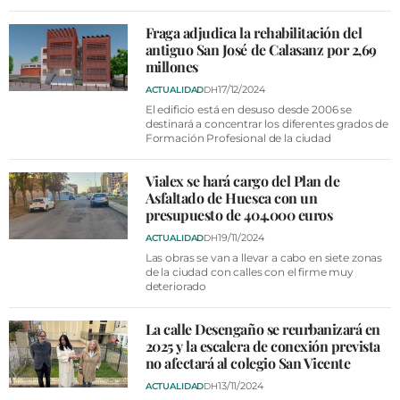
Fraga adjudica la rehabilitación del
antiguo San José de Calasanz por 2,69
millones
17/12/2024
ACTUALIDAD
DH
El edificio está en desuso desde 2006 se
destinará a concentrar los diferentes grados de
Formación Profesional de la ciudad
Vialex se hará cargo del Plan de
Asfaltado de Huesca con un
presupuesto de 404.000 euros
19/11/2024
ACTUALIDAD
DH
Las obras se van a llevar a cabo en siete zonas
de la ciudad con calles con el firme muy
deteriorado
La calle Desengaño se reurbanizará en
2025 y la escalera de conexión prevista
no afectará al colegio San Vicente
13/11/2024
ACTUALIDAD
DH