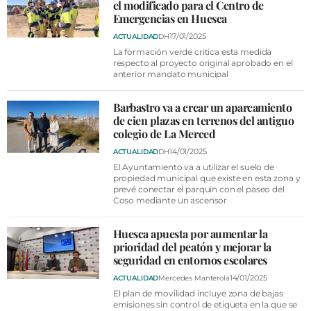
VÍDEOS
el modificado para el Centro de
Emergencias en Huesca
CONTACTAR
17/01/2025
ACTUALIDAD
DH
FIESTAS EN EL ALTO ARAGÓN
La formación verde critica esta medida
respecto al proyecto original aprobado en el
anterior mandato municipal
FIESTAS DE SAN LORENZO
AGENDA
Barbastro va a crear un aparcamiento
de cien plazas en terrenos del antiguo
CARTELERA
colegio de La Merced
14/01/2025
ACTUALIDAD
DH
FARMACIAS
El Ayuntamiento va a utilizar el suelo de
propiedad municipal que existe en esta zona y
HORÓSCOPO
prevé conectar el parquin con el paseo del
Coso mediante un ascensor
ESQUELAS
Huesca apuesta por aumentar la
CLUB DEL AMIGO MILITANTE
prioridad del peatón y mejorar la
seguridad en entornos escolares
INICIAR SESIÓN
14/01/2025
ACTUALIDAD
Mercedes Manterola
El plan de movilidad incluye zona de bajas
emisiones sin control de etiqueta en la que se