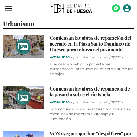
Urbanismo
ACTUALIDAD
ECONOMÍA
Comienzan las obras de reparación del
acerado en la Plaza Santo Domingo de
TECNOLOGÍA
Huesca para reforzar el pavimento
TURISMO
30/01/2025
ACTUALIDAD
Myriam Martínez Iriarte
El acceso en vehículo por este paso
AGROALIMENTACIÓN
permanecerá interrumpido mientras duren los
trabajos
DEPORTES
Comienzan las obras de reparación de
CULTURA
la pasarela sobre el río Isuela
29/01/2025
ACTUALIDAD
Myriam Martínez Iriarte
SOCIEDAD
Se sustituirá el suelo, se reforzará la estructura
metálica y se mejorará el drenaje y la
OPINIÓN
iluminación
GALERÍAS
VOX asegura que hay "despilfarro" por