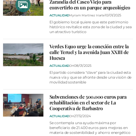
Zarandia del Casco Viejo para
convertirlo en un parque arqueológico
10/01/2025
ACTUALIDAD
Myriam Martínez Iriarte
El gobierno local quiere que este patrimonio
histórico revitalice esta zona de la ciudad y sea
un atractivo turístico
Verdes Equo urge la conexión entre la
calle Teruel y la avenida Juan XXIII de
Huesca
08/01/2025
ACTUALIDAD
DH
El partido considera "clave" para la ciudad esta
nueva vía y que se afronte desde una visión de
movilidad sostenible
Subvenciones de 500.000 euros para
rehabilitación en el sector de La
Cooperativa de Barbastro
27/12/2024
ACTUALIDAD
DH
Se contempla una ayuda máxima por
beneficiario de 21.400 euros para mejoras en
materia de sostenibilidad y ahorro energético