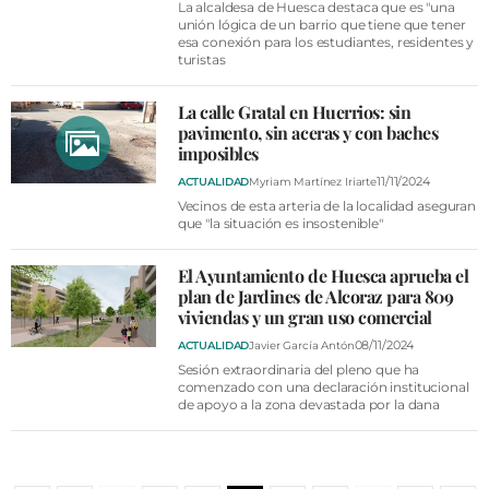
La alcaldesa de Huesca destaca que es "una
unión lógica de un barrio que tiene que tener
esa conexión para los estudiantes, residentes y
turistas
La calle Gratal en Huerrios: sin
pavimento, sin aceras y con baches
imposibles
11/11/2024
ACTUALIDAD
Myriam Martínez Iriarte
Vecinos de esta arteria de la localidad aseguran
que "la situación es insostenible"
El Ayuntamiento de Huesca aprueba el
plan de Jardines de Alcoraz para 809
viviendas y un gran uso comercial
08/11/2024
ACTUALIDAD
Javier García Antón
Sesión extraordinaria del pleno que ha
comenzado con una declaración institucional
de apoyo a la zona devastada por la dana