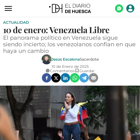
ACTUALIDAD
ACTUALIDAD
10 de enero: Venezuela Libre
ECONOMÍA
El panorama político en Venezuela sigue
siendo incierto; los venezolanos confían en que
TECNOLOGÍA
haya un cambio
TURISMO
Jesús Escalona
Sacerdote
10 de Enero de 2025
AGROALIMENTACIÓN
Comentarios
Guardar
DEPORTES
CULTURA
SOCIEDAD
OPINIÓN
GALERÍAS