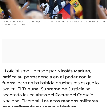
VÍDEOS
CONTACTAR
FIESTAS EN EL ALTO ARAGÓN
María Corina Machado en la gran manifestación de este jueves. 10 de enero, el día de
la Venezuela Libre
FIESTAS DE SAN LORENZO
AGENDA
CARTELERA
FARMACIAS
HORÓSCOPO
El oficialismo, liderado por
Nicolás Maduro,
ESQUELAS
ratifica su permanencia en el poder con la
fuerza
, pero no ha habido pruebas reales que lo
CLUB DEL AMIGO MILITANTE
avalen. El
Tribunal Supremo de Justicia
ha
aceptado las palabras del Rector del Consejo
INICIAR SESIÓN
Nacional Electoral.
Los altos mandos militares
han reafirmado su apoyo a Maduro.