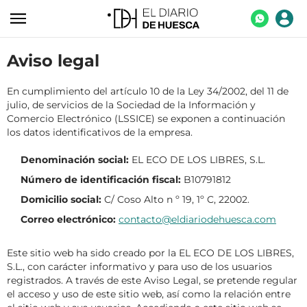
ACTUALIDAD
Aviso legal
ECONOMÍA
En cumplimiento del artículo 10 de la Ley 34/2002, del 11 de
TECNOLOGÍA
julio, de servicios de la Sociedad de la Información y
Comercio Electrónico (LSSICE) se exponen a continuación
TURISMO
los datos identificativos de la empresa.
AGROALIMENTACIÓN
Denominación social:
EL ECO DE LOS LIBRES, S.L.
Número de identificación fiscal:
B10791812
DEPORTES
Domicilio social:
C/ Coso Alto n º 19, 1º C, 22002.
CULTURA
Correo electrónico:
contacto@eldiariodehuesca.com
SOCIEDAD
Este sitio web ha sido creado por la EL ECO DE LOS LIBRES,
OPINIÓN
S.L., con carácter informativo y para uso de los usuarios
registrados. A través de este Aviso Legal, se pretende regular
GALERÍAS
el acceso y uso de este sitio web, así como la relación entre