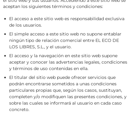
el sitio web y sus usuarios. Accediendo a este sitio web se
VÍDEOS
aceptan los siguientes términos y condiciones:
CONTACTAR
El acceso a este sitio web es responsabilidad exclusiva
FIESTAS EN EL ALTO ARAGÓN
de los usuarios.
El simple acceso a este sitio web no supone entablar
FIESTAS DE SAN LORENZO
ningún tipo de relación comercial entre EL ECO DE
AGENDA
LOS LIBRES, S.L., y el usuario.
El acceso y la navegación en este sitio web supone
CARTELERA
aceptar y conocer las advertencias legales, condiciones
FARMACIAS
y términos de uso contenidas en ella.
El titular del sitio web puede ofrecer servicios que
HORÓSCOPO
podrán encontrarse sometidos a unas condiciones
particulares propias que, según los casos, sustituyan,
ESQUELAS
completen y/o modifiquen las presentes condiciones, y
sobre las cuales se informará al usuario en cada caso
CLUB DEL AMIGO MILITANTE
concreto.
INICIAR SESIÓN