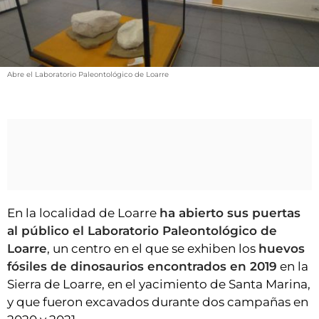
VÍDEOS
CONTACTAR
FIESTAS EN EL ALTO ARAGÓN
Abre el Laboratorio Paleontológico de Loarre
FIESTAS DE SAN LORENZO
AGENDA
CARTELERA
FARMACIAS
HORÓSCOPO
ESQUELAS
En la localidad de Loarre
ha abierto sus puertas
al público el Laboratorio Paleontológico de
CLUB DEL AMIGO MILITANTE
Loarre
, un centro en el que se exhiben los
huevos
fósiles de dinosaurios encontrados en 2019
en la
Sierra de Loarre, en el yacimiento de Santa Marina,
INICIAR SESIÓN
y que fueron excavados durante dos campañas en