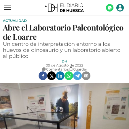
ACTUALIDAD
ACTUALIDAD
Abre el Laboratorio Paleontológico
ECONOMÍA
de Loarre
TECNOLOGÍA
Un centro de interpretación entorno a los
huevos de dinosaurio y un laboratorio abierto
TURISMO
al público
DH
AGROALIMENTACIÓN
09 de Agosto de 2022
Comentarios
Guardar
DEPORTES
CULTURA
SOCIEDAD
OPINIÓN
GALERÍAS