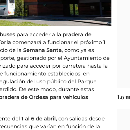
 durante Semana Santa.
obuses
para acceder a la
pradera de
Torla
comenzará a funcionar el próximo
1
icio de la
Semana Santa
, como ya es
nsporte, gestionado por el Ayuntamiento de
rizado para acceder por carretera hasta la
de funcionamiento establecidos, en
regulación del uso público del Parque
erdido. De este modo, durante estas
Lo m
a pradera de Ordesa para vehículos
ente del
1 al 6 de abril,
con salidas desde
recuencias que varían en función de la