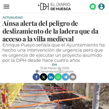
ACTUALIDAD
ACTUALIDAD
Aínsa alerta del peligro de
ECONOMÍA
deslizamiento de la ladera que da
TECNOLOGÍA
acceso a la villa medieval
Enrique Pueyo señala que el Ayuntamiento ha
TURISMO
hecho una intervención de urgencia pero que
es urgencia de ejecutar un proyecto asumido
AGROALIMENTACIÓN
por la DPH desde hace cuatro años
DEPORTES
DH
13 de Marzo de 2025
Comentarios
Guardar
CULTURA
SOCIEDAD
OPINIÓN
GALERÍAS