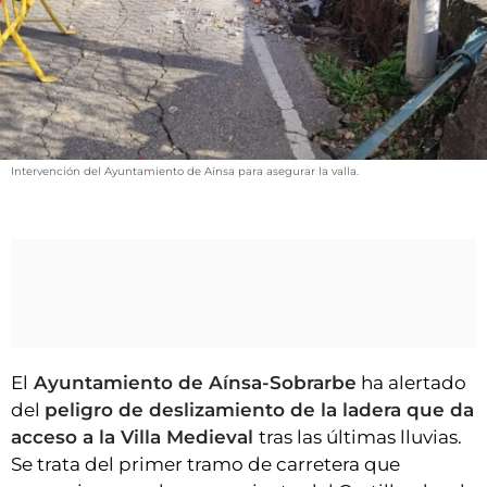
VÍDEOS
CONTACTAR
FIESTAS EN EL ALTO ARAGÓN
FIESTAS DE SAN LORENZO
AGENDA
Intervención del Ayuntamiento de Aínsa para asegurar la valla.
CARTELERA
FARMACIAS
HORÓSCOPO
ESQUELAS
CLUB DEL AMIGO MILITANTE
El
Ayuntamiento de Aínsa-Sobrarbe
ha alertado
del
peligro de deslizamiento de la ladera que da
INICIAR SESIÓN
acceso a la Villa Medieval
tras las últimas lluvias.
Se trata del primer tramo de carretera que