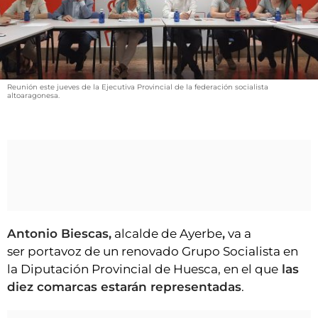
VÍDEOS
CONTACTAR
AGENDA
CARTELERA
Reunión este jueves de la Ejecutiva Provincial de la federación socialista
altoaragonesa.
FARMACIAS
HORÓSCOPO
ESQUELAS
CLUB DEL AMIGO MILITANTE
INICIAR SESIÓN
Antonio Biescas,
alcalde de Ayerbe
,
va a
ser portavoz de un renovado Grupo Socialista en
la Diputación Provincial de Huesca, en el que
las
diez comarcas estarán representadas
.