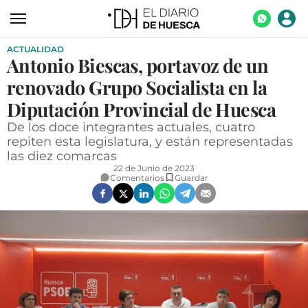
ACTUALIDAD
ACTUALIDAD
Antonio Biescas, portavoz de un
ECONOMÍA
renovado Grupo Socialista en la
TECNOLOGÍA
Diputación Provincial de Huesca
De los doce integrantes actuales, cuatro
TURISMO
repiten esta legislatura, y están representadas
las diez comarcas
AGROALIMENTACIÓN
22 de Junio de 2023
Comentarios
Guardar
DEPORTES
CULTURA
SOCIEDAD
OPINIÓN
GALERÍAS