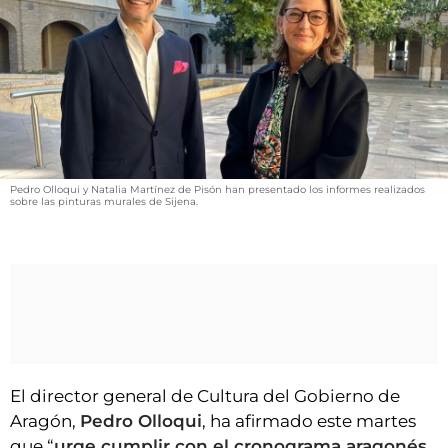
VÍDEOS
CONTACTAR
FIESTAS EN EL ALTO ARAGÓN
FIESTAS DE SAN LORENZO
AGENDA
CARTELERA
Pedro Olloqui y Natalia Martínez de Pisón han presentado los informes realizados
sobre las pinturas murales de Sijena.
FARMACIAS
HORÓSCOPO
ESQUELAS
CLUB DEL AMIGO MILITANTE
El director general de Cultura del Gobierno de
INICIAR SESIÓN
Aragón,
Pedro Olloqui
, ha afirmado este martes
que “
urge cumplir con el cronograma aragonés