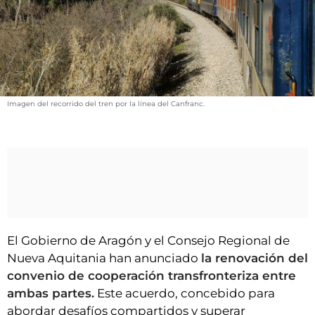
VÍDEOS
CONTACTAR
FIESTAS EN EL ALTO ARAGÓN
FIESTAS DE SAN LORENZO
AGENDA
Imagen del recorrido del tren por la línea del Canfranc.
CARTELERA
FARMACIAS
HORÓSCOPO
ESQUELAS
El Gobierno de Aragón y el Consejo Regional de
CLUB DEL AMIGO MILITANTE
Nueva Aquitania han anunciado
la renovación del
convenio de cooperación transfronteriza entre
INICIAR SESIÓN
ambas partes.
Este acuerdo, concebido para
abordar desafíos compartidos y superar