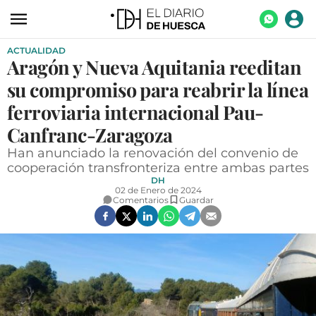
ACTUALIDAD
ACTUALIDAD
Aragón y Nueva Aquitania reeditan
ECONOMÍA
su compromiso para reabrir la línea
TECNOLOGÍA
ferroviaria internacional Pau-
Canfranc-Zaragoza
TURISMO
Han anunciado la renovación del convenio de
AGROALIMENTACIÓN
cooperación transfronteriza entre ambas partes
DH
DEPORTES
02 de Enero de 2024
Comentarios
Guardar
CULTURA
SOCIEDAD
OPINIÓN
GALERÍAS