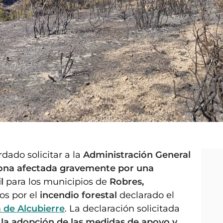
dado solicitar a la
Administración General
ona afectada gravemente por una
l
para los municipios de
Robres,
os por el
incendio forestal
declarado el
 de Alcubierre
. La declaración solicitada
 la adopción de las medidas de apoyo y