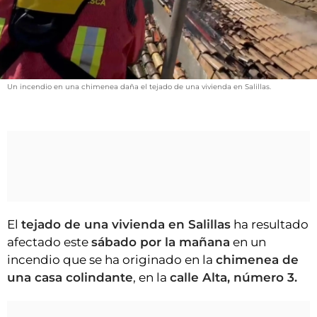
VÍDEOS
CONTACTAR
FIESTAS EN EL ALTO ARAGÓN
FIESTAS DE SAN LORENZO
Un incendio en una chimenea daña el tejado de una vivienda en Salillas.
AGENDA
CARTELERA
FARMACIAS
HORÓSCOPO
ESQUELAS
El
tejado de una vivienda en Salillas
ha resultado
afectado este
sábado por la mañana
en un
CLUB DEL AMIGO MILITANTE
incendio que se ha originado en la
chimenea de
una casa colindante
, en la
calle Alta, número 3.
INICIAR SESIÓN