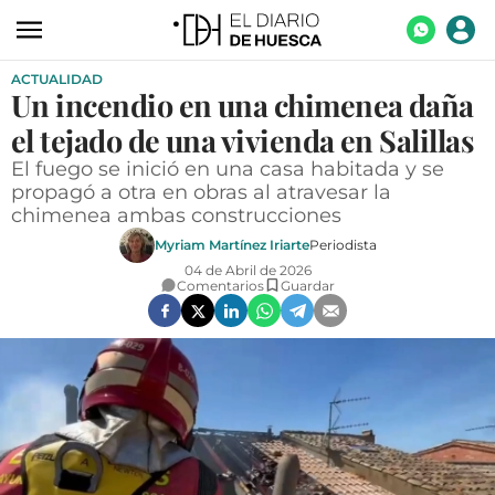
ACTUALIDAD
ACTUALIDAD
Un incendio en una chimenea daña
ECONOMÍA
el tejado de una vivienda en Salillas
TECNOLOGÍA
El fuego se inició en una casa habitada y se
propagó a otra en obras al atravesar la
TURISMO
chimenea ambas construcciones
Myriam Martínez Iriarte
Periodista
AGROALIMENTACIÓN
04 de Abril de 2026
Comentarios
Guardar
DEPORTES
CULTURA
SOCIEDAD
OPINIÓN
GALERÍAS