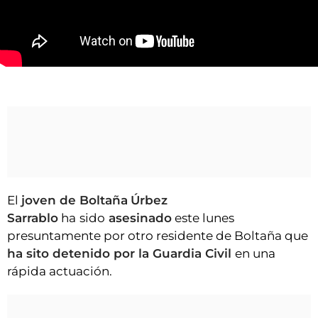
VÍDEOS
CONTACTAR
FIESTAS EN EL ALTO ARAGÓN
Asesinado un joven en Boltaña
FIESTAS DE SAN LORENZO
AGENDA
CARTELERA
FARMACIAS
HORÓSCOPO
El
joven de Boltaña
Úrbez
ESQUELAS
Sarrablo
ha
sido
asesinado
este lunes
presuntamente por otro residente de Boltaña que
CLUB DEL AMIGO MILITANTE
ha sito detenido por la Guardia Civil
en una
rápida actuación.
INICIAR SESIÓN