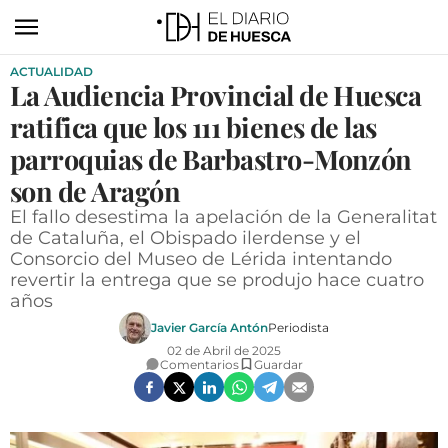
ACTUALIDAD
ACTUALIDAD
La Audiencia Provincial de Huesca
ECONOMÍA
ratifica que los 111 bienes de las
TECNOLOGÍA
parroquias de Barbastro-Monzón
son de Aragón
TURISMO
El fallo desestima la apelación de la Generalitat
AGROALIMENTACIÓN
de Cataluña, el Obispado ilerdense y el
Consorcio del Museo de Lérida intentando
DEPORTES
revertir la entrega que se produjo hace cuatro
años
CULTURA
Javier García Antón
Periodista
SOCIEDAD
02 de Abril de 2025
Comentarios
Guardar
OPINIÓN
GALERÍAS