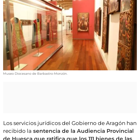
VÍDEOS
CONTACTAR
FIESTAS EN EL ALTO ARAGÓN
FIESTAS DE SAN LORENZO
AGENDA
CARTELERA
FARMACIAS
Museo Diocesano de Barbastro-Monzón.
HORÓSCOPO
ESQUELAS
Los servicios jurídicos del Gobierno de Aragón han
recibido la
sentencia de la Audiencia Provincial
de Huesca que ratifica que los 111 bienes de las