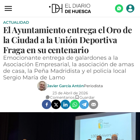
ACTUALIDAD
ACTUALIDAD
El Ayuntamiento entrega el Oro de
ECONOMÍA
la Ciudad a la Unión Deportiva
TECNOLOGÍA
Fraga en su centenario
Emocionante entrega de galardones a la
TURISMO
Asociación Empresarial, la asociación de amas
de casa, la Peña Madridista y el policía local
AGROALIMENTACIÓN
Sergio María de Lamo
DEPORTES
Javier García Antón
Periodista
23 de Abril de 2026
CULTURA
Comentarios
Guardar
SOCIEDAD
OPINIÓN
GALERÍAS