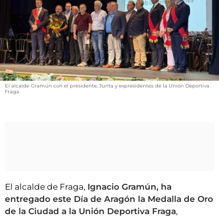
VÍDEOS
CONTACTAR
FIESTAS EN EL ALTO ARAGÓN
FIESTAS DE SAN LORENZO
AGENDA
El alcalde Gramún con el presidente, Junta y expresidentes de la Unión Deportiva
CARTELERA
Fraga
FARMACIAS
HORÓSCOPO
ESQUELAS
CLUB DEL AMIGO MILITANTE
El alcalde de Fraga,
Ignacio Gramún, ha
INICIAR SESIÓN
entregado este Día de Aragón la Medalla de Oro
de la Ciudad a la Unión Deportiva Fraga
,